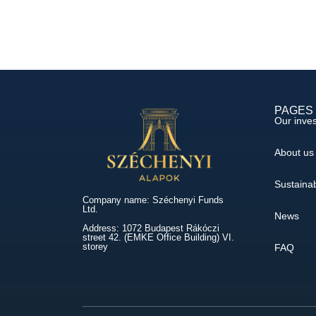
PAGES
Our inve
About us
Sustainab
Company name: Széchenyi Funds
Ltd.
News
Address: 1072 Budapest Rákóczi
street 42. (EMKE Office Building) VI.
storey
FAQ