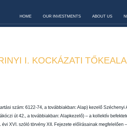
HOME
OUR INVESTMENTS
ABOUT US
N
IRINYI I. KOCKÁZATI TŐKEA
Announcement
2022. 08. 03.
ntartási szám: 6122-74, a továbbiakban: Alap) kezelő Szécheny
zi út 42., a továbbiakban: Alapkezelő) – a kollektív befekteté
 évi XVI. szóló törvény XII. Fejezete előírásainak megfelelően