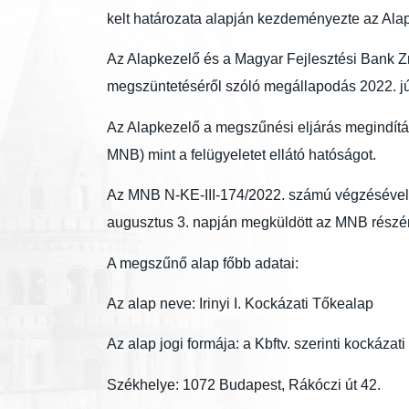
kelt határozata alapján kezdeményezte az Ala
Az Alapkezelő és a Magyar Fejlesztési Bank Zrt
megszüntetéséről szóló megállapodás 2022. jún
Az Alapkezelő a megszűnési eljárás megindítás
MNB) mint a felügyeletet ellátó hatóságot.
Az MNB N-KE-III-174/2022. számú végzésével f
augusztus 3. napján megküldött az MNB részé
A megszűnő alap főbb adatai
:
Az alap neve: Irinyi I. Kockázati Tőkealap
Az alap jogi formája: a Kbftv. szerinti kockázat
Székhelye: 1072 Budapest, Rákóczi út 42.