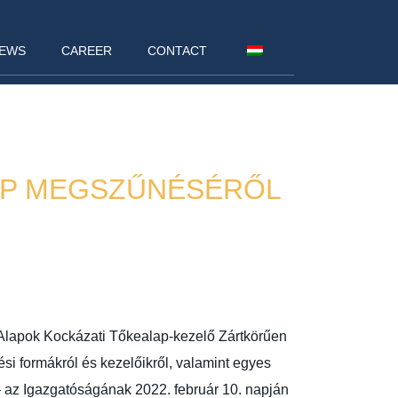
EWS
CAREER
CONTACT
LAP MEGSZŰNÉSÉRŐL
i Alapok Kockázati Tőkealap-kezelő Zártkörűen
si formákról és kezelőikről, valamint egyes
 – az Igazgatóságának 2022. február 10. napján