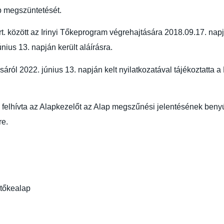
p megszüntetését.
. között az Irinyi Tőkeprogram végrehajtására 2018.09.17. napj
ius 13. napján került aláírásra.
áról 2022. június 13. napján kelt nyilatkozatával tájékoztatta
elhívta az Alapkezelőt az Alap megszűnési jelentésének benyú
re.
i tőkealap