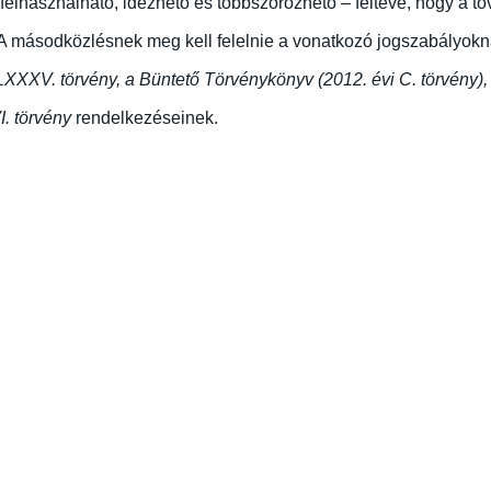
n felhasználható, idézhető és többszörözhető – feltéve, hogy a t
rül. A másodközlésnek meg kell felelnie a vonatkozó jogszabályok
XXV. törvény, a Büntető Törvénykönyv (2012. évi C. törvény), a
I. törvény
rendelkezéseinek.