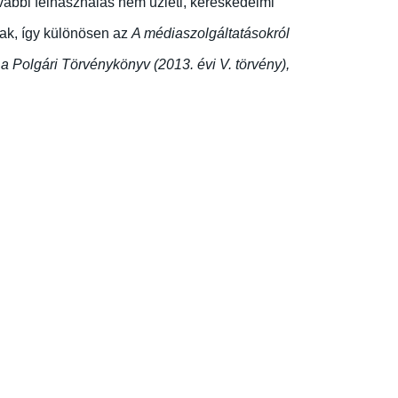
ovábbi felhasználás nem üzleti, kereskedelmi
nak, így különösen az
A médiaszolgáltatásokról
 Polgári Törvénykönyv (2013. évi V. törvény),