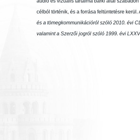
audio és vizuális tartalma bárki által szabado
célból történik, és a forrása feltüntetésre ke
és a tömegkommunikációról szóló 2010. évi CLX
valamint a Szerzői jogról szóló 1999. évi LXXV