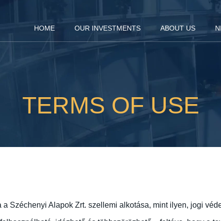
HOME
OUR INVESTMENTS
ABOUT US
N
TERMS OF USE
a a Széchenyi Alapok Zrt. szellemi alkotása, mint ilyen, jogi véd