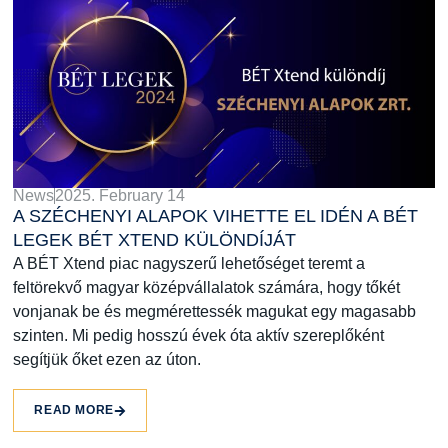
News
2025. February 14
A SZÉCHENYI ALAPOK VIHETTE EL IDÉN A BÉT
LEGEK BÉT XTEND KÜLÖNDÍJÁT
A BÉT Xtend piac nagyszerű lehetőséget teremt a
feltörekvő magyar középvállalatok számára, hogy tőkét
vonjanak be és megmérettessék magukat egy magasabb
szinten. Mi pedig hosszú évek óta aktív szereplőként
segítjük őket ezen az úton.
READ MORE