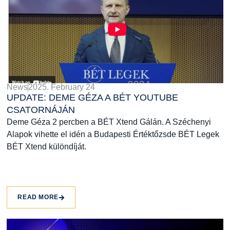
News
2025. February 24
UPDATE: DEME GÉZA A BÉT YOUTUBE
CSATORNÁJÁN
Deme Géza 2 percben a BÉT Xtend Gálán. A Széchenyi
Alapok vihette el idén a Budapesti Értéktőzsde BÉT Legek
BÉT Xtend különdíját.
READ MORE