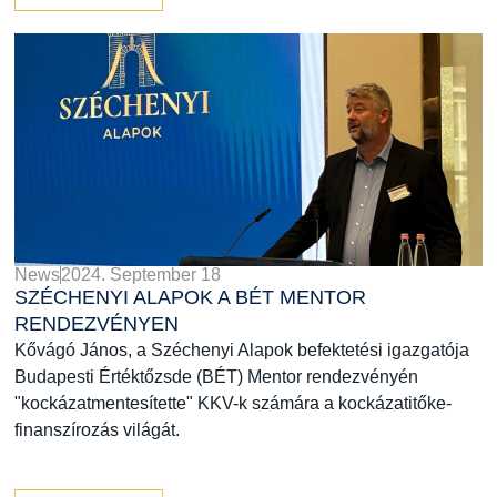
News
2024. September 18
SZÉCHENYI ALAPOK A BÉT MENTOR
RENDEZVÉNYEN
Kővágó János, a Széchenyi Alapok befektetési igazgatója
Budapesti Értéktőzsde (BÉT) Mentor rendezvényén
"kockázatmentesítette" KKV-k számára a kockázatitőke-
finanszírozás világát.