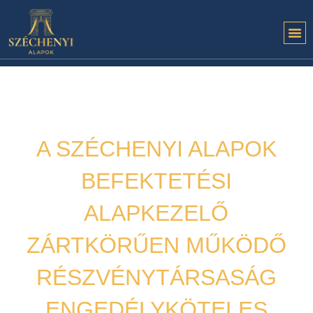
A SZÉCHENYI ALAPOK
BEFEKTETÉSI
ALAPKEZELŐ
ZÁRTKÖRŰEN MŰKÖDŐ
RÉSZVÉNYTÁRSASÁG
ENGEDÉLYKÖTELES