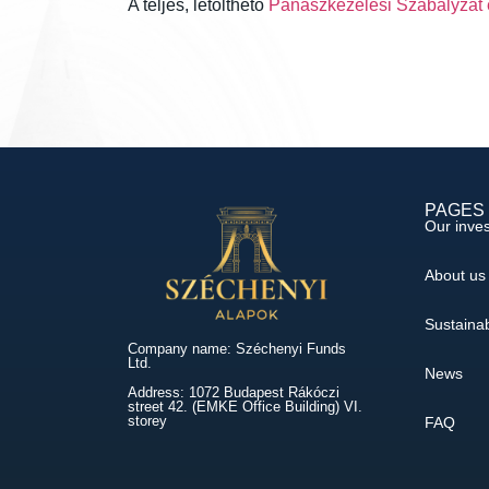
A teljes, letölthető
Panaszkezelési Szabályzat e
PAGES
Our inve
About us
Sustainab
Company name: Széchenyi Funds
Ltd.
News
Address: 1072 Budapest Rákóczi
street 42. (EMKE Office Building) VI.
storey
FAQ