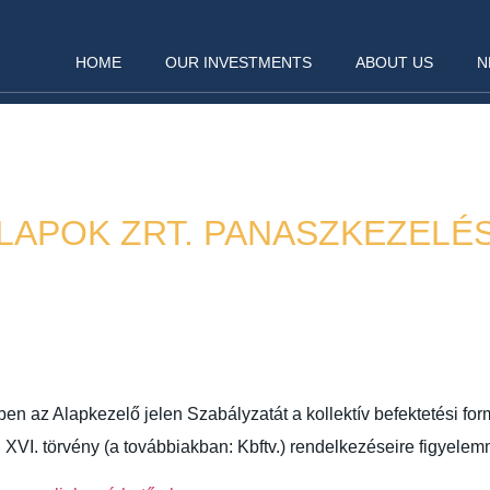
HOME
OUR INVESTMENTS
ABOUT US
N
LAPOK ZRT. PANASZKEZELÉ
Announcement
2026. 03. 19.
n az Alapkezelő jelen Szabályzatát a kollektív befektetési for
XVI. törvény (a továbbiakban: Kbftv.) rendelkezéseire figyelemm