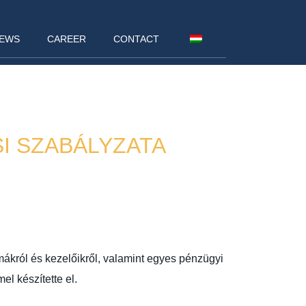
EWS
CAREER
CONTACT
SI SZABÁLYZATA
mákról és kezelőikről, valamint egyes pénzügyi
el készítette el.