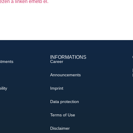
zen a linken érhető el.
INFORMATIONS
stments
Career
Announcements
ility
Imprint
Data protection
Terms of Use
Disclaimer