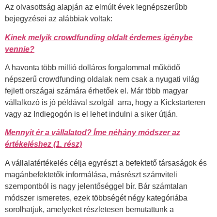
Az olvasottság alapján az elmúlt évek legnépszerűbb
bejegyzései az alábbiak voltak:
Kinek melyik crowdfunding oldalt érdemes igénybe
vennie?
A havonta több millió dolláros forgalommal működő
népszerű crowdfunding oldalak nem csak a nyugati világ
fejlett országai számára érhetőek el. Már több magyar
vállalkozó is jó példával szolgál arra, hogy a Kickstarteren
vagy az Indiegogón is el lehet indulni a siker útján.
Mennyit ér a vállalatod? Íme néhány módszer az
értékeléshez (1. rész)
A vállalatértékelés célja egyrészt a befektető társaságok és
magánbefektetők informálása, másrészt számviteli
szempontból is nagy jelentőséggel bír. Bár számtalan
módszer ismeretes, ezek többségét négy kategóriába
sorolhatjuk, amelyeket részletesen bemutattunk a