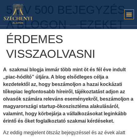
5 ÉV 500 BEJEGYZÉS
A BLOGON – EZEKET
ÉRDEMES
VISSZAOLVASNI
A szakmai blogja immár több mint öt és fél éve indult
„piac-hódító” útjára. A blog elsődleges célja a
kezdetektől az, hogy beszámoljon a hazai kockázati
tőkepiac legfontosabb híreiről, tájékoztatást adjon az
olvasók számára releváns eseményekről, beszámoljon a
magyarországi startup-ökoszisztéma alakulásáról,
valamint, hogy körbejárja a vállalkozásokat leginkább
érintő és őket foglalkoztató szakmai kérdéseket.
Az eddig megjelent ötszáz bejegyzéssel és az évek alatt