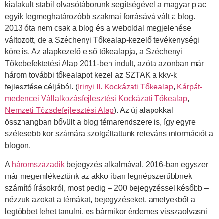
kialakult stabil olvasótáborunk segítségével a magyar piac
egyik legmeghatározóbb szakmai forrásává vált a blog.
2013 óta nem csak a blog és a weboldal megjelenése
változott, de a Széchenyi Tőkealap-kezelő tevékenységi
köre is. Az alapkezelő első tőkealapja, a Széchenyi
Tőkebefektetési Alap 2011-ben indult, azóta azonban már
három további tőkealapot kezel az SZTAK a kkv-k
fejlesztése céljából. (
Irinyi II. Kockázati Tőkealap
,
Kárpát-
medencei Vállalkozásfejlesztési Kockázati Tőkealap
,
Nemzeti Tőzsdefejlesztési Alap
). Az új alapokkal
összhangban bővült a blog témarendszere is, így egyre
szélesebb kör számára szolgáltattunk releváns információt a
blogon.
A
háromszázadik
bejegyzés alkalmával, 2016-ban egyszer
már megemlékeztünk az akkoriban legnépszerűbbnek
számító írásokról, most pedig – 200 bejegyzéssel később –
nézzük azokat a témákat, bejegyzéseket, amelyekből a
legtöbbet lehet tanulni, és bármikor érdemes visszaolvasni