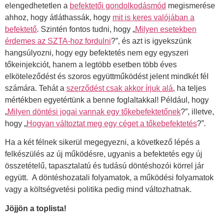
elengedhetetlen a
befektetői gondolkodásmód
megismerése
ahhoz, hogy átláthassák, hogy
mit is keres valójában a
befektető
. Szintén fontos tudni, hogy „
Milyen esetekben
érdemes az SZTA-hoz fordulni
?”, és azt is igyekszünk
hangsúlyozni, hogy egy befektetés nem egy egyszeri
tőkeinjekciót, hanem a legtöbb esetben több éves
elköteleződést és szoros együttműködést jelent mindkét fél
számára. Tehát a
szerződést csak akkor írjuk alá
, ha teljes
mértékben egyetértünk a benne foglaltakkal! Például, hogy
„
Milyen döntési jogai vannak egy tőkebefektetőnek
?”, illetve,
hogy „
Hogyan változtat meg egy céget a tőkebefektetés
?”.
Ha a két félnek sikerül megegyezni, a következő lépés a
felkészülés az új működésre, ugyanis a befektetés egy új
összetételű, tapasztalatú és tudású döntéshozói körrel jár
együtt. A döntéshozatali folyamatok, a működési folyamatok
vagy a költségvetési politika pedig mind változhatnak.
Jöjjön a toplista!