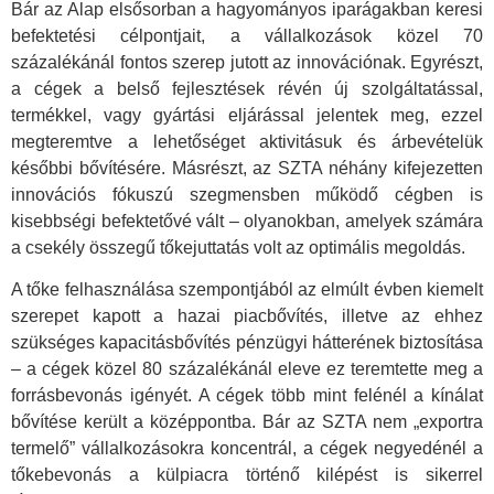
Bár az Alap elsősorban a hagyományos iparágakban keresi
befektetési célpontjait, a vállalkozások közel 70
százalékánál fontos szerep jutott az innovációnak. Egyrészt,
a cégek a belső fejlesztések révén új szolgáltatással,
termékkel, vagy gyártási eljárással jelentek meg, ezzel
megteremtve a lehetőséget aktivitásuk és árbevételük
későbbi bővítésére. Másrészt, az SZTA néhány kifejezetten
innovációs fókuszú szegmensben működő cégben is
kisebbségi befektetővé vált – olyanokban, amelyek számára
a csekély összegű tőkejuttatás volt az optimális megoldás.
A tőke felhasználása szempontjából az elmúlt évben kiemelt
szerepet kapott a hazai piacbővítés, illetve az ehhez
szükséges kapacitásbővítés pénzügyi hátterének biztosítása
– a cégek közel 80 százalékánál eleve ez teremtette meg a
forrásbevonás igényét. A cégek több mint felénél a kínálat
bővítése került a középpontba. Bár az SZTA nem „exportra
termelő” vállalkozásokra koncentrál, a cégek negyedénél a
tőkebevonás a külpiacra történő kilépést is sikerrel