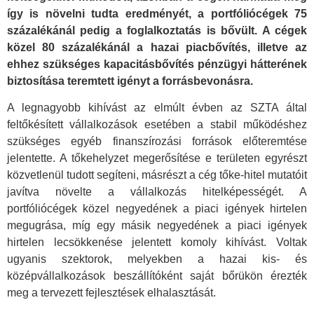
így is növelni tudta eredményét, a portfóliócégek 75
százalékánál pedig a foglalkoztatás is bővült. A cégek
közel 80 százalékánál a hazai piacbővítés, illetve az
ehhez szükséges kapacitásbővítés pénzügyi hátterének
biztosítása teremtett igényt a forrásbevonásra.
A legnagyobb kihívást az elmúlt évben az SZTA által
feltőkésített vállalkozások esetében a stabil működéshez
szükséges egyéb finanszírozási források előteremtése
jelentette. A tőkehelyzet megerősítése e területen egyrészt
közvetlenül tudott segíteni, másrészt a cég tőke-hitel mutatóit
javítva növelte a vállalkozás hitelképességét. A
portfóliócégek közel negyedének a piaci igények hirtelen
megugrása, míg egy másik negyedének a piaci igények
hirtelen lecsökkenése jelentett komoly kihívást. Voltak
ugyanis szektorok, melyekben a hazai kis- és
középvállalkozások beszállítóként saját bőrükön érezték
meg a tervezett fejlesztések elhalasztását.