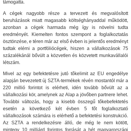
támogatta.
A cégek nagyobb része a tervezett és megvalósított
beruházások miatt magasabb költséghányaddal működött,
azonban a cégek harmada még így is növelni tudta
eredményét. Kiemelten fontos szempont a foglalkoztatás
ösztönzése, e téren már az első évben is jelentős eredményt
tudtak elérni a portfóliócégek, hiszen a vállalkozások 75
százalékánál bővült a közvetlen és közvetett munkavállalói
létszám.
Mivel az egy befektetésre jutó tőkelimit az EU engedélye
alapján bevezetett új SZTA-termékek révén mostantól már a
220 millió forintot is elérheti, idén tovább bővült az a
vállalkozási kör, amelynek az Alap a jövőben partnere lehet.
További változás, hogy a kisebb összegű tőkebefektetés
esetén a következő két évben 5 főt foglalkoztató
vállalkozások számára is elérhető a befektetési konstrukció.
Az SZTA a rendelkezésre álló, de még le nem kötött,
mintegy 10 milliárd forintos forrását a hét magyarországi