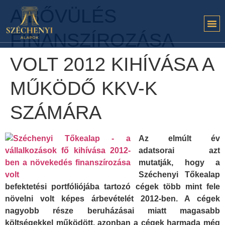
A BŐVÜLÉS
FINANSZÍROZÁSA
VOLT 2012 KIHÍVÁSA A
MŰKÖDŐ KKV-K
SZÁMÁRA
Az elmúlt év
adatsorai azt
mutatják, hogy a
Széchenyi Tőkealap
befektetési portfóliójába tartozó cégek több mint fele
növelni volt képes árbevételét 2012-ben. A cégek
nagyobb része beruházásai miatt magasabb
költségekkel működött, azonban a cégek harmada még