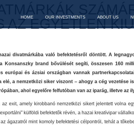
VATMÁRKÁK SZÁMÁR
HOME
OUR INVESTMENTS
ABOUT US
N
 AZ EGYETLEN KI
zai divatmárkába való befektetésről döntött. A legnagyob
 a Konsanszky brand bővülését segíti, összesen 160 milli
 európai és ázsiai országban vannak partnerkapcsolatai
a elé, a nemzetközi siker viszont – ahogy a cég vezetése 
pában, ahol egyelőre felfutóban van az iparág, illetve az il
z exit, amely kirobbanó nemzetközi sikert jelentett volna e
„exportálni” külföldi befektetők révén, a hazai kreatívipar váll
z ágazatról mint komoly befektetési célpontról, tehát a tőkebef