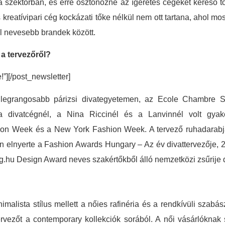
 szektorban, és erre ösztönözné az ígéretes cégeket kereső tő
eatívipari cég kockázati tőke nélkül nem ott tartana, ahol most
l nevesebb brandek között.
a tervezőről?
e!”][/post_newsletter]
egrangosabb párizsi divategyetemen, az Ecole Chambre Syn
ia divatcégnél, a Nina Riccinél és a Lanvinnél volt gyak
hion Week és a New York Fashion Week. A tervező ruhadarabja
n elnyerte a Fashion Awards Hungary – Az év divattervezője
g.hu Design Award neves szakértőkből álló nemzetközi zsűrije dí
nimalista stílus mellett a nőies rafinéria és a rendkívüli szab
ervezőt a contemporary kollekciók sorából. A női vásárlóknak