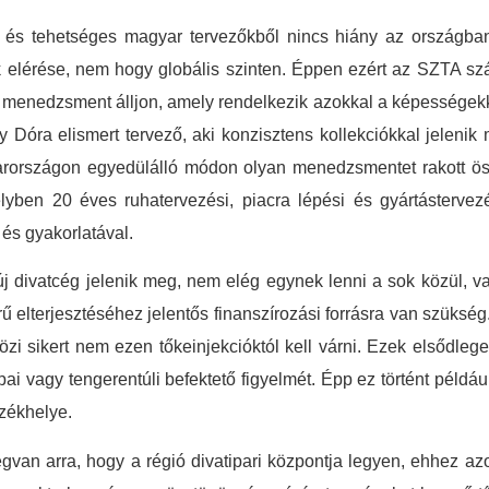
t és tehetséges magyar tervezőkből nincs hiány az országba
 elérése, nem hogy globális szinten. Éppen ezért az SZTA szá
 menedzsment álljon, amely rendelkezik azokkal a képességekkel
 Dóra elismert tervező, aki konzisztens kollekciókkal jelenik
gyarországon egyedülálló módon olyan menedzsmentet rakott ö
yben 20 éves ruhatervezési, piacra lépési és gyártástervez
 és gyakorlatával.
j divatcég jelenik meg, nem elég egynek lenni a sok közül, val
 elterjesztéséhez jelentős finanszírozási forrásra van szükség
i sikert nem ezen tőkeinjekcióktól kell várni. Ezek elsődleges
ópai vagy tengerentúli befektető figyelmét. Épp ez történt példá
zékhelye.
an arra, hogy a régió divatipari központja legyen, ehhez az