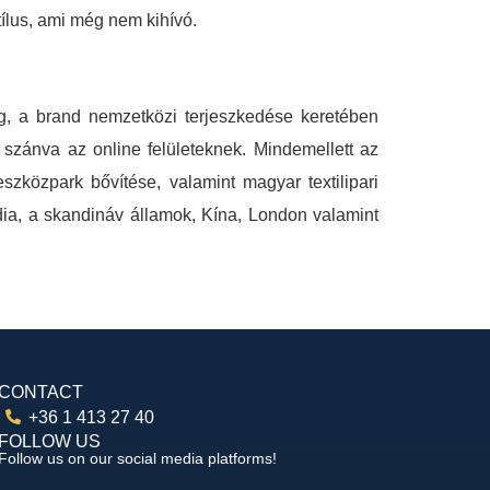
tílus, ami még nem kihívó.
, a brand nemzetközi terjeszkedése keretében
 szánva az online felületeknek. Mindemellett az
szközpark bővítése, valamint magyar textilipari
dia, a skandináv államok, Kína, London valamint
CONTACT
+36 1 413 27 40
FOLLOW US
Follow us on our social media platforms!