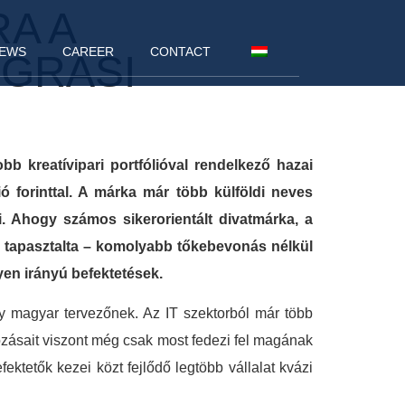
A A
EWS
CAREER
CONTACT
UGRÁSI
b kreatívipari portfólióval rendelkező hazai
ó forinttal. A márka már több külföldi neves
. Ahogy számos sikerorientált divatmárka, a
is tapasztalta – komolyabb tőkebevonás nélkül
yen irányú befektetések.
gy magyar tervezőnek. Az IT szektorból már több
alkozásait viszont még csak most fedezi fel magának
ektetők kezei közt fejlődő legtöbb vállalat kvázi