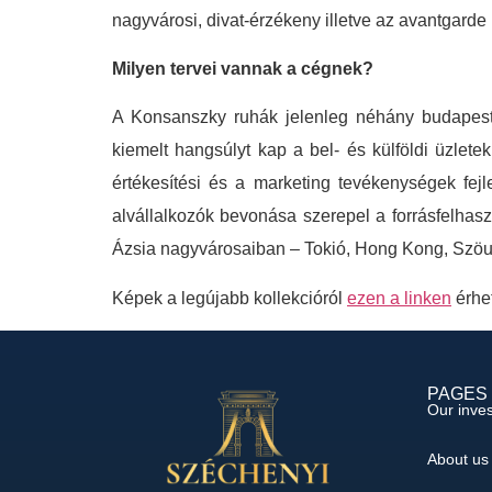
nagyvárosi, divat-érzékeny illetve az avantgarde
Milyen tervei vannak a cégnek?
A Konsanszky ruhák jelenleg néhány budapest
kiemelt hangsúlyt kap a bel- és külföldi üzlet
értékesítési és a marketing tevékenységek fejl
alvállalkozók bevonása szerepel a forrásfelhas
Ázsia nagyvárosaiban – Tokió, Hong Kong, Szöul –
Képek a legújabb kollekcióról
ezen a linken
érhet
PAGES
Our inve
About us