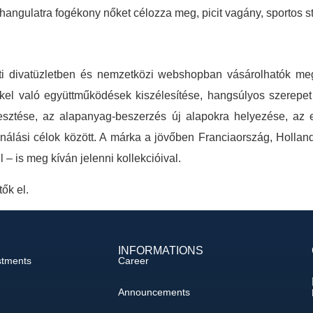
 hangulatra fogékony nőket célozza meg, picit vagány, sportos s
i divatüzletben és nemzetközi webshopban vásárolhatók meg
ekkel való együttműködések kiszélesítése, hangsúlyos szerepet
esztése, az alapanyag-beszerzés új alapokra helyezése, az e
ználási célok között. A márka a jövőben Franciaország, Hollan
 is meg kíván jelenni kollekcióival.
ők el.
INFORMATIONS
stments
Career
Announcements