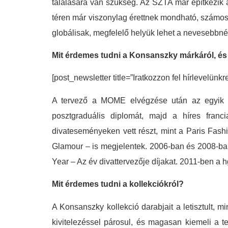
találására van szükség. Az SZTA már építkezik a
téren már viszonylag érettnek mondható, számos kr
globálisak, megfelelő helyük lehet a nevesebbné
Mit érdemes tudni a Konsanszky márkáról, és 
[post_newsletter title=”Iratkozzon fel hírlevelünkr
A tervező a MOME elvégzése után az egyik l
posztgraduális diplomát, majd a híres franc
divateseményeken vett részt, mint a Paris Fas
Glamour – is megjelentek. 2006-ban és 2008-ba
Year – Az év divattervezője díjakat. 2011-ben a h
Mit érdemes tudni a kollekciókról?
A Konsanszky kollekció darabjait a letisztult, mi
kivitelezéssel párosul, és magasan kiemeli a t