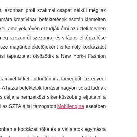
n, azonban profi szakmai csapat nélkül még az
mára kreatívipari befektetések esetén kiemelten
, amelyek révén el tudják érni az üzleti tervben
 meg szezonról szezonra, és világos elképzelése
ssze magánbefektetőjeként is komoly kockázatot
ési tapasztalat ötvöződik a New York-i Fashion
amivel ki kell tudni tűnni a tömegből, az egyedi
. A hazai befektetők forrásai nagyon sokat tudnak
 célja a nemzetközi siker küszöbéig eljuttatni a
ul az SZTA által támogatott
Mobilengine
esetében
onban a kockázati tőke és a vállalatok egymásra