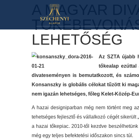
A MAGYAR DI
TŐKEBEVONÁS
LEHETŐSÉG
Az SZTA újabb ha
tőkealap ezúttal
divateseményen is bemutatkozott, és számos
Konsanszky is globális célokat tűzött ki mag
nem igazán lehetséges, főleg Kelet-Közép-Euró
A hazai designiparban még nem történt meg az a
tehetséges fejlesztő és vállalkozó cégét sikerült 
a hazai tőkepiac. 2010-től kezdve beszélhetünk a
még egy teljes befektetési időszakon sincs túl.