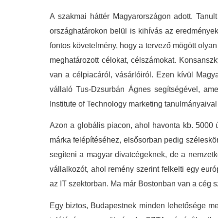
A szakmai háttér Magyarországon adott. Tanul
országhatárokon belül is kihívás az eredmények
fontos követelmény, hogy a tervező mögött olyan
meghatározott célokat, célszámokat. Konsanszky
van a célpiacáról, vásárlóiról. Ezen kívül Ma
vállaló Tus-Dzsurbán Ágnes segítségével, amel
Institute of Technology marketing tanulmányaival
Azon a globális piacon, ahol havonta kb. 5000 ú
márka felépítéséhez, elsősorban pedig széleskörű
segíteni a magyar divatcégeknek, de a nemzetköz
vállalkozót, ahol remény szerint felkelti egy eur
az IT szektorban. Ma már Bostonban van a cég s
Egy biztos, Budapestnek minden lehetősége megv