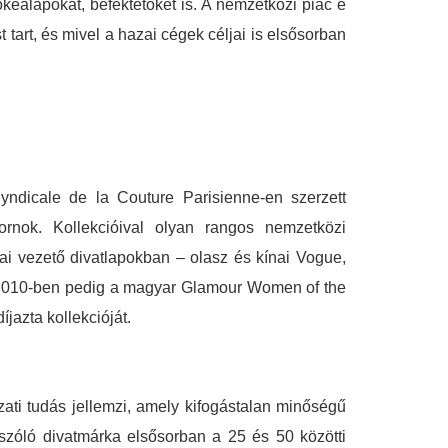
kealapokat, befektetőket is. A nemzetközi piac e
 tart, és mivel a hazai cégek céljai is elsősorban
dicale de la Couture Parisienne-en szerzett
ornok. Kollekcióival olyan rangos nemzetközi
i vezető divatlapokban – olasz és kínai Vogue,
, 2010-ben pedig a magyar Glamour Women of the
jazta kollekcióját.
ászati tudás jellemzi, amely kifogástalan minőségű
 szóló divatmárka elsősorban a 25 és 50 közötti