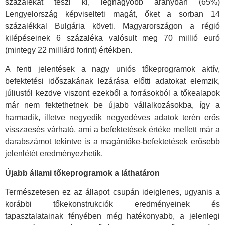
százalékát teszi ki, legnagyobb arányban (65%)
Lengyelország képviselteti magát, őket a sorban 14
százalékkal Bulgária követi. Magyarországon a régió
kilépéseinek 6 százaléka valósult meg 70 millió euró
(mintegy 22 milliárd forint) értékben.
A fenti jelentések a nagy uniós tőkeprogramok aktív,
befektetési időszakának lezárása előtti adatokat elemzik,
júliustól kezdve viszont ezekből a forrásokból a tőkealapok
már nem fektethetnek be újabb vállalkozásokba, így a
harmadik, illetve negyedik negyedéves adatok terén erős
visszaesés várható, ami a befektetések értéke mellett már a
darabszámot tekintve is a magántőke-befektetések erősebb
jelenlétét eredményezhetik.
Újabb állami tőkeprogramok a láthatáron
Természetesen ez az állapot csupán ideiglenes, ugyanis a
korábbi tőkekonstrukciók eredményeinek és
tapasztalatainak fényében még hatékonyabb, a jelenlegi