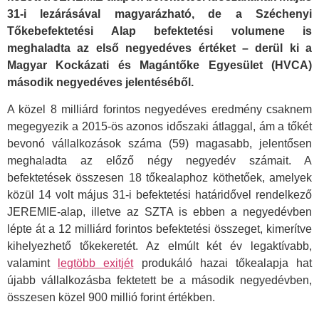
31-i lezárásával magyarázható, de a Széchenyi
Tőkebefektetési Alap befektetési volumene is
meghaladta az első negyedéves értéket – derül ki a
Magyar Kockázati és Magántőke Egyesület (HVCA)
második negyedéves jelentéséből.
A közel 8 milliárd forintos negyedéves eredmény csaknem
megegyezik a 2015-ös azonos időszaki átlaggal, ám a tőkét
bevonó vállalkozások száma (59) magasabb, jelentősen
meghaladta az előző négy negyedév számait. A
befektetések összesen 18 tőkealaphoz köthetőek, amelyek
közül 14 volt május 31-i befektetési határidővel rendelkező
JEREMIE-alap, illetve az SZTA is ebben a negyedévben
lépte át a 12 milliárd forintos befektetési összeget, kimerítve
kihelyezhető tőkekeretét. Az elmúlt két év legaktívabb,
valamint
legtöbb exitjét
produkáló hazai tőkealapja hat
újabb vállalkozásba fektetett be a második negyedévben,
összesen közel 900 millió forint értékben.