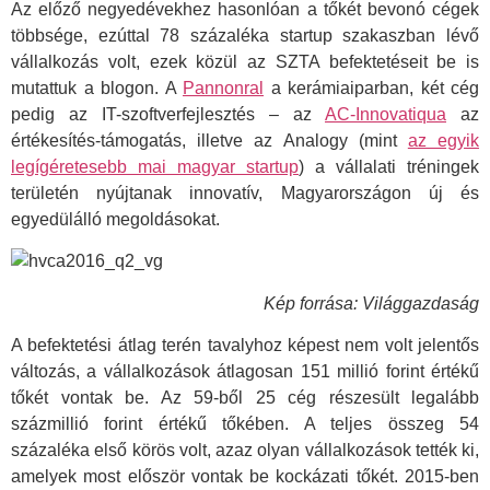
Az előző negyedévekhez hasonlóan a tőkét bevonó cégek
többsége, ezúttal 78 százaléka startup szakaszban lévő
vállalkozás volt, ezek közül az SZTA befektetéseit be is
mutattuk a blogon. A
Pannonral
a kerámiaiparban, két cég
pedig az IT-szoftverfejlesztés – az
AC-Innovatiqua
az
értékesítés-támogatás, illetve az Analogy (mint
az egyik
legígéretesebb mai magyar startup
) a vállalati tréningek
területén nyújtanak innovatív, Magyarországon új és
egyedülálló megoldásokat.
Kép forrása: Világgazdaság
A befektetési átlag terén tavalyhoz képest nem volt jelentős
változás, a vállalkozások átlagosan 151 millió forint értékű
tőkét vontak be. Az 59-ből 25 cég részesült legalább
százmillió forint értékű tőkében. A teljes összeg 54
százaléka első körös volt, azaz olyan vállalkozások tették ki,
amelyek most először vontak be kockázati tőkét. 2015-ben