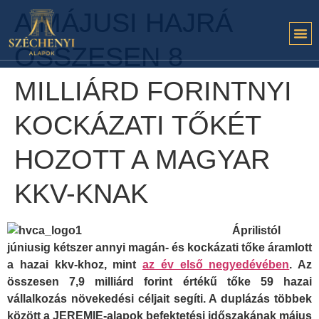
A MÁJUSI HAJRÁ
ÖSSZESEN 8
MILLIÁRD FORINTNYI
KOCKÁZATI TŐKÉT
HOZOTT A MAGYAR
KKV-KNAK
Áprilistól
júniusig kétszer annyi magán- és kockázati tőke áramlott
a hazai kkv-khoz, mint
az év első negyedévében
. Az
összesen 7,9 milliárd forint értékű tőke 59 hazai
vállalkozás növekedési céljait segíti. A duplázás többek
között a JEREMIE-alapok befektetési időszakának május