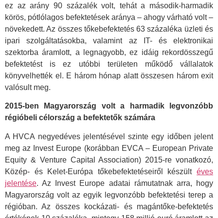
ez az arány 90 százalék volt, tehát a második-harmadik
körös, pótlólagos befektetések aránya – ahogy várható volt –
növekedett. Az összes tőkebefektetés 63 százaléka üzleti és
ipari szolgáltatásokba, valamint az IT- és elektronikai
szektorba áramlott, a legnagyobb, ez idáig rekordösszegű
befektetést is ez utóbbi területen működő vállalatok
könyvelhették el. E három hónap alatt összesen három exit
valósult meg.
2015-ben Magyarország volt a harmadik legvonzóbb
régióbeli célország a befektetők számára
A HVCA negyedéves jelentésével szinte egy időben jelent
meg az Invest Europe (korábban EVCA – European Private
Equity & Venture Capital Association) 2015-re vonatkozó,
Közép- és Kelet-Európa tőkebefektetéseiről készült
éves
jelentése
. Az Invest Europe adatai rámutatnak arra, hogy
Magyarország volt az egyik legvonzóbb befektetési terep a
régióban. Az összes kockázati- és magántőke-befektetés