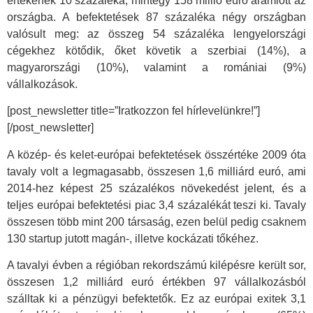
értékének 10 százaléka, mintegy 158 millió euró áramlott az
országba. A befektetések 87 százaléka négy országban
valósult meg: az összeg 54 százaléka lengyelországi
cégekhez kötődik, őket követik a szerbiai (14%), a
magyarországi (10%), valamint a romániai (9%)
vállalkozások.
[post_newsletter title=”Iratkozzon fel hírlevelünkre!”]
[/post_newsletter]
A közép- és kelet-európai befektetések összértéke 2009 óta
tavaly volt a legmagasabb, összesen 1,6 milliárd euró, ami
2014-hez képest 25 százalékos növekedést jelent, és a
teljes európai befektetési piac 3,4 százalékát teszi ki. Tavaly
összesen több mint 200 társaság, ezen belül pedig csaknem
130 startup jutott magán-, illetve kockázati tőkéhez.
A tavalyi évben a régióban rekordszámú kilépésre került sor,
összesen 1,2 milliárd euró értékben 97 vállalkozásból
szálltak ki a pénzügyi befektetők. Ez az európai exitek 3,1