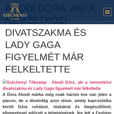
ABODI DÓRA, AKI A
NEMZETKÖZI
DIVATSZAKMA ÉS
LADY GAGA
FIGYELMÉT MÁR
FELKELTETTE
A Dora Abodi márka még csak három éve van jelen a
piacon, de a divatvilág azon része, amely kapcsolatba
került Dóra ruháival, táskáival és kiegészítőivel,
elismeréssel adózott a tehetségének. Így lett a Fashion