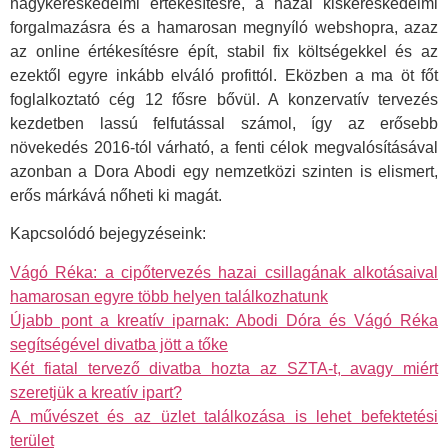
nagykereskedelmi értékesítésre, a hazai kiskereskedelmi
forgalmazásra és a hamarosan megnyíló webshopra, azaz
az online értékesítésre épít, stabil fix költségekkel és az
ezektől egyre inkább elváló profittól. Eközben a ma öt főt
foglalkoztató cég 12 fősre bővül. A konzervatív tervezés
kezdetben lassú felfutással számol, így az erősebb
növekedés 2016-tól várható, a fenti célok megvalósításával
azonban a Dora Abodi egy nemzetközi szinten is elismert,
erős márkává nőheti ki magát.
Kapcsolódó bejegyzéseink:
Vágó Réka: a cipőtervezés hazai csillagának alkotásaival
hamarosan egyre több helyen találkozhatunk
Újabb pont a kreatív iparnak: Abodi Dóra és Vágó Réka
segítségével divatba jött a tőke
Két fiatal tervező divatba hozta az SZTA-t, avagy miért
szeretjük a kreatív ipart?
A művészet és az üzlet találkozása is lehet befektetési
terület