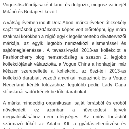
Vogue-ösztöndíjasaként tanul és dolgozik, megosztva idejét
Milánó és Budapest között.
A válság éveiben indult Dora Abodi márka éveken át csekély
saját forrásból gazdálkodva képes volt előrelépni, így mára
szakmai körökben a régió egyik legelismertebb divattervezői
márkája, az egyik legtöbb nemzetközi elismeréssel és
sajtómegjelenéssel. A tavaszi-nyári 2013-as kollekciót a
Fashioncherry blog nemzetközileg a szezon 2. legjobb
kollekciójának választotta, a Vogue China a honlapján már
kétszer szerepeltette a kollekciót, az őszi-téli 2013-as
kollekció darabjait vezető amerikai magazinok és a Vogue
Nederland kérték fotózáshoz, legutóbb pedig Lady Gaga
stílustanácsadói kértek be tőle darabokat.
A márka mindeddig organikusan, saját forrásból és erőből
növekedett; ez azonban a növekedési tervek
megvalósításához nem elégséges. Az uniós forrásból
származó tőkét az Artabo Kft. a gyártás-ellenőrzési és