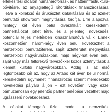
értékesítési oldalon humánerőforrás-, és háttérinfrastruktúra-
bővítésre, az anyagjellegű ráfordítások finanszírozására,
illetve a kollekció és árukészlet kialakítására és az ezeket
bemutató showroom megnyitására fordítja. Erre alapozva,
mintegy két éven belül diverzifikált kereskedelmi
partnerhálózat jöhet létre, és a jelenlegi növekedési
potenciál teljes mértékben kihasználhatóvá válik. Ennek
köszönhetően, három-négy éven belül következhet a
nemzetközi bemutatóterem, saját üzletterület megnyitása
nemzetközi nagyáruházakban, majd négy-hat éven belül
saját vagy más feltörekvő tervezőkkel közös üzletnyitások a
kiemelt külföldi nagyvárosokban. Addig is, az első
legfontosabb cél az, hogy az Artabo két éven belül normál
kereskedelmi ügymeneti finanszírozás szerint meredekebb
növekedési pályára álljon – ezt követően, vagy ezzel
párhuzamosan egy jelentős partner belépése vezethet majd
ugrásszerű növekedéshez.
A célokat támogató üzleti modell a nemzetközi