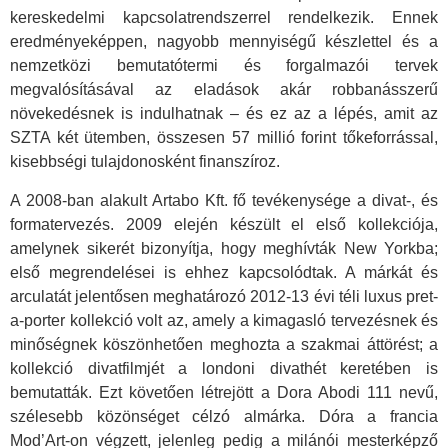
kereskedelmi kapcsolatrendszerrel rendelkezik. Ennek
eredményeképpen, nagyobb mennyiségű készlettel és a
nemzetközi bemutatótermi és forgalmazói tervek
megvalósításával az eladások akár robbanásszerű
növekedésnek is indulhatnak – és ez az a lépés, amit az
SZTA két ütemben, összesen 57 millió forint tőkeforrással,
kisebbségi tulajdonosként finanszíroz.
A 2008-ban alakult Artabo Kft. fő tevékenysége a divat-, és
formatervezés. 2009 elején készült el első kollekciója,
amelynek sikerét bizonyítja, hogy meghívták New Yorkba;
első megrendelései is ehhez kapcsolódtak. A márkát és
arculatát jelentősen meghatározó 2012-13 évi téli luxus pret-
a-porter kollekció volt az, amely a kimagasló tervezésnek és
minőségnek köszönhetően meghozta a szakmai áttörést; a
kollekció divatfilmjét a londoni divathét keretében is
bemutatták. Ezt követően létrejött a Dora Abodi 111 nevű,
szélesebb közönséget célzó almárka. Dóra a francia
Mod’Art-on végzett, jelenleg pedig a milánói mesterképző