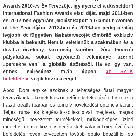
Awards 2010-es Év Tervezője, így nyerte el a düsseldorfi
International Fashion Awards első díját, majd 2011-ben
és 2012-ben egyaránt jelölést kapott a Glamour Women
of The Year díjára, 2012-ben és 2013-ban pedig a világ
legjobb öt független táskatervezőjét tömörítő exkluzív
klubba is bekerült. Nem is véletlenül: a szakmában és a
divatra érzékeny közönség körében Dóra tervezői
pályafutása sokak egyöntetű véleménye szerint
„percekre van” a globális áttöréstől. Ha ez így van,
ennek eléréséhez talán éppen
az SZTA
befektetése
segíti hozzá a céget.
Abodi Dóra egyike azoknak a tehetséges fiatal magyar
tervezőknek, akiknek köszönhetően befektetőként hiszünk a
hazai kreatív iparban és komoly növekedési potenciáljában.
Teljes ruha- és kiegészítő-kollekcióival meglévő, magas
minőségű, bevezetett termékekkel, működőképes üzleti
modellel, nemzetközi elismerésekkel, valamint meglévő és a
befektetés révén tervezetten tovább épülő beszállítói és