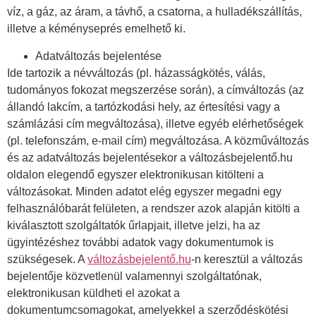
víz, a gáz, az áram, a távhő, a csatorna, a hulladékszállítás,
illetve a kéményseprés emelhető ki.
Adatváltozás bejelentése
Ide tartozik a névváltozás (pl. házasságkötés, válás,
tudományos fokozat megszerzése során), a címváltozás (az
állandó lakcím, a tartózkodási hely, az értesítési vagy a
számlázási cím megváltozása), illetve egyéb elérhetőségek
(pl. telefonszám, e-mail cím) megváltozása. A közműváltozás
és az adatváltozás bejelentésekor a változásbejelentő.hu
oldalon elegendő egyszer elektronikusan kitölteni a
változásokat. Minden adatot elég egyszer megadni egy
felhasználóbarát felületen, a rendszer azok alapján kitölti a
kiválasztott szolgáltatók űrlapjait, illetve jelzi, ha az
ügyintézéshez további adatok vagy dokumentumok is
szükségesek. A
változásbejelentő.hu
-n keresztül a változás
bejelentője közvetlenül valamennyi szolgáltatónak,
elektronikusan küldheti el azokat a
dokumentumcsomagokat, amelyekkel a szerződéskötési