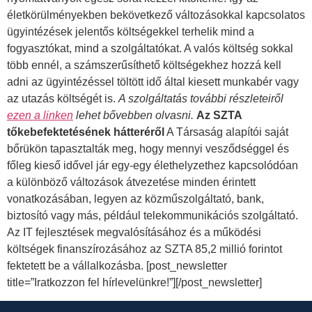
életkörülményekben bekövetkező változásokkal kapcsolatos
ügyintézések jelentős költségekkel terhelik mind a
fogyasztókat, mind a szolgáltatókat. A valós költség sokkal
több ennél, a számszerűsíthető költségekhez hozzá kell
adni az ügyintézéssel töltött idő által kiesett munkabér vagy
az utazás költségét is.
A szolgáltatás további részleteiről
ezen a linken
lehet bővebben olvasni.
Az SZTA
tőkebefektetésének hátteréről
A Társaság alapítói saját
bőrükön tapasztalták meg, hogy mennyi vesződséggel és
főleg kieső idővel jár egy-egy élethelyzethez kapcsolódóan
a különböző változások átvezetése minden érintett
vonatkozásában, legyen az közműszolgáltató, bank,
biztosító vagy más, például telekommunikációs szolgáltató.
Az IT fejlesztések megvalósításához és a működési
költségek finanszírozásához az SZTA 85,2 millió forintot
fektetett be a vállalkozásba. [post_newsletter
title=”Iratkozzon fel hírlevelünkre!”][/post_newsletter]