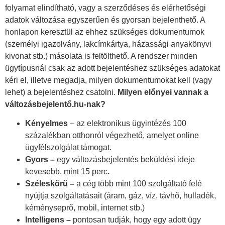
folyamat elindítható, vagy a szerződéses és elérhetőségi
adatok változása egyszerűen és gyorsan bejelenthető. A
honlapon keresztül az ehhez szükséges dokumentumok
(személyi igazolvány, lakcímkártya, házassági anyakönyvi
kivonat stb.) másolata is feltölthető. A rendszer minden
ügytípusnál csak az adott bejelentéshez szükséges adatokat
kéri el, illetve megadja, milyen dokumentumokat kell (vagy
lehet) a bejelentéshez csatolni.
Milyen előnyei vannak a
változásbejelentő.hu-nak?
Kényelmes
– az elektronikus ügyintézés 100
százalékban otthonról végezhető, amelyet online
ügyfélszolgálat támogat.
Gyors –
egy változásbejelentés beküldési ideje
kevesebb, mint 15 perc
.
Széleskörű –
a cég több mint 100 szolgáltató felé
nyújtja szolgáltatásait (áram, gáz, víz, távhő, hulladék,
kéményseprő, mobil, internet stb.)
Intelligens –
pontosan tudják, hogy egy adott ügy