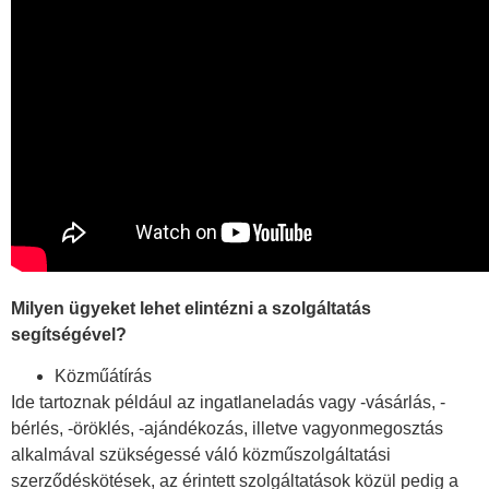
Milyen ügyeket lehet elintézni a szolgáltatás
segítségével?
Közműátírás
Ide tartoznak például az ingatlaneladás vagy -vásárlás, -
bérlés, -öröklés, -ajándékozás, illetve vagyonmegosztás
alkalmával szükségessé váló közműszolgáltatási
szerződéskötések, az érintett szolgáltatások közül pedig a