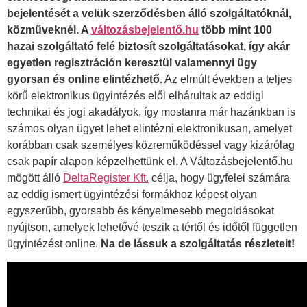
bejelentését a velük szerződésben álló szolgáltatóknál,
közműveknél. A
változásbejelentő.hu
több mint 100
hazai szolgáltató felé biztosít szolgáltatásokat, így akár
egyetlen regisztráción keresztül valamennyi ügy
gyorsan és online elintézhető.
Az elmúlt években a teljes
körű elektronikus ügyintézés elől elhárultak az eddigi
technikai és jogi akadályok, így mostanra már hazánkban is
számos olyan ügyet lehet elintézni elektronikusan, amelyet
korábban csak személyes közreműködéssel vagy kizárólag
csak papír alapon képzelhettünk el. A Változásbejelentő.hu
mögött álló
DeltaRegister Kft.
célja, hogy ügyfelei számára
az eddig ismert ügyintézési formákhoz képest olyan
egyszerűbb, gyorsabb és kényelmesebb megoldásokat
nyújtson, amelyek lehetővé teszik a tértől és időtől független
ügyintézést online.
Na de lássuk a szolgáltatás részleteit!