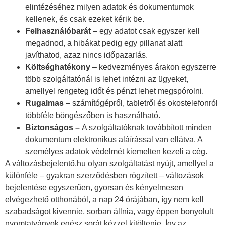
elintézéséhez milyen adatok és dokumentumok
kellenek, és csak ezeket kérik be.
Felhasználóbarát
– egy adatot csak egyszer kell
megadnod, a hibákat pedig egy pillanat alatt
javíthatod, azaz nincs időpazarlás.
Költséghatékony
– kedvezményes árakon egyszerre
több szolgáltatónál is lehet intézni az ügyeket,
amellyel rengeteg időt és pénzt lehet megspórolni.
Rugalmas
– számítógépről, tabletről és okostelefonról
többféle böngészőben is használható.
Biztonságos –
A szolgáltatóknak továbbított minden
dokumentum elektronikus aláírással van ellátva. A
személyes adatok védelmét kiemelten kezeli a cég.
A változásbejelentő.hu olyan szolgáltatást nyújt, amellyel a
különféle – gyakran szerződésben rögzített – változások
bejelentése egyszerűen, gyorsan és kényelmesen
elvégezhető otthonából, a nap 24 órájában, így nem kell
szabadságot kivennie, sorban állnia, vagy éppen bonyolult
nyomtatványok egész sorát kézzel kitöltenie. Így az