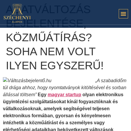
ADATVÁLTOZÁS
BEJELENTÉSE,
KÖZMŰÁTÍRÁS?
SOHA NEM VOLT
ILYEN EGYSZERŰ!
„A szabadidőm
túl drága ahhoz, hogy nyomtatványok kitöltésével és sorban
állással töltsem”
Egy
magyar startup
olyan elektronikus
ügyintézési szolgáltatásokat kínál fogyasztóknak és
vállalkozásoknak, amelyek segítségével teljesen
elektronikus formában, gyorsan és kényelmesen
intézhetik a közműátírást és a személyes vagy
elérhetőségi adataikban bekövetkezett változások