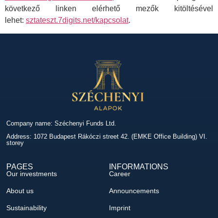
következő linken elérhető mezők kitöltésével
lehet:
sztateszt.7digits.net/kapcsolat
.
Company name: Széchenyi Funds Ltd.
Address: 1072 Budapest Rákóczi street 42. (EMKE Office Building) VI.
storey
PAGES
INFORMATIONS
Our investments
Career
About us
Announcements
Sustainability
Imprint