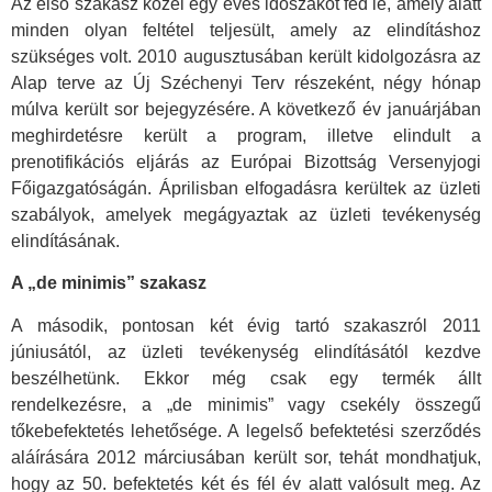
Az első szakasz közel egy éves időszakot fed le, amely alatt
minden olyan feltétel teljesült, amely az elindításhoz
szükséges volt. 2010 augusztusában került kidolgozásra az
Alap terve az Új Széchenyi Terv részeként, négy hónap
múlva került sor bejegyzésére. A következő év januárjában
meghirdetésre került a program, illetve elindult a
prenotifikációs eljárás az Európai Bizottság Versenyjogi
Főigazgatóságán. Áprilisban elfogadásra kerültek az üzleti
szabályok, amelyek megágyaztak az üzleti tevékenység
elindításának.
A „de minimis” szakasz
A második, pontosan két évig tartó szakaszról 2011
júniusától, az üzleti tevékenység elindításától kezdve
beszélhetünk. Ekkor még csak egy termék állt
rendelkezésre, a „de minimis” vagy csekély összegű
tőkebefektetés lehetősége. A legelső befektetési szerződés
aláírására 2012 márciusában került sor, tehát mondhatjuk,
hogy az 50. befektetés két és fél év alatt valósult meg. Az