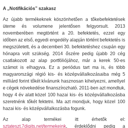
A „Notifikációs” szakasz
Az újabb termékeknek köszönhetően a tőkebefektetések
üteme és volumene jelentősen felgyorsult. 2013
novemberében megtörtént a 20. befektetés, ezzel egy
időben az első, egyedi engedély alapján történt befektetés is
megszületett, és a decemberi 30. befektetéshez csupán egy
hónapra volt szükség. 2014 őszére pedig újabb 20 cég
csatlakozott az alap portfóliójához, már a kerek 50-es
számot is elhagyva. Ez a periódus tart ma is, és több
magyarországi régió kis- és középvállalkozásaiba még 5
milliárd forint tőkét kívánunk hasznosan kihelyezni, amellyel
e cégek növekedése finanszírozható. 2011-ben azt mondtuk,
hogy 4 év alatt közel 100 hazai kis- és középvállalkozásba
szeretnénk tőkét fektetni. Ma azt mondjuk, hogy közel 100
hazai kis- és középvállalkozásba fogunk.
Az alap termékei itt érhetők el:
sztateszt.7digits.net/termekeink
, érdeklődni pedig a