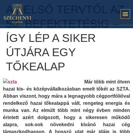
AZ ELSŐ TERVTŐL AZ
50. BEFEKTETÉSIG –
ÍGY LÉP A SIKER
ÚTJÁRA EGY
TŐKEALAP
Már több mint ötven
hazai kis- és középvállalkozásban emelt tőkét az SZTA.
Abban viszont, hogy mára a legnagyobb cégportfólióval
rendelkező hazai tőkealappá vált, rengeteg energia és
munka van. Az elmúlt több mint négy évben minden
érintett azért dolgozott, hogy a sikeresen működő
alapra, sok-sok növekedni kívánó hazai cég
támaszkodhasson. A hosszú utat már idáig is több