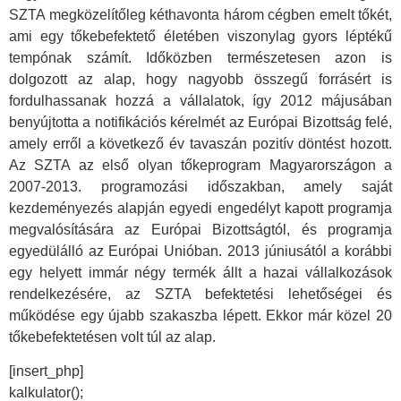
SZTA megközelítőleg kéthavonta három cégben emelt tőkét,
ami egy tőkebefektető életében viszonylag gyors léptékű
tempónak számít. Időközben természetesen azon is
dolgozott az alap, hogy nagyobb összegű forrásért is
fordulhassanak hozzá a vállalatok, így 2012 májusában
benyújtotta a notifikációs kérelmét az Európai Bizottság felé,
amely erről a következő év tavaszán pozitív döntést hozott.
Az SZTA az első olyan tőkeprogram Magyarországon a
2007-2013. programozási időszakban, amely saját
kezdeményezés alapján egyedi engedélyt kapott programja
megvalósítására az Európai Bizottságtól, és programja
egyedülálló az Európai Unióban. 2013 júniusától a korábbi
egy helyett immár négy termék állt a hazai vállalkozások
rendelkezésére, az SZTA befektetési lehetőségei és
működése egy újabb szakaszba lépett. Ekkor már közel 20
tőkebefektetésen volt túl az alap.
[insert_php]
kalkulator();