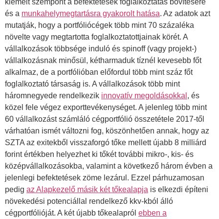
kiemelt szempont a befektetések foglalkoztatás bővítésére
és a
munkahelymegtartásra gyakorolt hatása
. Az adatok azt
mutatják, hogy a portfóliócégek több mint 70 százaléka
növelte vagy megtartotta foglalkoztatottjainak körét. A
vállalkozások többsége induló és spinoff (vagy projekt-)
vállalkozásnak minősül, kétharmaduk tíznél kevesebb főt
alkalmaz, de a portfólióban előfordul több mint száz főt
foglalkoztató társaság is. A vállalkozások több mint
háromnegyede rendelkezik
innovatív megoldásokkal
, és
közel fele végez exporttevékenységet. A jelenleg több mint
60 vállalkozást számláló cégportfólió összetétele 2017-től
várhatóan ismét változni fog, köszönhetően annak, hogy az
SZTA az exitekből visszaforgó tőke mellett újabb 8 milliárd
forint értékben helyezhet ki tőkét további mikro-, kis- és
középvállalkozásokba, valamint a következő három évben a
jelenlegi befektetések zöme lezárul. Ezzel párhuzamosan
pedig
az Alapkezelő másik két tőkealapja
is elkezdi építeni
növekedési potenciállal rendelkező kkv-kból álló
cégportfólióját. A két újabb tőkealapról
ebben a