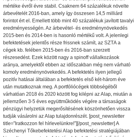
mértéke évről évre stabil. Csaknem 64 százalékuk növelte
árbevételét 2016-ban, amely így összesen 14,5 milliárd
forintot ért el. Emellett több mint 40 százalékuk javított tavalyi
eredményességén. Az árbevétel- és eredménynövekedés
2015-ben és 2014-ben is hasonló mértékű volt. A jelenlegi
befektetések jelentős része frissnek számít, az SZTA a
cégek kb. felében 2015-ben és 2016-ban szerzett
részesedést. Ezek között nagy a spinoff vállalkozások
aránya, amelyektől ebben az időszakban még nem várható
komoly eredménynövekedés. A befektetés ilyen jellegű
pozitív hatásai általában a befektetés első két-három éve
után mutatkoznak meg. A portfóliócégek többségéből
várhatóan 2018 és 2020 között fog kilépni az Alap, miután a
jellemzően 3-5 éves együttműködés végére a társaságok
pénzügyi helyzetük megerősítésének köszönhetően vissza
tudják vásárolni az Alap tulajdonrészét. [post_newsletter
title=”Iratkozzon fel hírlevelünkre!”][/post_newsletter] A
Széchenyi Tőkebefektetési Alap befektetési stratégiájában