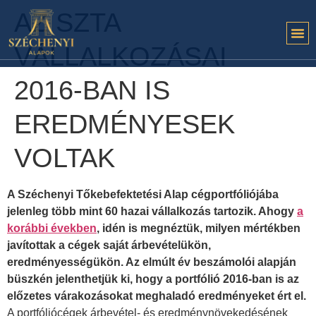
AZ SZTA
VÁLLALKOZÁSAI
2016-BAN IS
EREDMÉNYESEK
VOLTAK
A Széchenyi Tőkebefektetési Alap cégportfóliójába
jelenleg több mint 60 hazai vállalkozás tartozik. Ahogy
a
korábbi években
, idén is megnéztük, milyen mértékben
javítottak a cégek saját árbevételükön,
eredményességükön. Az elmúlt év beszámolói alapján
büszkén jelenthetjük ki, hogy a portfólió 2016-ban
is az
előzetes várakozásokat meghaladó eredményeket ért el.
A portfóliócégek árbevétel- és eredménynövekedésének