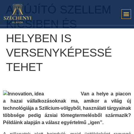
AZ ÚJÍTÓ SZELLEM
KICSIBEN ÉS
HELYBEN IS
VERSENYKÉPESSÉ
TEHET
Van a helye a piacon
a hazai vállalkozásoknak ma, amikor a világ új
technológiája a Szilícium-völgyből, használati tárgyainak
többsége pedig ázsiai tömegtermelésből származik?
Példáink alapján a válasz egyértelmű „igen”.