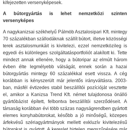
kifejezetten versenyképesek.
A bútorgyártás is lehet nemzetközi szinten
versenyképes
A nagykanizsai székhelyű Pálmöb Asztalosipari Kft. mintegy
70 százalékban szállodáknak szállít bútort, illetve közösségi
terek asztalosmunkáit is kivitelezi, ezzel nemzetközileg is
egyedi és különleges szolgáltatásportfoliót alakított ki. Tette
mindezt annak ellenére, hogy a bútoripar az elmúlt három
évben élte legmélyebb válságát, ennek során a hazai
bútorgyártás mintegy 60 százalékkal esett vissza. A cég
korábban is kényszerült már jelentős irányváltásra. 2003-
ban, másfél évtizedes stabil beszállítói pozícióját vesztette
el, amikor a Kanizsa Trend Kft. német tulajdonosa önálló
gyártóbázist épített, felbontva beszállítói szerződéseit. A
társaság korábban évi több százas nagyságrendben gyártott
elemes konyhabútorokat, később a jó minőségű, közepes
árfekvésű szériagyártmányok mellett exkluzív kivitelezésű
bútorokat is gyártott. A kereslet hirtelen megszűnésére már