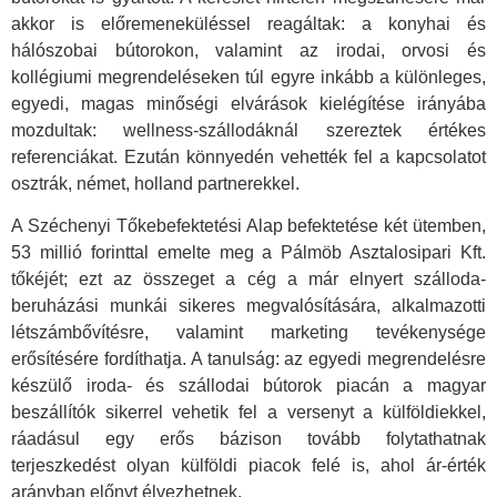
akkor is előremeneküléssel reagáltak: a konyhai és
hálószobai bútorokon, valamint az irodai, orvosi és
kollégiumi megrendeléseken túl egyre inkább a különleges,
egyedi, magas minőségi elvárások kielégítése irányába
mozdultak: wellness-szállodáknál szereztek értékes
referenciákat. Ezután könnyedén vehették fel a kapcsolatot
osztrák, német, holland partnerekkel.
A Széchenyi Tőkebefektetési Alap befektetése két ütemben,
53 millió forinttal emelte meg a Pálmöb Asztalosipari Kft.
tőkéjét; ezt az összeget a cég a már elnyert szálloda-
beruházási munkái sikeres megvalósítására, alkalmazotti
létszámbővítésre, valamint marketing tevékenysége
erősítésére fordíthatja. A tanulság: az egyedi megrendelésre
készülő iroda- és szállodai bútorok piacán a magyar
beszállítók sikerrel vehetik fel a versenyt a külföldiekkel,
ráadásul egy erős bázison tovább folytathatnak
terjeszkedést olyan külföldi piacok felé is, ahol ár-érték
arányban előnyt élvezhetnek.