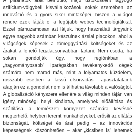
A pillanatok alatt beinduló, majd üstökösként ragyogó
szilícium-völgybeli kisvállalkozások sokak szemében az
innováció és a gyors siker mintaképei, hiszen a világot
rendre ezek látják el a legújabb webes technológiákkal.
Ezzel párhuzamosan azt látjuk, hogy használati tárgyaink
egyre nagyobb számban készülnek ázsiai piacokon, ahol a
világcégek képesek a tömeggyártási költségeket és az
árakat a lehető legalacsonyabban tartani. Nem csoda, ha
sokan gondolják úgy, hogy régiónkban, a
„hagyományosabb” iparágakban tevékenykedő cégek
számára nem marad más, mint a folyamatos küzdelem,
rosszabb esetben a lassú elsorvadás. Tapasztalataink
alapján ez a gondolat nem is állhatna távolabb a valóságtól.
A globalizáció kényszere ellenére a világ minden táján van
igény minőségi helyi kínálatra, amelynek előállítása és
szállítása a természeti környezet számára kevésbé
megterhelő, helyben teremt munkahelyeket, erősíti az ellátás
biztonságát, költségei és árai pedig – az innovációs
képességnek köszönhetően – akár „kicsiben is” lehetnek