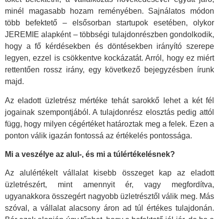
minél magasabb hozam reményében. Sajnálatos módon
több befektető – elsősorban startupok esetében, olykor
JEREMIE alapként – többségi tulajdonrészben gondolkodik,
hogy a fő kérdésekben és döntésekben irányító szerepe
legyen, ezzel is csökkentve kockázatát. Arról, hogy ez miért
rettentően rossz irány, egy következő bejegyzésben írunk
majd.
Az eladott üzletrész mértéke tehát sarokkő lehet a két fél
jogainak szempontjából. A tulajdonrész elosztás pedig attól
függ, hogy milyen cégértéket határoztak meg a felek. Ezen a
ponton válik igazán fontossá az értékelés pontossága.
Mi a veszélye az alul-, és mi a túlértékelésnek?
Az alulértékelt vállalat kisebb összeget kap az eladott
üzletrészért, mint amennyit ér, vagy megfordítva,
ugyanakkora összegért nagyobb üzletrésztől válik meg. Más
szóval, a vállalat alacsony áron ad túl értékes tulajdonán.