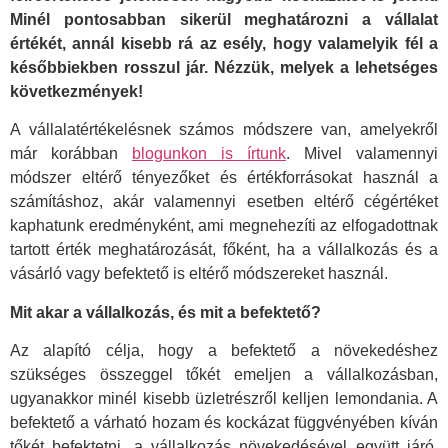
Minél pontosabban sikerül meghatározni a vállalat
értékét, annál kisebb rá az esély, hogy valamelyik fél a
későbbiekben rosszul jár. Nézzük, melyek a lehetséges
következmények!
A vállalatértékelésnek számos módszere van, amelyekről
már korábban
blogunkon is írtunk
. Mivel valamennyi
módszer eltérő tényezőket és értékforrásokat használ a
számításhoz, akár valamennyi esetben eltérő cégértéket
kaphatunk eredményként, ami megnehezíti az elfogadottnak
tartott érték meghatározását, főként, ha a vállalkozás és a
vásárló vagy befektető is eltérő módszereket használ.
Mit akar a vállalkozás, és mit a befektető?
Az alapító célja, hogy a befektető a növekedéshez
szükséges összeggel tőkét emeljen a vállalkozásban,
ugyanakkor minél kisebb üzletrészről kelljen lemondania. A
befektető a várható hozam és kockázat függvényében kíván
tőkét befektetni, a vállalkozás növekedésével együtt járó,