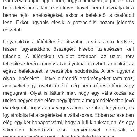
Bár ezek alapján úgy tűnhet, hogy a befektető jól jár, de ha a
befektetés pontatlan üzleti tervet követ, nem használja ki a
benne rejlő lehetőségeket, akkor a befektető is csalódott
lesz. Ekkor ugyanis elesik a potenciális hozam jelentős
részétől.
Ugyanakkor a túlértékelés látszólag a vállalatnak kedvez,
hiszen ugyanakkora összegért kisebb üzletrészen kell
túladnia. A túlértékelt vállalat azonban az üzleti terv
teljesítése terén komoly akadályokba ütközhet, ami akár az
egész befektetést is veszélybe sodorhatja. A terv ugyanis
olyan lépéseket, illetve elérendő eredményeket tartalmaz,
amelyeket egy kisebb értékű cég nem képes elérni vagy
megugrani. Olyat is láttunk már, hogy egy vállalkozás az
utolsó negyedévre előre begyűjtötte a megrendeléseit a jövő
év elejéről, hogy az év végi számok szebbek legyenek, és
így strófolja fel a cégértéket a vállalkozás. Ebben az esetben
elég egy-két hónapot várni, hogy a lufi kipukkadjon, és egy
sikertelen következő első negyedévvel nemcsak a