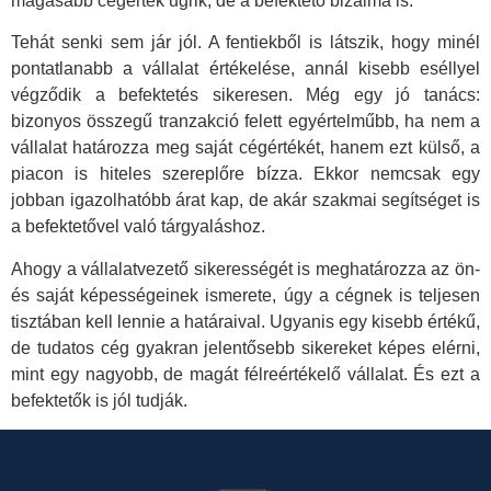
magasabb cégérték ugrik, de a befektető bizalma is.
Tehát senki sem jár jól. A fentiekből is látszik, hogy minél
pontatlanabb a vállalat értékelése, annál kisebb eséllyel
végződik a befektetés sikeresen. Még egy jó tanács:
bizonyos összegű tranzakció felett egyértelműbb, ha nem a
vállalat határozza meg saját cégértékét, hanem ezt külső, a
piacon is hiteles szereplőre bízza. Ekkor nemcsak egy
jobban igazolhatóbb árat kap, de akár szakmai segítséget is
a befektetővel való tárgyaláshoz.
Ahogy a vállalatvezető sikerességét is meghatározza az ön-
és saját képességeinek ismerete, úgy a cégnek is teljesen
tisztában kell lennie a határaival. Ugyanis egy kisebb értékű,
de tudatos cég gyakran jelentősebb sikereket képes elérni,
mint egy nagyobb, de magát félreértékelő vállalat. És ezt a
befektetők is jól tudják.