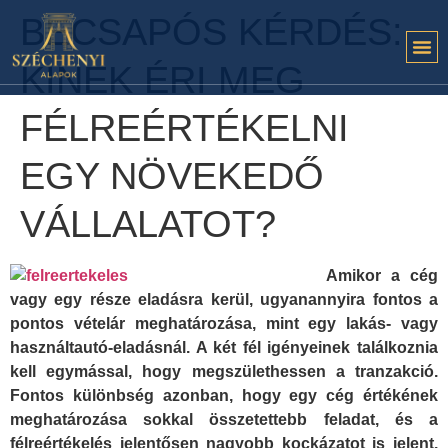
BECSAPÓS KÉRDÉS:
KINEK ÉRI MEG
FÉLREÉRTÉKELNI
EGY NÖVEKEDŐ
VÁLLALATOT?
Amikor a cég
vagy egy része eladásra kerül, ugyanannyira fontos a
pontos vételár meghatározása, mint egy lakás- vagy
használtautó-eladásnál. A két fél igényeinek találkoznia
kell egymással, hogy megszülethessen a tranzakció.
Fontos különbség azonban, hogy egy cég értékének
meghatározása sokkal összetettebb feladat, és a
félreértékelés jelentősen nagyobb kockázatot is jelent.