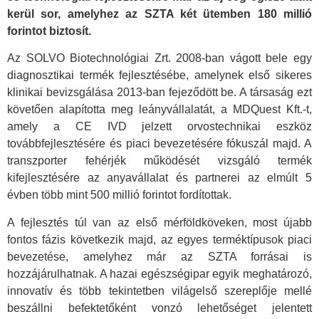
kerül sor, amelyhez az SZTA két ütemben 180 millió
forintot biztosít.
Az SOLVO Biotechnológiai Zrt. 2008-ban vágott bele egy
diagnosztikai termék fejlesztésébe, amelynek első sikeres
klinikai bevizsgálása 2013-ban fejeződött be. A társaság ezt
követően alapította meg leányvállalatát, a MDQuest Kft.-t,
amely a CE IVD jelzett orvostechnikai eszköz
továbbfejlesztésére és piaci bevezetésére fókuszál majd. A
transzporter fehérjék működését vizsgáló termék
kifejlesztésére az anyavállalat és partnerei az elmúlt 5
évben több mint 500 millió forintot fordítottak.
A fejlesztés túl van az első mérföldköveken, most újabb
fontos fázis következik majd, az egyes terméktípusok piaci
bevezetése, amelyhez már az SZTA forrásai is
hozzájárulhatnak. A hazai egészségipar egyik meghatározó,
innovatív és több tekintetben világelső szereplője mellé
beszállni befektetőként vonzó lehetőséget jelentett