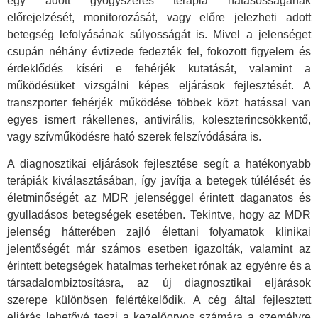
egy adott gyógyszeres terápia hatásosságának
előrejelzését, monitorozását, vagy előre jelezheti adott
betegség lefolyásának súlyosságát is. Mivel a jelenséget
csupán néhány évtizede fedezték fel, fokozott figyelem és
érdeklődés kíséri e fehérjék kutatását, valamint a
működésüket vizsgálni képes eljárások fejlesztését. A
transzporter fehérjék működése többek közt hatással van
egyes ismert rákellenes, antivirális, koleszterincsökkentő,
vagy szívműködésre ható szerek felszívódására is.
A diagnosztikai eljárások fejlesztése segít a hatékonyabb
terápiák kiválasztásában, így javítja a betegek túlélését és
életminőségét az MDR jelenséggel érintett daganatos és
gyulladásos betegségek esetében. Tekintve, hogy az MDR
jelenség hátterében zajló élettani folyamatok klinikai
jelentőségét már számos esetben igazolták, valamint az
érintett betegségek hatalmas terheket rónak az egyénre és a
társadalombiztosításra, az új diagnosztikai eljárások
szerepe különösen felértékelődik. A cég által fejlesztett
eljárás lehetővé teszi a kezelőorvos számára a személyre