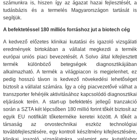
számunkra is, hiszen így az ágazat hazai fejlesztését, a
tudásbázis és a termelés Magyarországon tartását is
segítjük.
A befektetéssel 180 milliós forráshoz jut a biotech cég
A kedvező előzetes klinikai kutatási és igazoló vizsgálati
eredmények birtokában a vállalat megkezdi a termék
európai uniós piaci bevezetését. A Solvo által kifejlesztett
termék különböző betegségek diagnosztikájában
alkalmazható. A termék a világpiacon is megjelenhet, ez
pedig hosszú távon is kedvező növekedési lehetőséget
biztosít a vállalat számára. Így a cég piacvezetővé válhat a
transzporter fehérjék aktivitásához kapcsolódó diagnosztikai
eljárások terén. A start-up befektetés jellegű tranzakció
során a SZTA két lépcsőben 180 millió forint tőkét biztosít az
egyik EU notifikált tőketerméke keretei között. A tőkét a
társaság az orvostechnikai eszköz technológiai
továbbfejlesztésére, egy kontroll készítmény kifejlesztésére,
klinikai igazoló vizsgálatokra, valamint egy kutatólabor