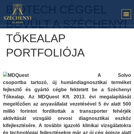
BIOTECH CÉGGEL
BŐVÜLT A SZÉCHENYI
TŐKEALAP
PORTFOLIÓJA
A Solvo
csoportba tartozó, új humándiagnosztikai terméket
fejlesztő és gyártó cégbe fektetett be a Széchenyi
Tőkealap. Az MDQuest Kft. 2013. évi megalapítását
megelőzően az anyavállalat vezetésével 5 év alatt 500
millió forintot fordítottak a transzporter fehérjék
aktivitását vizsgáló orvosi diagnosztikai eszköz
kifejlesztésére. A további igazoló klinikai vizsgálatokra
és technológiai fejlesztésekre már az új cég égisze alatt