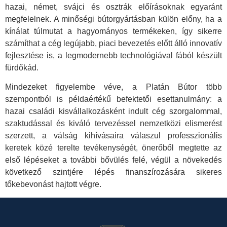
hazai, német, svájci és osztrák előírásoknak egyaránt
megfelelnek. A minőségi bútorgyártásban külön előny, ha a
kínálat túlmutat a hagyományos termékeken, így sikerre
számíthat a cég legújabb, piaci bevezetés előtt álló innovatív
fejlesztése is, a legmodernebb technológiával fából készült
fürdőkád.
Mindezeket figyelembe véve, a Platán Bútor több
szempontból is példaértékű befektetői esettanulmány: a
hazai családi kisvállalkozásként indult cég szorgalommal,
szaktudással és kiváló tervezéssel nemzetközi elismerést
szerzett, a válság kihívásaira válaszul professzionális
keretek közé terelte tevékenységét, önerőből megtette az
első lépéseket a további bővülés felé, végül a növekedés
következő szintjére lépés finanszírozására sikeres
tőkebevonást hajtott végre.