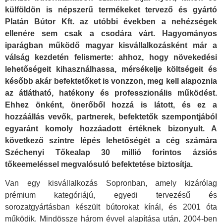
külföldön is népszerű termékeket tervező és gyártó
Platán Bútor Kft. az utóbbi években a nehézségek
ellenére sem csak a csodára várt. Hagyományos
iparágban működő magyar kisvállalkozásként már a
válság kezdetén felismerte: ahhoz, hogy növekedési
lehetőségeit kihasználhassa, mérsékelje költségeit és
később akár befektetőket is vonzzon, meg kell alapoznia
az átlátható, hatékony és professzionális működést.
Ehhez önként, önerőből hozzá is látott, és ez a
hozzáállás vevők, partnerek, befektetők szempontjából
egyaránt komoly hozzáadott értéknek bizonyult. A
következő szintre lépés lehetőségét a cég számára
Széchenyi Tőkealap 30 millió forintos ázsiós
tőkeemeléssel megvalósuló befektetése biztosítja.
Van egy kisvállalkozás Sopronban, amely kizárólag
prémium kategóriájú, egyedi tervezésű és
sorozatgyártásban készült bútorokat kínál, és 2001 óta
működik. Mindössze három évvel alapítása után, 2004-ben