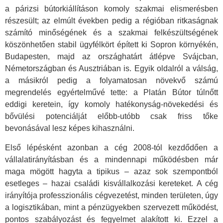
a párizsi bútorkiállításon komoly szakmai elismerésben
részesült; az elmúlt években pedig a régióban ritkaságnak
számító minőségének és a szakmai felkészültségének
köszönhetően stabil ügyfélkört épített ki Sopron környékén,
Budapesten, majd az országhatárt átlépve Svájcban,
Németországban és Ausztriában is. Egyik oldalról a válság,
a másikról pedig a folyamatosan növekvő számú
megrendelés egyértelművé tette: a Platán Bútor túlnőtt
eddigi keretein, így komoly hatékonyság-növekedési és
bővülési potenciálját előbb-utóbb csak friss tőke
bevonásával lesz képes kihasználni.
Első lépésként azonban a cég 2008-tól kezdődően a
vállalatirányításban és a mindennapi működésben már
maga mögött hagyta a tipikus – azaz sok szempontból
esetleges – hazai családi kisvállalkozási kereteket. A cég
irányítója professzionális cégvezetést, minden területen, úgy
a logisztikában, mint a pénzügyekben szervezett működést,
pontos szabályozást és fegyelmet alakított ki. Ezzel a