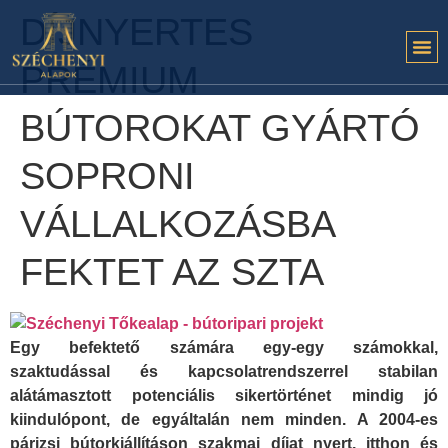
DÍJNYERTES
PRÉMIUM
BÚTOROKAT GYÁRTÓ
SOPRONI
VÁLLALKOZÁSBA
FEKTET AZ SZTA
Egy befektető számára egy-egy számokkal,
szaktudással és kapcsolatrendszerrel stabilan
alátámasztott potenciális sikertörténet mindig jó
kiindulópont, de egyáltalán nem minden. A 2004-es
párizsi bútorkiállításon szakmai díjat nyert, itthon és