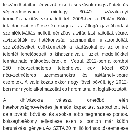
kiszámíthatatlan tényezők miatti csúszások megszűntek, és
végeredményben mintegy 30-40 százaléknyi
termelőkapacitás szabadult fel. 2009-ben a Platán Bútor
tulajdonosai elkötelezték magukat az átfogó gazdálkodási
szemléletváltás mellett: pénzügyi átvilágítást hajtottak végre,
átvizsgálták és hatékonysági szempontból újragondolták
szerződéseiket, csökkentették a kiadásokat és az online
jelenlét lehetőségeit is kihasználva új üzleti modelljükkel
fenntartható működést értek el. Végül, 2012-ben a korábbi
250 négyzetméteres telephelyet egy közel 600
négyzetméteres üzemcsarnokra és raktárhelyiségre
cserélték. A vállalkozás ekkor négy fővel bővült, így 2012-
ben már nyolc alkalmazottat és három tanulót foglalkoztatott.
A kihívásokra válaszul önerőből elért
hatékonyságnövekedés jelentős kapacitást szabadított fel,
de a további bővülés, és a sokkal több megrendelés pontos,
költséghatékony teljesítése ezen a ponton már külön
beruházást igényelt. Az SZTA 30 millió forintos tőkeemelése