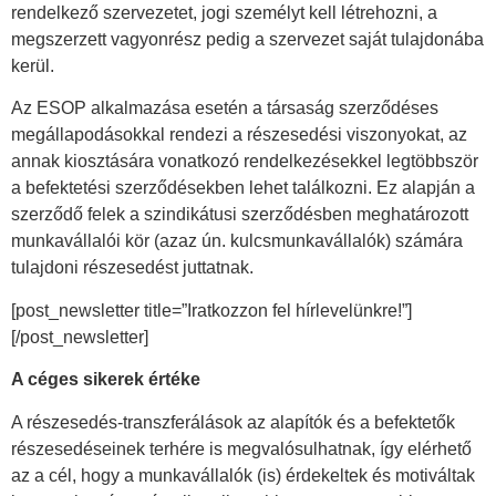
rendelkező szervezetet, jogi személyt kell létrehozni, a
megszerzett vagyonrész pedig a szervezet saját tulajdonába
kerül.
Az ESOP alkalmazása esetén a társaság szerződéses
megállapodásokkal rendezi a részesedési viszonyokat, az
annak kiosztására vonatkozó rendelkezésekkel legtöbbször
a befektetési szerződésekben lehet találkozni. Ez alapján a
szerződő felek a szindikátusi szerződésben meghatározott
munkavállalói kör (azaz ún. kulcsmunkavállalók) számára
tulajdoni részesedést juttatnak.
[post_newsletter title=”Iratkozzon fel hírlevelünkre!”]
[/post_newsletter]
A céges sikerek értéke
A részesedés-transzferálások az alapítók és a befektetők
részesedéseinek terhére is megvalósulhatnak, így elérhető
az a cél, hogy a munkavállalók (is) érdekeltek és motiváltak