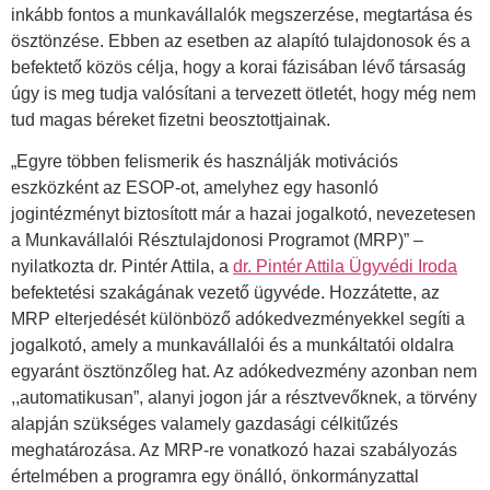
inkább fontos a munkavállalók megszerzése, megtartása és
ösztönzése. Ebben az esetben az alapító tulajdonosok és a
befektető közös célja, hogy a korai fázisában lévő társaság
úgy is meg tudja valósítani a tervezett ötletét, hogy még nem
tud magas béreket fizetni beosztottjainak.
„Egyre többen felismerik és használják motivációs
eszközként az ESOP-ot, amelyhez egy hasonló
jogintézményt biztosított már a hazai jogalkotó, nevezetesen
a Munkavállalói Résztulajdonosi Programot (MRP)” –
nyilatkozta dr. Pintér Attila, a
dr. Pintér Attila Ügyvédi Iroda
befektetési szakágának vezető ügyvéde. Hozzátette, az
MRP elterjedését különböző adókedvezményekkel segíti a
jogalkotó, amely a munkavállalói és a munkáltatói oldalra
egyaránt ösztönzőleg hat. Az adókedvezmény azonban nem
,,automatikusan”, alanyi jogon jár a résztvevőknek, a törvény
alapján szükséges valamely gazdasági célkitűzés
meghatározása. Az MRP-re vonatkozó hazai szabályozás
értelmében a programra egy önálló, önkormányzattal