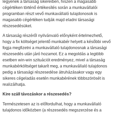
legyenek a társaság sikereiben, hiszen a magasabb
cégértéken történő értékesítés során a munkavállalói
programban részt vevő munkavállaló tulajdonosok is
magasabb cégértéken tudják majd eladni társasági
részesedésüket.
A társaság részéről nyilvánvaló előnyként értelmezhető,
hogy a fix költséget jelentő munkabér helyett a későbbi vevő
fogja megfizetni a munkavállaló tulajdonosnak a társasági
részesedés után járó hozamot. Ez a megoldás a legtöbb
esetben win-win szituációt eredményez, mivel a társaság
munkabérköltséget takarít meg, a munkavállaló tulajdonos
pedig a társasági részesedése átruházásakor vagy egy
sikeres cégeladás esetén munkabérének többszörösét is
realizálhatja.
Kire száll távozáskor a részesedés?
Természetesen az is előfordulhat, hogy a munkavállaló
tulajdonos időközben (a részesedés megszerzése és a