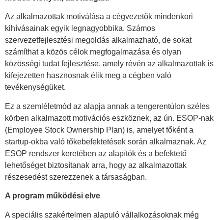
Az alkalmazottak motiválása a cégvezetők mindenkori
kihívásainak egyik legnagyobbika. Számos
szervezetfejlesztési megoldás alkalmazható, de sokat
számíthat a közös célok megfogalmazása és olyan
közösségi tudat fejlesztése, amely révén az alkalmazottak is
kifejezetten hasznosnak élik meg a cégben való
tevékenységüket.
Ez a szemléletmód az alapja annak a tengerentúlon széles
körben alkalmazott motivációs eszköznek, az ún. ESOP-nak
(Employee Stock Ownership Plan) is, amelyet főként a
startup-okba való tőkebefektetések során alkalmaznak. Az
ESOP rendszer keretében az alapítók és a befektető
lehetőséget biztosítanak arra, hogy az alkalmazottak
részesedést szerezzenek a társaságban.
A program működési elve
A speciális szakértelmen alapuló vállalkozásoknak még