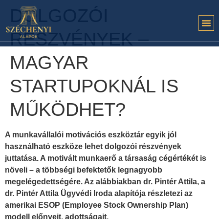
DOLGOZÓI
RÉSZVÉNYEK –
MAGYAR
STARTUPOKNÁL IS
MŰKÖDHET?
A munkavállalói motivációs eszköztár egyik jól
használható eszköze lehet dolgozói részvények
juttatása. A motivált munkaerő a társaság cégértékét is
növeli – a többségi befektetők legnagyobb
megelégedettségére. Az alábbiakban dr. Pintér Attila, a
dr. Pintér Attila Ügyvédi Iroda alapítója részletezi az
amerikai ESOP (Employee Stock Ownership Plan)
modell előnyeit, adottságait.