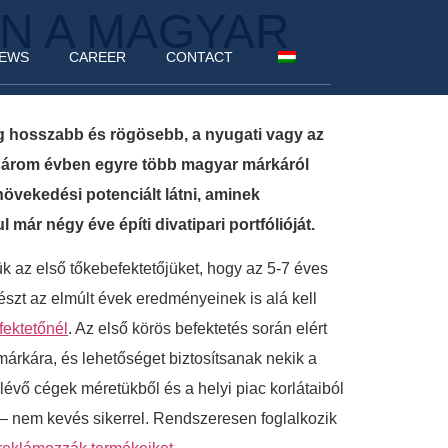
N A MAGYAR
EWS
CAREER
CONTACT
lag hosszabb és rögösebb, a nyugati vagy az
-három évben egyre több magyar márkáról
vekedési potenciált látni, aminek
r négy éve építi divatipari portfólióját.
k az első tőkebefektetőjüket, hogy az 5-7 éves
szt az elmúlt évek eredményeinek is alá kell
fektetőnél
. Az első körös befektetés során elért
árkára, és lehetőséget biztosítsanak nekik a
 lévő cégek méretükből és a helyi piac korlátaiból
 – nem kevés sikerrel. Rendszeresen foglalkozik