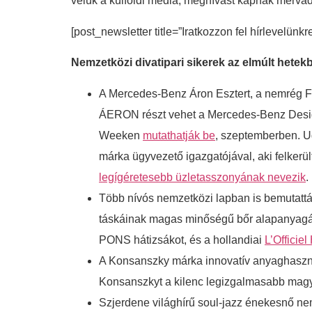
velük a külföldi média, meghívást kapnak mérvadó
[post_newsletter title=”Iratkozzon fel hírlevelünkr
Nemzetközi divatipari sikerek az elmúlt hete
A Mercedes-Benz Áron Esztert, a nemrég F
ÁERON részt vehet a Mercedes-Benz Design
Weeken
mutathatják be
, szeptemberben. Ug
márka ügyvezető igazgatójával, aki felkerül
legígéretesebb üzletasszonyának nevezik
.
Több nívós nemzetközi lapban is bemutat
táskáinak magas minőségű bőr alapanyagá
PONS hátizsákot, és a hollandiai
L’Offici
A Konsanszky márka innovatív anyaghaszná
Konsanszkyt a kilenc legizgalmasabb magya
Szjerdene világhírű soul-jazz énekesnő 