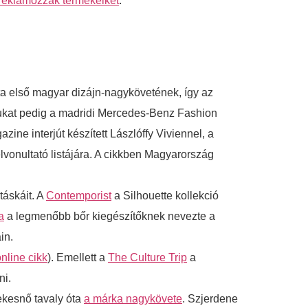
reklámozzák termékeiket
.
a első magyar dizájn-nagykövetének, így az
ukat pedig a madridi Mercedes-Benz Fashion
e interjút készített Lászlóffy Viviennel, a
elvonultató listájára. A cikkben Magyarország
áskáit. A
Contemporist
a Silhouette kollekció
a
a legmenőbb bőr kiegészítőknek nevezte a
in.
nline cikk
). Emellett a
The Culture Trip
a
ni.
ekesnő tavaly óta
a márka nagykövete
. Szjerdene