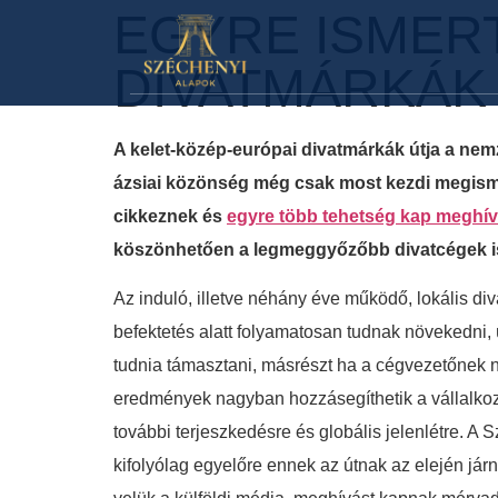
EGYRE ISMER
DIVATMÁRKÁK
A kelet-közép-európai divatmárkák útja a nem
ázsiai közönség még csak most kezdi megisme
cikkeznek és
egyre több tehetség kap meghív
köszönhetően a legmeggyőzőbb divatcégek is k
Az induló, illetve néhány éve működő, lokális di
befektetés alatt folyamatosan tudnak növekedni,
tudnia támasztani, másrészt ha a cégvezetőnek ni
eredmények nagyban hozzásegíthetik a vállalkozá
további terjeszkedésre és globális jelenlétre. A S
kifolyólag egyelőre ennek az útnak az elején já