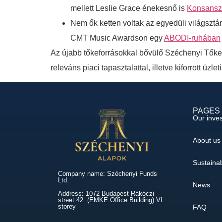
mellett Leslie Grace énekesnő is
Konsanszk
Nem ők ketten voltak az egyedüli világszt
CMT Music Awardson egy
ABODI-ruhában
Az újabb tőkeforrásokkal bővülő Széchenyi Tőkeb
releváns piaci tapasztalattal, illetve kiforrott üzl
PAGES
Our inve
About us
Sustainab
Company name: Széchenyi Funds
Ltd.
News
Address: 1072 Budapest Rákóczi
street 42. (EMKE Office Building) VI.
storey
FAQ