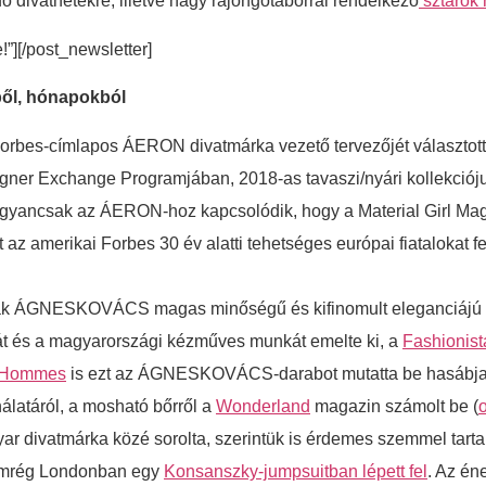
 divathetekre, illetve nagy rajongótáborral rendelkező
sztárok 
e!”][/post_newsletter]
kből, hónapokból
orbes-címlapos ÁERON divatmárka vezető tervezőjét választott
er Exchange Programjában, 2018-as tavaszi/nyári kollekciój
yancsak az ÁERON-hoz kapcsolódik, hogy a Material Girl Magazin
t az amerikai Forbes 30 év alatti tehetséges európai fiatalokat f
ták ÁGNESKOVÁCS magas minőségű és kifinomult eleganciájú t
t és a magyarországi kézműves munkát emelte ki, a
Fashionist
el Hommes
is ezt az ÁGNESKOVÁCS-darabot mutatta be hasábja
latáról, a mosható bőrről a
Wonderland
magazin számolt be (
o
r divatmárka közé sorolta, szerintük is érdemes szemmel tarta
nemrég Londonban egy
Konsanszky-jumpsuitban lépett fel
. Az én