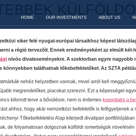
TEBBEK KÜLFÖLDÖ
HOME
OUR INVESTMENTS
ABOUT US
N
zetközi siker felé nyugat-európai társaikhoz képest látszó
rni a régió tervezőit. Ennek eredményeként az elmúlt két
ást
nívós divateseményekre. A szektorban egyre nagyobb nö
önnyebben találhatnak tőkebefektetőket. Az SZTA például má
vatmárkák nehéz helyzetben vannak, mivel arról kell meggyőzniü
 újabb megrendelőket, piacokat szerezni. Ezt a képességet egyré
ncs kiforrott terve a bővülésre, nem is érdemes
kopogtatni a be
st ahhoz, hogy akár nemzetközi befektetők is felfigyeljenek a m
zéchenyi Tőkebefektetési Alap kiterjedt divatipari portfóliójában
rnak, de folyamatosan dolgoznak külföldi ismertségük növelésén