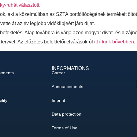
y-ruhát választott
.
árok, aki a közelmúltban az SZTA portfóliócégének termékeit öl
vette át az év legjobb vidóklipjéért járó díjat.
efektetési Alap továbbra is várja azon magyar divat- és dizáj
eti tervvel. Az előzetes befektetői elvárásokról
itt írtunk bővebben
.
INFORMATIONS
stments
Career
Announcements
ility
Imprint
Data protection
Terms of Use