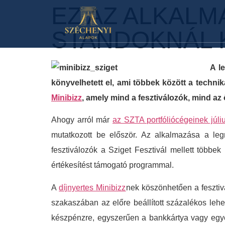
EZ AZ ALKAL
STANDOKNÁL 
A l
könyvelhetett el, ami többek között a techni
Minibizz
, amely mind a fesztiválozók, mind az 
Ahogy arról már
az SZTA portfóliócégeinek júliu
mutatkozott be először. Az alkalmazása a leg
fesztiválozók a Sziget Fesztivál mellett többe
értékesítést támogató programmal.
A
díjnyertes Minibizz
nek köszönhetően a fesztiv
szakaszában az előre beállított százalékos leh
készpénzre, egyszerűen a bankkártya vagy egyéb 