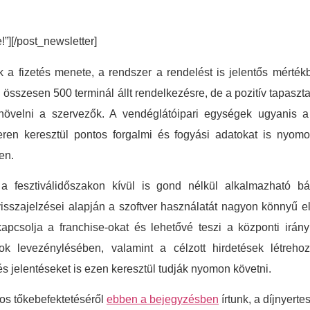
e!”][/post_newsletter]
k a fizetés menete, a rendszer a rendelést is jelentős mértékbe
lon összesen 500 terminál állt rendelkezésre, de a pozitív tapas
velni a szervezők. A vendéglátóipari egységek ugyanis a 
ren keresztül pontos forgalmi és fogyási adatokat is nyomon
en.
a fesztiválidőszakon kívül is gond nélkül alkalmazható b
sszajelzései alapján a szoftver használatát nagyon könnyű els
kapcsolja a franchise-okat és lehetővé teszi a központi irány
 levezénylésében, valamint a célzott hirdetések létrehoz
s jelentéseket is ezen keresztül tudják nyomon követni.
tos tőkebefektetéséről
ebben a bejegyzésben
írtunk, a díjnyerte