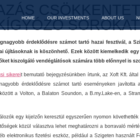
MAZÁS CSÖKKENTET
HOME
OUR INVESTMENTS
ABOUT US
N
KÍGYÓZÓ SOROKAT 
egnagyobb érdeklődésre számot tartó hazai fesztivál, a S
kai újításoknak is köszönhető. Ezek között kiemelkedik eg
őket kiszolgáló vendéglátósok számára több előnnyel is szolg
si sikerei
t bemutató bejegyzésünkben írtunk, az Xoft Kft. által f
nagyobb érdeklődésre számot tartó eseményeken javította 
k között a Volton, a Balaton Soundon, a B.my.Lake-en, a Stra
álozók egy kijelzőn keresztül egyszerűen nyomon követhették 
etőségek közül választva lehet meghatározni a borravaló mér
elektronikus fizetési eszköz, például a Szigeten használt Fe