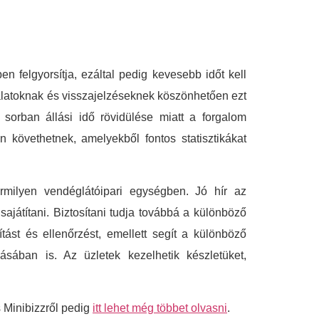
n felgyorsítja, ezáltal pedig kevesebb időt kell
ztalatoknak és visszajelzéseknek köszönhetően ezt
sorban állási idő rövidülése miatt a forgalom
 követhetnek, amelyekből fontos statisztikákat
ármilyen vendéglátóipari egységben. Jó hír az
ajátítani. Biztosítani tudja továbbá a különböző
ítást és ellenőrzést, emellett segít a különböző
ásában is. Az üzletek kezelhetik készletüket,
s Minibizzről pedig
itt lehet még többet olvasni
.