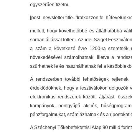
egyszerűen fizetni.
[post_newsletter title=”Iratkozzon fel hírlevelünkr
mellett, hogy követhetőbbé és átláthatóbbá váli
sorban állással tölteni. Az idei Sziget Fesztivá
a szám a következő évre 1200-ra szeretnék nö
növekedésével számolhatnak, illetve a rendsze
szűrhetnek le és használhatnak fel a későbbiekb
A rendszerben további lehetőségek rejlenek, 
érdeklődőknek, hogy a fesztiválokon dolgozók vi
elektronikus rendszerek közötti átjárást, össze
kampányok, pontgyűjtő akciók, hűségprogramok
pénzforgalmukat, számlázhatnak és a riportokat é
A Széchenyi Tőkebefektetési Alap 90 millió forin