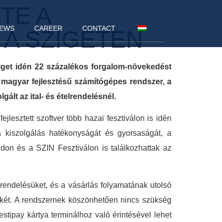
TE A
EWS
CAREER
CONTACT
A SZIGETEN
ziget idén 22 százalékos forgalom-növekedést
y magyar fejlesztésű számítógépes rendszer, a
ált az ital- és ételrendelésnél.
ejlesztett szoftver több hazai fesztiválon is idén
a kiszolgálás hatékonyságát és gyorsaságát, a
ndon és a SZIN Fesztiválon is találkozhattak az
rendelésüket, és a vásárlás folyamatának utolsó
tékét. A rendszernek köszönhetően nincs szükség
stipay kártya terminálhoz való érintésével lehet