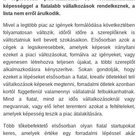
képességgel a fiatalabb vállalkozások rendelkeznek, a
lista nem erről árulkodik.
Mivel a legtöbb piac az igények formálódása következtében
folyamatosan változik, időről időre a szereplőknek is
változtatniuk kell bevett szokásaikon. Elsősorban azok a
cégek a legsikeresebbek, amelyek képesek irányítani
ezeket a piaci változásokat, formálva az igényeket, vagy
egyenesen létrehozva teljesen újakat, a többi szereplőt
alkalmazkodásra kényszerítve. Sokan gondolják, hogy
ezeket a lépéseket elsősorban a fiatal, kreatív ötletekkel teli
vállalkozások képesek megtenni, forradalmi ötletek azonban
kortól függetlenül valamennyi vállalatnál felbukkanhatnak.
Mind a fiatal, mind az idős vállalkozásoknál vagy
megvannak, vagy elő lehet teremteni azokat a feltételeket,
amelyek képesség teszik a piac átalakítására.
Több tőkebefektető elsősorban olyan fiatal startupokat
keres, amelyek értéke egy forradalmi lépéssel akár