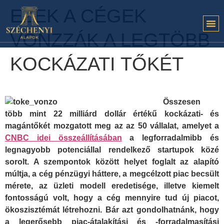
EZEK A CÉGEK
VONZZÁK A LEGTÖBB
KOCKÁZATI TŐKÉT
Összesen
több mint 22 milliárd dollár értékű kockázati- és
magántőkét mozgatott meg az az 50 vállalat, amelyet a
CNBC idei összeállításában
a legforradalmibb és
legnagyobb potenciállal rendelkező startupok közé
sorolt. A szempontok között helyet foglalt az alapító
múltja, a cég pénzügyi háttere, a megcélzott piac becsült
mérete, az üzleti modell eredetisége, illetve kiemelt
fontosságú volt, hogy a cég mennyire tud új piacot,
ökoszisztémát létrehozni. Bár azt gondolhatnánk, hogy
a legerősebb piac-átalakítási és -forradalmasítási