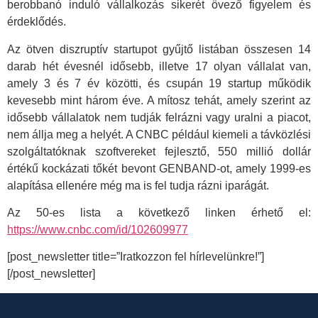
berobbanó induló vállalkozás sikerét övező figyelem és
érdeklődés.
Az ötven diszruptív startupot gyűjtő listában összesen 14
darab hét évesnél idősebb, illetve 17 olyan vállalat van,
amely 3 és 7 év közötti, és csupán 19 startup működik
kevesebb mint három éve. A mítosz tehát, amely szerint az
idősebb vállalatok nem tudják felrázni vagy uralni a piacot,
nem állja meg a helyét. A CNBC például kiemeli a távközlési
szolgáltatóknak szoftvereket fejlesztő, 550 millió dollár
értékű kockázati tőkét bevont GENBAND-ot, amely 1999-es
alapítása ellenére még ma is fel tudja rázni iparágát.
Az 50-es lista a következő linken érhető el:
https://www.cnbc.com/id/102609977
[post_newsletter title=”Iratkozzon fel hírlevelünkre!”]
[/post_newsletter]