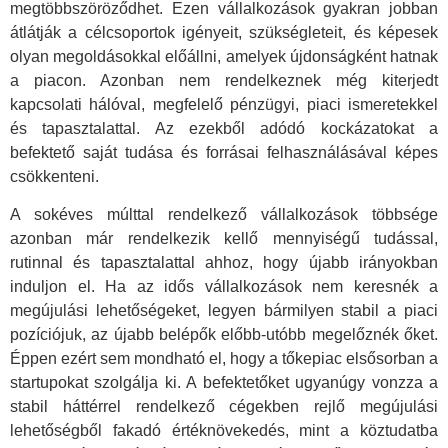
megtöbbszöröződhet. Ezen vállalkozások gyakran jobban
átlátják a célcsoportok igényeit, szükségleteit, és képesek
olyan megoldásokkal előállni, amelyek újdonságként hatnak
a piacon. Azonban nem rendelkeznek még kiterjedt
kapcsolati hálóval, megfelelő pénzügyi, piaci ismeretekkel
és tapasztalattal. Az ezekből adódó kockázatokat a
befektető saját tudása és forrásai felhasználásával képes
csökkenteni.
A sokéves múlttal rendelkező vállalkozások többsége
azonban már rendelkezik kellő mennyiségű tudással,
rutinnal és tapasztalattal ahhoz, hogy újabb irányokban
induljon el. Ha az idős vállalkozások nem keresnék a
megújulási lehetőségeket, legyen bármilyen stabil a piaci
pozíciójuk, az újabb belépők előbb-utóbb megelőznék őket.
Éppen ezért sem mondható el, hogy a tőkepiac elsősorban a
startupokat szolgálja ki. A befektetőket ugyanúgy vonzza a
stabil háttérrel rendelkező cégekben rejlő megújulási
lehetőségből fakadó értéknövekedés, mint a köztudatba