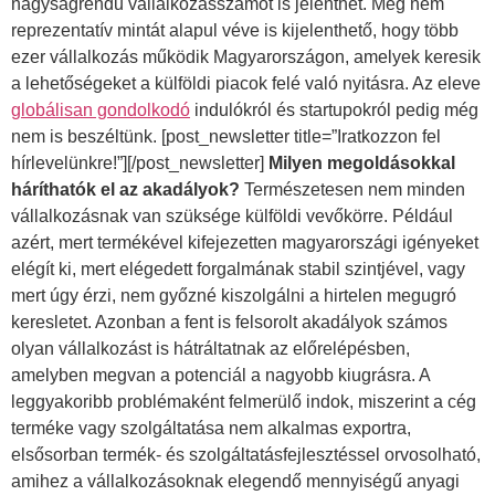
nagyságrendű vállalkozásszámot is jelenthet. Még nem
reprezentatív mintát alapul véve is kijelenthető, hogy több
ezer vállalkozás működik Magyarországon, amelyek keresik
a lehetőségeket a külföldi piacok felé való nyitásra. Az eleve
globálisan gondolkodó
indulókról és startupokról pedig még
nem is beszéltünk. [post_newsletter title=”Iratkozzon fel
hírlevelünkre!”][/post_newsletter]
Milyen megoldásokkal
háríthatók el az akadályok?
Természetesen nem minden
vállalkozásnak van szüksége külföldi vevőkörre. Például
azért, mert termékével kifejezetten magyarországi igényeket
elégít ki, mert elégedett forgalmának stabil szintjével, vagy
mert úgy érzi, nem győzné kiszolgálni a hirtelen megugró
keresletet. Azonban a fent is felsorolt akadályok számos
olyan vállalkozást is hátráltatnak az előrelépésben,
amelyben megvan a potenciál a nagyobb kiugrásra. A
leggyakoribb problémaként felmerülő indok, miszerint a cég
terméke vagy szolgáltatása nem alkalmas exportra,
elsősorban termék- és szolgáltatásfejlesztéssel orvosolható,
amihez a vállalkozásoknak elegendő mennyiségű anyagi