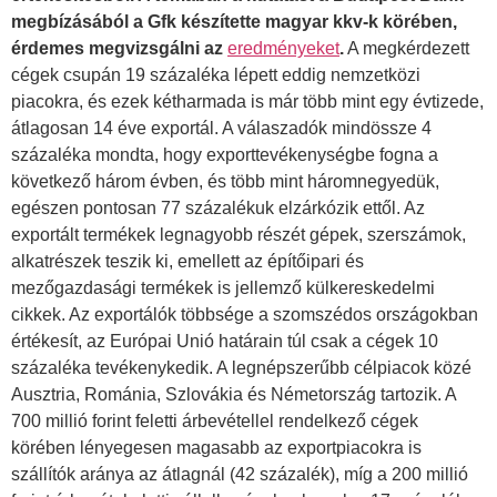
megbízásából a Gfk készítette magyar kkv-k körében,
érdemes megvizsgálni az
eredményeket
.
A megkérdezett
cégek csupán 19 százaléka lépett eddig nemzetközi
piacokra, és ezek kétharmada is már több mint egy évtizede,
átlagosan 14 éve exportál. A válaszadók mindössze 4
százaléka mondta, hogy exporttevékenységbe fogna a
következő három évben, és több mint háromnegyedük,
egészen pontosan 77 százalékuk elzárkózik ettől. Az
exportált termékek legnagyobb részét gépek, szerszámok,
alkatrészek teszik ki, emellett az építőipari és
mezőgazdasági termékek is jellemző külkereskedelmi
cikkek. Az exportálók többsége a szomszédos országokban
értékesít, az Európai Unió határain túl csak a cégek 10
százaléka tevékenykedik. A legnépszerűbb célpiacok közé
Ausztria, Románia, Szlovákia és Németország tartozik. A
700 millió forint feletti árbevétellel rendelkező cégek
körében lényegesen magasabb az exportpiacokra is
szállítók aránya az átlagnál (42 százalék), míg a 200 millió