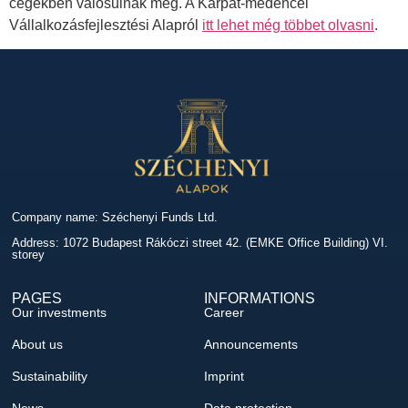
cégekben valósulnak meg. A Kárpát-medencei
Vállalkozásfejlesztési Alapról
itt lehet még többet olvasni
.
Company name: Széchenyi Funds Ltd.
Address: 1072 Budapest Rákóczi street 42. (EMKE Office Building) VI.
storey
PAGES
INFORMATIONS
Our investments
Career
About us
Announcements
Sustainability
Imprint
News
Data protection