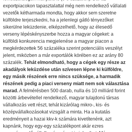
exportpiacokon tapasztalattal még nem rendelkező vállalati
vezetők kétharmada mondta, hogy akkor sem szeretne
külföldre terjeszkedni, ha a jelenlegi gátló tényezőket
sikerülne leküzdenie, elképzelhető, hogy az élesedő
verseny lépéskényszerbe hozza a magyar cégeket: a
külföldi konkurencia megjelenése a magyar piacon a
megkérdezettek 56 százaléka szerint potenciális veszélyt
jelent, miközben a már exportálók körében ez az arány 80
százalék.
Tehát elmondható, hogy a cégek egy része az
akadályok leküzdése után szívesen lépne ki külföldre,
egy másik részének erre nincs szüksége, a harmadik
részének pedig a piaci verseny miatt nem sok választása
marad.
A felmérésben 500 darab, nulla és 10 milliárd forint
közötti árbevétellel rendelkező, magyar tulajdonú társas
vállalkozás vett részt, tehát kizárólag mikro-, kis- és
középvállalkozásokat vizsgált a minta. Ha a kutatás
eredményeit a hazai kkv-k számára kivetítenénk, azt
kapnánk, hogy egy-egy százalékpont akár ezres