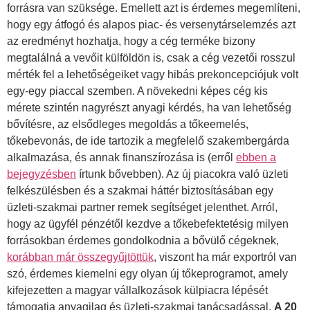
forrásra van szüksége. Emellett azt is érdemes megemlíteni,
hogy egy átfogó és alapos piac- és versenytárselemzés azt
az eredményt hozhatja, hogy a cég terméke bizony
megtalálná a vevőit külföldön is, csak a cég vezetői rosszul
mérték fel a lehetőségeiket vagy hibás prekoncepciójuk volt
egy-egy piaccal szemben. A növekedni képes cég kis
mérete szintén nagyrészt anyagi kérdés, ha van lehetőség
bővítésre, az elsődleges megoldás a tőkeemelés,
tőkebevonás, de ide tartozik a megfelelő szakembergárda
alkalmazása, és annak finanszírozása is (erről
ebben a
bejegyzésben
írtunk bővebben). Az új piacokra való üzleti
felkészülésben és a szakmai háttér biztosításában egy
üzleti-szakmai partner remek segítséget jelenthet. Arról,
hogy az ügyfél pénzétől kezdve a tőkebefektetésig milyen
forrásokban érdemes gondolkodnia a bővülő cégeknek,
korábban már összegyűjtöttük
, viszont ha már exportról van
szó, érdemes kiemelni egy olyan új tőkeprogramot, amely
kifejezetten a magyar vállalkozások külpiacra lépését
támogatja anyagilag és üzleti-szakmai tanácsadással.
A 20