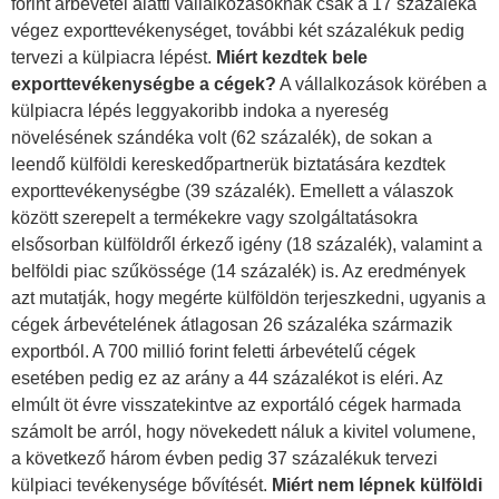
forint árbevétel alatti vállalkozásoknak csak a 17 százaléka
végez exporttevékenységet, további két százalékuk pedig
tervezi a külpiacra lépést.
Miért kezdtek bele
exporttevékenységbe a cégek?
A vállalkozások körében a
külpiacra lépés leggyakoribb indoka a nyereség
növelésének szándéka volt (62 százalék), de sokan a
leendő külföldi kereskedőpartnerük biztatására kezdtek
exporttevékenységbe (39 százalék). Emellett a válaszok
között szerepelt a termékekre vagy szolgáltatásokra
elsősorban külföldről érkező igény (18 százalék), valamint a
belföldi piac szűkössége (14 százalék) is. Az eredmények
azt mutatják, hogy megérte külföldön terjeszkedni, ugyanis a
cégek árbevételének átlagosan 26 százaléka származik
exportból. A 700 millió forint feletti árbevételű cégek
esetében pedig ez az arány a 44 százalékot is eléri. Az
elmúlt öt évre visszatekintve az exportáló cégek harmada
számolt be arról, hogy növekedett náluk a kivitel volumene,
a következő három évben pedig 37 százalékuk tervezi
külpiaci tevékenysége bővítését.
Miért nem lépnek külföldi