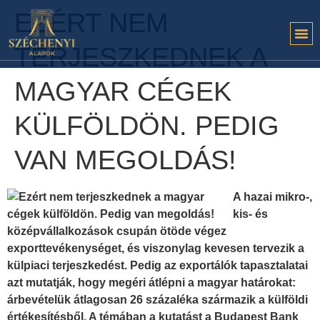
EZÉRT NEM
TERJESZKEDNEK A
MAGYAR CÉGEK
KÜLFÖLDÖN. PEDIG
VAN MEGOLDÁS!
A hazai mikro-,
kis- és
középvállalkozások csupán ötöde végez
exporttevékenységet, és viszonylag kevesen tervezik a
külpiaci terjeszkedést. Pedig az exportálók tapasztalatai
azt mutatják, hogy megéri átlépni a magyar határokat:
árbevételük átlagosan 26 százaléka származik a külföldi
értékesítésből. A témában a kutatást a Budapest Bank