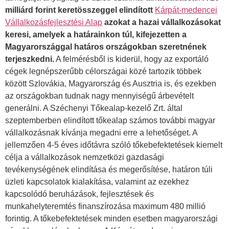
milliárd forint keretösszeggel elindított
Kárpát-medencei
Vállalkozásfejlesztési Alap
azokat a hazai vállalkozásokat
keresi, amelyek a határainkon túl, kifejezetten a
Magyarországgal határos országokban szeretnének
terjeszkedni.
A felmérésből is kiderül, hogy az exportáló
cégek legnépszerűbb célországai közé tartozik többek
között Szlovákia, Magyarország és Ausztria is, és ezekben
az országokban tudnak nagy mennyiségű árbevételt
generálni. A Széchenyi Tőkealap-kezelő Zrt. által
szeptemberben elindított tőkealap számos további magyar
vállalkozásnak kívánja megadni erre a lehetőséget. A
jellemzően 4-5 éves időtávra szóló tőkebefektetések kiemelt
célja a vállalkozások nemzetközi gazdasági
tevékenységének elindítása és megerősítése, határon túli
üzleti kapcsolatok kialakítása, valamint az ezekhez
kapcsolódó beruházások, fejlesztések és
munkahelyteremtés finanszírozása maximum 480 millió
forintig. A tőkebefektetések minden esetben magyarországi