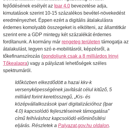
fejlődésének esélyét az
Ipar 4.0
bevezetése adja,
kimutatások szerint 10-15 százalékos bevétel-növekedést
eredményezhet. Éppen ezért a digitális átalakulásra
érdemes komolyabb összegeket is elkölteni, az államtitkár
szerint erre a GDP mintegy két százalékát érdemes
fordítanunk. A kormány már
rengeteg területen
támogatja az
átalakulást, legyen szó e-mobilitásról, képzésről, a
tőkefinanszírozás (
gondoljunk csak a 8 milliárdos Irinyi
Tőkealapra
) vagy a pályázati lehetőségek széles
spektrumáról.
Időközben elkezdődött a hazai kkv-k
versenyképességének javítását célul kitűző, 5
milliárd forint keretösszegű, „Kis- és
középvállalkozások ipari digitalizációhoz (Ipar
4.0) kapcsolódó fejlesztéseinek támogatása”
című felhíváshoz kapcsolódó előminősítési
eljárás. Részletek a
Palyazat.gov.hu oldalon
.