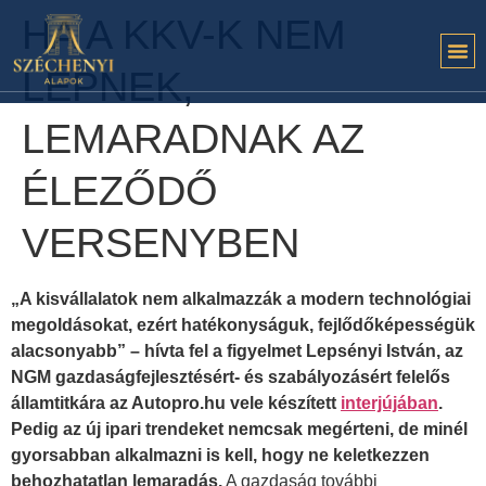
HA A KKV-K NEM
LÉPNEK,
LEMARADNAK AZ
ÉLEZŐDŐ
VERSENYBEN
„A kisvállalatok nem alkalmazzák a modern technológiai
megoldásokat, ezért hatékonyságuk, fejlődőképességük
alacsonyabb” – hívta fel a figyelmet Lepsényi István, az
NGM gazdaságfejlesztésért- és szabályozásért felelős
államtitkára az Autopro.hu vele készített
interjújában
.
Pedig az új ipari trendeket nemcsak megérteni, de minél
gyorsabban alkalmazni is kell, hogy ne keletkezzen
behozhatatlan lemaradás.
A gazdaság további