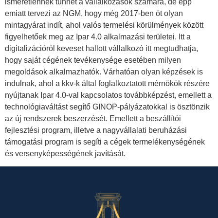
ismeretlennek tűnhet a vállalkozások számára, de épp
emiatt tervezi az NGM, hogy még 2017-ben öt olyan
mintagyárat indít, ahol valós termelési körülmények között
figyelhetőek meg az Ipar 4.0 alkalmazási területei. Itt a
digitalizációról keveset hallott vállalkozó itt megtudhatja,
hogy saját cégének tevékenysége esetében milyen
megoldások alkalmazhatók. Várhatóan olyan képzések is
indulnak, ahol a kkv-k által foglalkoztatott mérnökök részére
nyújtanak Ipar 4.0-val kapcsolatos továbbképzést, emellett a
technológiaváltást segítő GINOP-pályázatokkal is ösztönzik
az új rendszerek beszerzését. Emellett a beszállítói
fejlesztési program, illetve a nagyvállalati beruházási
támogatási program is segíti a cégek termelékenységének
és versenyképességének javítását.