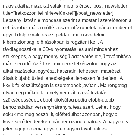
nagy adathalmazokat valaki meg is értse. [post_newsletter
title=”Iratkozzon fel hírlevelünkre!”][/post_newsletter]
Lepsényi István elmondása szerint a mostani szerelősoron a
cellás robot már a múlté, a szenzitív robotok már az emberrel
együtt dolgoznak, és ezt például munkavédelmi,
kiberbiztonsági előírásokban is rögzíteni kell. A
távdiagnosztika, a 3D-s nyomtatás, és ami mindehhez
szükséges, a nagy mennyiségű adat valós idejű továbbítása
már jelen idő. Azért kell minderre felkészülni, hogy az
alkalmazásokat egyrészt használni lehessen, másrészt
általuk újabb üzleti lehetőségeket lehessen felderíteni. A
kkv-k felkészültségén is szeretnének javítani. Ma rengeteg
olyan cég működik, amely nem látja a változtatás
szükségességét, ebből kifolyólag pedig előbb-utóbb
behozhatatlan versenyhátrányra tesz szert. Lehet, hogy
sokuk ma még beszállít, előfordulhat azonban, hogy a
következő tendereken már nem is indulhatnak. A nagyon is
jelenlegi probléma egyelőre nagyon távolinak és