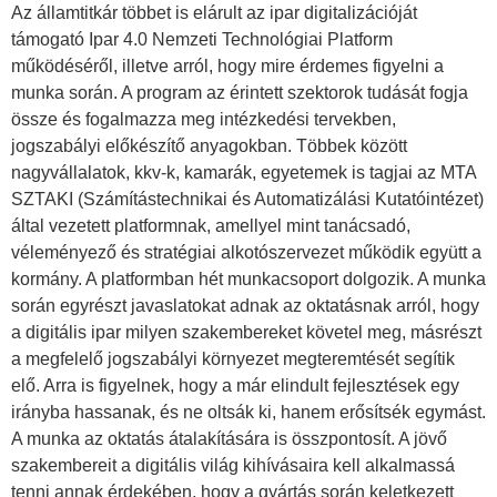
Az államtitkár többet is elárult az ipar digitalizációját
támogató Ipar 4.0 Nemzeti Technológiai Platform
működéséről, illetve arról, hogy mire érdemes figyelni a
munka során. A program az érintett szektorok tudását fogja
össze és fogalmazza meg intézkedési tervekben,
jogszabályi előkészítő anyagokban. Többek között
nagyvállalatok, kkv-k, kamarák, egyetemek is tagjai az MTA
SZTAKI (Számítástechnikai és Automatizálási Kutatóintézet)
által vezetett platformnak, amellyel mint tanácsadó,
véleményező és stratégiai alkotószervezet működik együtt a
kormány. A platformban hét munkacsoport dolgozik. A munka
során egyrészt javaslatokat adnak az oktatásnak arról, hogy
a digitális ipar milyen szakembereket követel meg, másrészt
a megfelelő jogszabályi környezet megteremtését segítik
elő. Arra is figyelnek, hogy a már elindult fejlesztések egy
irányba hassanak, és ne oltsák ki, hanem erősítsék egymást.
A munka az oktatás átalakítására is összpontosít. A jövő
szakembereit a digitális világ kihívásaira kell alkalmassá
tenni annak érdekében, hogy a gyártás során keletkezett