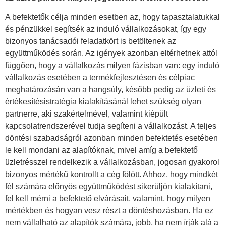
A befektetők célja minden esetben az, hogy tapasztalatukkal
és pénzükkel segítsék az induló vállalkozásokat, így egy
bizonyos tanácsadói feladatkört is betöltenek az
együttműködés során. Az igények azonban eltérhetnek attól
függően, hogy a vállalkozás milyen fázisban van: egy induló
vállalkozás esetében a termékfejlesztésen és célpiac
meghatározásán van a hangsúly, később pedig az üzleti és
értékesítésistratégia kialakításánál lehet szükség olyan
partnerre, aki szakértelmével, valamint kiépült
kapcsolatrendszerével tudja segíteni a vállalkozást. A teljes
döntési szabadságról azonban minden befektetés esetében
le kell mondani az alapítóknak, mivel amíg a befektető
üzletrésszel rendelkezik a vállalkozásban, jogosan gyakorol
bizonyos mértékű kontrollt a cég fölött. Ahhoz, hogy mindkét
fél számára előnyös együttműködést sikerüljön kialakítani,
fel kell mérni a befektető elvárásait, valamint, hogy milyen
mértékben és hogyan vesz részt a döntéshozásban. Ha ez
nem vállalható az alapítók számára, jobb, ha nem írják alá a