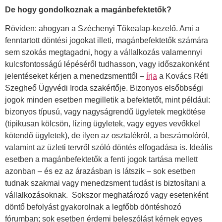
De hogy gondolkoznak a magánbefektetők?
Röviden: ahogyan a Széchenyi Tőkealap-kezelő. Ami a
fenntartott döntési jogokat illeti, magánbefektetők számára
sem szokás megtagadni, hogy a vállalkozás valamennyi
kulcsfontosságú lépéséről tudhasson, vagy időszakonként
jelentéseket kérjen a menedzsmenttől –
írja
a Kovács Réti
Szegheő Ügyvédi Iroda szakértője. Bizonyos elsőbbségi
jogok minden esetben megilletik a befektetőt, mint például:
bizonyos típusú, vagy nagyságrendű ügyletek megkötése
(tipikusan kölcsön, lízing ügyletek, vagy egyes vevőkkel
kötendő ügyletek), de ilyen az osztalékról, a beszámolóról,
valamint az üzleti tervről szóló döntés elfogadása is. Ideális
esetben a magánbefektetők a fenti jogok tartása mellett
azonban – és ez az árazásban is látszik – sok esetben
tudnak szakmai vagy menedzsment tudást is biztosítani a
vállalkozásoknak. Sokszor meghatározó vagy esetenként
döntő befolyást gyakorolnak a legfőbb döntéshozó
fórumban; sok esetben érdemi beleszólást kérnek egyes