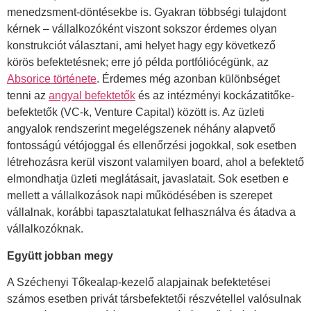
menedzsment-döntésekbe is. Gyakran többségi tulajdont
kérnek – vállalkozóként viszont sokszor érdemes olyan
konstrukciót választani, ami helyet hagy egy következő
körös befektetésnek; erre jó példa portfóliócégünk, az
Absorice története
. Érdemes még azonban különbséget
tenni az
angyal befektetők
és az intézményi kockázatitőke-
befektetők (VC-k, Venture Capital) között is. Az üzleti
angyalok rendszerint megelégszenek néhány alapvető
fontosságú vétójoggal és ellenőrzési jogokkal, sok esetben
létrehozásra kerül viszont valamilyen board, ahol a befektető
elmondhatja üzleti meglátásait, javaslatait. Sok esetben e
mellett a vállalkozások napi működésében is szerepet
vállalnak, korábbi tapasztalatukat felhasználva és átadva a
vállalkozóknak.
Együtt jobban megy
A Széchenyi Tőkealap-kezelő alapjainak befektetései
számos esetben privát társbefektetői részvétellel valósulnak