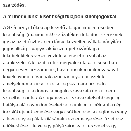
szerződést.
A mi modellünk: kisebbségi tulajdon különjogokkal
A Széchenyi Tőkealap-kezelő alapjai minden esetben
kisebbségi (maximum 49 százalékos) tulajdont szereznek,
így az üzletrészhez nem társul közvetlen vállalatirányítási
jogosultság – vagyis aktív szerepet kizárólag a
tőkebefektetés veszélyeztetése esetében vállal az
alapkezelő. A kitűzött célok megvalósulását elsősorban
negyedéves beszámolók, havi riportok monitorozásával
követi nyomon. Vannak azonban olyan helyzetek,
amelyekben a külső tőkét a cég számára biztosító
kisebbségi tulajdonos támogató szavazata nélkül nem
születhet döntés. Az úgynevezett szavazatelsőbbségi jog
hatálya alá olyan döntéseket sorolunk, mint például a cég
törzstőkéjének emelése vagy csökkentése, a cégforma vagy
a tevékenység átalakításának kezdeményezése, üzletrész
értékesítése, illetve egy pályázaton való részvétel vagy