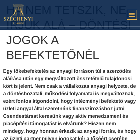
HA NEM TETSZIK, NE
ÍRJUK ALÁ – DÖNTÉSI
JOGOK A
BEFEKTETŐNÉL
Egy tőkebefektetés az anyagi forráson túl a szerződés
aláírása után egy megváltozott összetételű tulajdonosi
kört is jelent. Nem csak a vállalkozás anyagi helyzete, de
a döntéshozatali, működési folyamatai is megváltoznak,
ezért fontos átgondolni, hogy intézményi befektető vagy
üzleti angyal által szeretnénk finanszírozáshoz jutni.
Csendestársat keresünk vagy aktív menedzsment és
piacépítési támogatást is elvárunk? Hiszen nem
mindegy, hogy honnan érkezik az anyagi forrás, és hogy
az üzleti partner milyen jogokat kér a tőkéért cserébe.