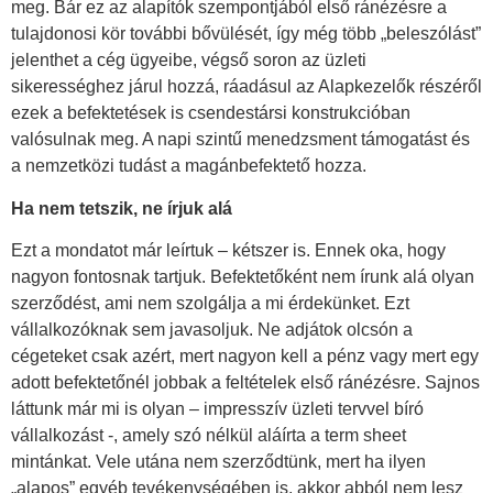
meg. Bár ez az alapítók szempontjából első ránézésre a
tulajdonosi kör további bővülését, így még több „beleszólást”
jelenthet a cég ügyeibe, végső soron az üzleti
sikerességhez járul hozzá, ráadásul az Alapkezelők részéről
ezek a befektetések is csendestársi konstrukcióban
valósulnak meg. A napi szintű menedzsment támogatást és
a nemzetközi tudást a magánbefektető hozza.
Ha nem tetszik, ne írjuk alá
Ezt a mondatot már leírtuk – kétszer is. Ennek oka, hogy
nagyon fontosnak tartjuk. Befektetőként nem írunk alá olyan
szerződést, ami nem szolgálja a mi érdekünket. Ezt
vállalkozóknak sem javasoljuk. Ne adjátok olcsón a
cégeteket csak azért, mert nagyon kell a pénz vagy mert egy
adott befektetőnél jobbak a feltételek első ránézésre. Sajnos
láttunk már mi is olyan – impresszív üzleti tervvel bíró
vállalkozást -, amely szó nélkül aláírta a term sheet
mintánkat. Vele utána nem szerződtünk, mert ha ilyen
„alapos” egyéb tevékenységében is, akkor abból nem lesz