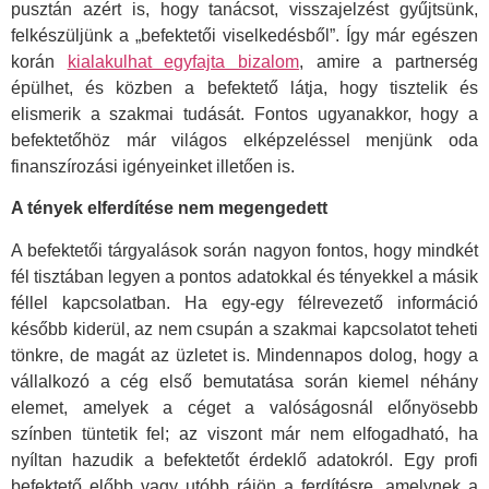
pusztán azért is, hogy tanácsot, visszajelzést gyűjtsünk,
felkészüljünk a „befektetői viselkedésből”. Így már egészen
korán
kialakulhat egyfajta bizalom
, amire a partnerség
épülhet, és közben a befektető látja, hogy tisztelik és
elismerik a szakmai tudását. Fontos ugyanakkor, hogy a
befektetőhöz már világos elképzeléssel menjünk oda
finanszírozási igényeinket illetően is.
A tények elferdítése nem megengedett
A befektetői tárgyalások során nagyon fontos, hogy mindkét
fél tisztában legyen a pontos adatokkal és tényekkel a másik
féllel kapcsolatban. Ha egy-egy félrevezető információ
később kiderül, az nem csupán a szakmai kapcsolatot teheti
tönkre, de magát az üzletet is. Mindennapos dolog, hogy a
vállalkozó a cég első bemutatása során kiemel néhány
elemet, amelyek a céget a valóságosnál előnyösebb
színben tüntetik fel; az viszont már nem elfogadható, ha
nyíltan hazudik a befektetőt érdeklő adatokról. Egy profi
befektető előbb vagy utóbb rájön a ferdítésre, amelynek a