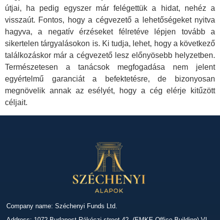
útjai, ha pedig egyszer már felégettük a hidat, nehéz a
visszaút. Fontos, hogy a cégvezető a lehetőségeket nyitva
hagyva, a negatív érzéseket félretéve lépjen tovább a
sikertelen tárgyalásokon is. Ki tudja, lehet, hogy a következő
találkozáskor már a cégvezető lesz előnyösebb helyzetben.
Természetesen a tanácsok megfogadása nem jelent
egyértelmű garanciát a befektetésre, de bizonyosan
megnövelik annak az esélyét, hogy a cég elérje kitűzött
céljait.
Company name: Széchenyi Funds Ltd.
Address: 1072 Budapest Rákóczi street 42. (EMKE Office Building) VI.