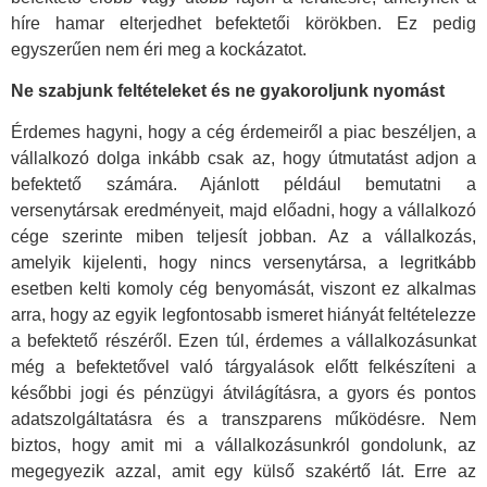
híre hamar elterjedhet befektetői körökben. Ez pedig
egyszerűen nem éri meg a kockázatot.
Ne szabjunk feltételeket és ne gyakoroljunk nyomást
Érdemes hagyni, hogy a cég érdemeiről a piac beszéljen, a
vállalkozó dolga inkább csak az, hogy útmutatást adjon a
befektető számára. Ajánlott például bemutatni a
versenytársak eredményeit, majd előadni, hogy a vállalkozó
cége szerinte miben teljesít jobban. Az a vállalkozás,
amelyik kijelenti, hogy nincs versenytársa, a legritkább
esetben kelti komoly cég benyomását, viszont ez alkalmas
arra, hogy az egyik legfontosabb ismeret hiányát feltételezze
a befektető részéről. Ezen túl, érdemes a vállalkozásunkat
még a befektetővel való tárgyalások előtt felkészíteni a
későbbi jogi és pénzügyi átvilágításra, a gyors és pontos
adatszolgáltatásra és a transzparens működésre. Nem
biztos, hogy amit mi a vállalkozásunkról gondolunk, az
megegyezik azzal, amit egy külső szakértő lát. Erre az