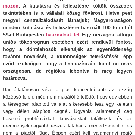
mozog
. A kutatásra és fejlesztésre költött összegek
tekintetében is a vállalati közeg fővárosi, illetve pest
megyei centralizálódását láthatjuk; Magyarországon
minden kutatásra és fejlesztésre használt 100 forintból
59-et Budapesten
használnak fel
. Egy országos, átfogó
uniós tőkeprogram esetében ezért rendkívül fontos,
hogy a döntéshozók elkerüljék az egyenlőtlenség
további növelését, a különbségek felerősítését, épp
ezért szükséges, hogy a finanszírozási keret ne csak
országosan, de régiókra lebontva is meg legyen
határozva.
Bár általánosan véve a piac koncentráltabb az ország
középső felén, még nem magától értetődő, hogy egy ebben
a térségben alapított vállalat sikeresebb lesz egy keleten
vagy délen alapított cégnél. Ugyanis valamennyi cég
hasonló problémákkal, kihívásokkal találkozik, és az
eredmények nagyobb része általában a menedzsmenttől, és
nem a piactól függ. Éppen ezért kell valamennyi régió