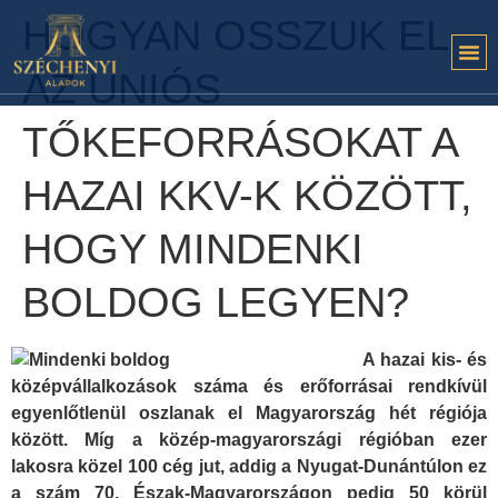
HOGYAN OSSZUK EL
AZ UNIÓS
TŐKEFORRÁSOKAT A
HAZAI KKV-K KÖZÖTT,
HOGY MINDENKI
BOLDOG LEGYEN?
A hazai kis- és
középvállalkozások száma és erőforrásai rendkívül
egyenlőtlenül oszlanak el Magyarország hét régiója
között. Míg a közép-magyarországi régióban ezer
lakosra közel 100 cég jut, addig a Nyugat-Dunántúlon ez
a szám 70, Észak-Magyarországon pedig 50 körül