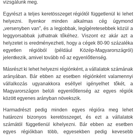
vizsgálunk meg.
Egyrészt a teljes keretösszeget régiótól függetlenül ki lehet
helyezni. Ilyenkor minden alkalmas cég úgymond
„versenyben van”, és a legjobbak, legígéretesebbek közül a
leggyorsabbak juthatnak tőkéhez. Viszont ez akár azt a
helyzetet is eredményezheti, hogy a cégek 80-90 százaléka
egyetlen régióból (például Közép-Magyarországról)
jelentkezik, amivel tovább nő az egyenlőtlenség.
Másrészt ki lehet helyezni régiónként, a vállalatok számának
arányában. Bár ebben az esetben régiónként valamennyi
vállalkozás ugyanakkora eséllyel igényelhet tőkét, a
Magyarországon belüli egyenlőtlenség az egyes régiók
között egyenes arányban növekszik.
Harmadrészt pedig minden egyes régióra meg lehet
határozni bizonyos keretösszeget, és ezt a vállalatok
számától függetlenül kihelyezni. Bár ebben az esetben
egyes régiókban több, egyesekben pedig kevesebb