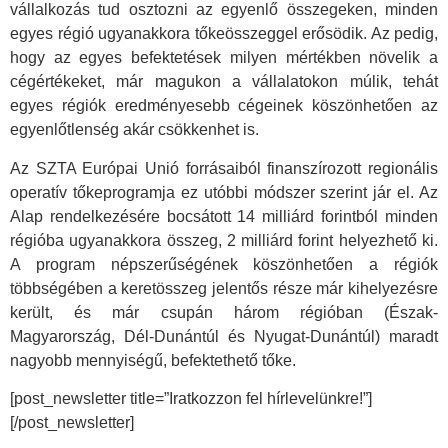
vállalkozás tud osztozni az egyenlő összegeken, minden
egyes régió ugyanakkora tőkeösszeggel erősödik. Az pedig,
hogy az egyes befektetések milyen mértékben növelik a
cégértékeket, már magukon a vállalatokon múlik, tehát
egyes régiók eredményesebb cégeinek köszönhetően az
egyenlőtlenség akár csökkenhet is.
Az SZTA Európai Unió forrásaiból finanszírozott regionális
operatív tőkeprogramja ez utóbbi módszer szerint jár el. Az
Alap rendelkezésére bocsátott 14 milliárd forintból minden
régióba ugyanakkora összeg, 2 milliárd forint helyezhető ki.
A program népszerűségének köszönhetően a régiók
többségében a keretösszeg jelentős része már kihelyezésre
került, és már csupán három régióban (Észak-
Magyarország, Dél-Dunántúl és Nyugat-Dunántúl) maradt
nagyobb mennyiségű, befektethető tőke.
[post_newsletter title=”Iratkozzon fel hírlevelünkre!”]
[/post_newsletter]