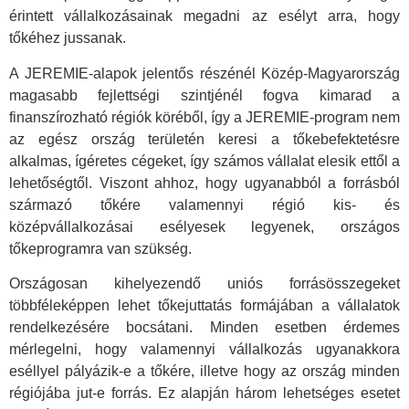
érintett vállalkozásainak megadni az esélyt arra, hogy
tőkéhez jussanak.
A JEREMIE-alapok jelentős részénél Közép-Magyarország
magasabb fejlettségi szintjénél fogva kimarad a
finanszírozható régiók köréből, így a JEREMIE-program nem
az egész ország területén keresi a tőkebefektetésre
alkalmas, ígéretes cégeket, így számos vállalat elesik ettől a
lehetőségtől. Viszont ahhoz, hogy ugyanabból a forrásból
származó tőkére valamennyi régió kis- és
középvállalkozásai esélyesek legyenek, országos
tőkeprogramra van szükség.
Országosan kihelyezendő uniós forrásösszegeket
többféleképpen lehet tőkejuttatás formájában a vállalatok
rendelkezésére bocsátani. Minden esetben érdemes
mérlegelni, hogy valamennyi vállalkozás ugyanakkora
eséllyel pályázik-e a tőkére, illetve hogy az ország minden
régiójába jut-e forrás. Ez alapján három lehetséges esetet