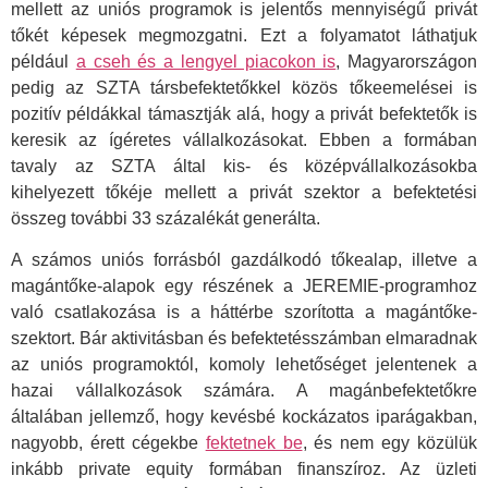
mellett az uniós programok is jelentős mennyiségű privát
tőkét képesek megmozgatni. Ezt a folyamatot láthatjuk
például
a cseh és a lengyel piacokon is
, Magyarországon
pedig az SZTA társbefektetőkkel közös tőkeemelései is
pozitív példákkal támasztják alá, hogy a privát befektetők is
keresik az ígéretes vállalkozásokat. Ebben a formában
tavaly az SZTA által kis- és középvállalkozásokba
kihelyezett tőkéje mellett a privát szektor a befektetési
összeg további 33 százalékát generálta.
A számos uniós forrásból gazdálkodó tőkealap, illetve a
magántőke-alapok egy részének a JEREMIE-programhoz
való csatlakozása is a háttérbe szorította a magántőke-
szektort. Bár aktivitásban és befektetésszámban elmaradnak
az uniós programoktól, komoly lehetőséget jelentenek a
hazai vállalkozások számára. A magánbefektetőkre
általában jellemző, hogy kevésbé kockázatos iparágakban,
nagyobb, érett cégekbe
fektetnek be
, és nem egy közülük
inkább private equity formában finanszíroz. Az üzleti