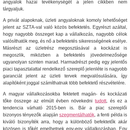
angyalok hazai tevékenységét a jelen cikkben nem
tárgyaljuk.
A privát alapoknak, üzleti angyaloknak komoly lehetőséget
jelent az SZTA-val való közös befektetés. Egyrészt azáltal,
hogy nagyobb összeget kap a vállalkozás, nagyobb célok
valósíthatók meg, és nő a befektetés sikerességének esélye.
Másrészt az üzletrész megosztásával a kockázat is
megoszlik, miközben a befektetés jövedelmezősége
ugyanolyan szinten marad. Harmadrészt pedig egy jelentős
piaci tapasztalattal rendelkező szereplő jelenléte is nagyobb
garanciát jelent az üzleti tervek megvalósulására, így
alapítóként joggal számíthatnak több befektető részvételére.
A magyar vállalkozásokba fektetett magán- és kockázati
tőke összege az elmúlt évben növekedni
tudott
, és ez a
tendencia várható 2015-ben is. Bár a piac szereplői
bizonyos tényezők alapján
szegmentálhatók
, a fenti példa is
kiváló bizonyíték arra, hogy a különböző befektetők akár
közösen is tőkét emelhetnek egy-egy vállalkozásban. Egy