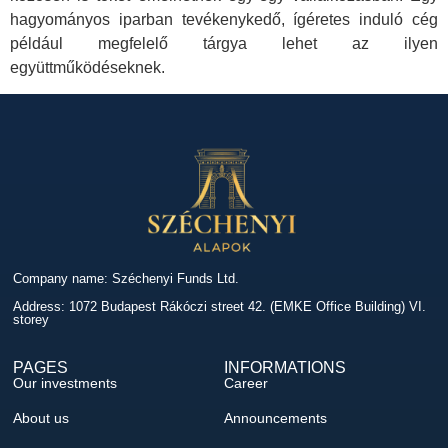
hagyományos iparban tevékenykedő, ígéretes induló cég
például megfelelő tárgya lehet az ilyen
együttműködéseknek.
Company name: Széchenyi Funds Ltd.
Address: 1072 Budapest Rákóczi street 42. (EMKE Office Building) VI.
storey
PAGES
INFORMATIONS
Our investments
Career
About us
Announcements