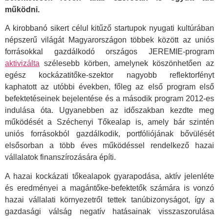
működni.
A kirobbanó sikert célul kitűző startupok nyugati kultúrában
népszerű világát Magyarországon többek között az uniós
forrásokkal gazdálkodó országos JEREMIE-program
aktivizálta
szélesebb körben, amelynek köszönhetően az
egész kockázatitőke-szektor nagyobb reflektorfényt
kaphatott az utóbbi években, főleg az első program első
befektetéseinek bejelentése és a második program 2012-es
indulása óta. Ugyanebben az időszakban kezdte meg
működését a Széchenyi Tőkealap is, amely bár szintén
uniós forrásokból gazdálkodik, portfóliójának bővülését
elsősorban a több éves működéssel rendelkező hazai
vállalatok finanszírozására építi.
A hazai kockázati tőkealapok gyarapodása, aktív jelenléte
és eredményei a magántőke-befektetők számára is vonzó
hazai vállalati környezetről tettek tanúbizonyságot, így a
gazdasági válság negatív hatásainak visszaszorulása