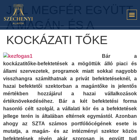
JÓL MEGFÉR EGYÜTT
A MAGÁN- ÉS A
KOCKÁZATI TŐKE
Bár a
kockázatitőke-befektetések a mögöttük álló piaci és
állami szervezetek, programok miatt sokkal nagyobb
visszhangra számíthatnak a privát befektetéseknél, a
hazai befektetői szektorban a magántőke is jelentős
mértékben hozzájárul a hazai vállalkozások
értéknövekedéséhez. Bár a két befektetési forma
hasonló célt szolgál, a vállalati kör és a befektetések
jellege terén is általában eltérnek egymástól. Azonban
ahogy az SZTA számos portfóliócégének esete is
mutatja, a magán- és az intézményi szektor közös
befektetések révén akár szorosan is együtt tud