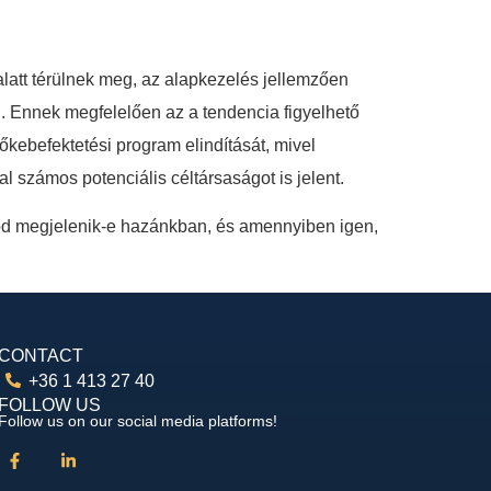
att térülnek meg, az alapkezelés jellemzően
. Ennek megfelelően az a tendencia figyelhető
kebefektetési program elindítását, mivel
számos potenciális céltársaságot is jelent.
mód megjelenik-e hazánkban, és amennyiben igen,
CONTACT
+36 1 413 27 40
FOLLOW US
Follow us on our social media platforms!