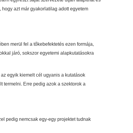
t, hogy azt már gyakorlatilag adott egyetem
ében merül fel a tőkebefektetés ezen formája,
tokkal járó, sokszor egyetemi alapkutatásokra
az egyik kiemelt cél ugyanis a kutatások
 termelni. Erre pedig azok a szektorok a
zzel pedig nemcsak egy-egy projektet tudnak