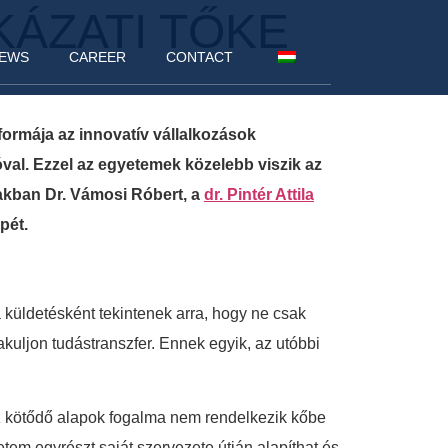
KÁZATI TŐKE
EWS
CAREER
CONTACT
rmája az innovatív vállalkozások
val. Ezzel az egyetemek közelebb viszik az
akban Dr. Vámosi Róbert, a
dr. Pintér Attila
pét.
 küldetésként tekintenek arra, hogy ne csak
kuljon tudástranszfer. Ennek egyik, az utóbbi
z kötődő alapok fogalma nem rendelkezik kőbe
tem egyrészt saját szervezete útján alapíthat és