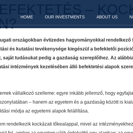
EFEKTETÉS – KOC
HOME
OUR INVESTMENTS
ABOUT US
N
N?
ugati országokban évtizedes hagyományokkal rendelkező fo
ási és kutatási tevékenysége kiegészül a befektetői pozíció
, saját tudásukat pedig a gazdaság szereplőihez.
Az alábbi
tatási intézmények kezelésében álló befektetési alapok szere
emek vállalkozó szelleme: egyre inkább jellemző, hogy egyfajta
iszonylatában – hanem az egyetem és a gazdaság között is kiala
ási módja az egyetemi alapok felállítása.
m rendelkezik kockázati tőkealappal, mivel az intézményekhe
ül fel, amikor az egyetem válik érdekeltté egy alapban: az egye