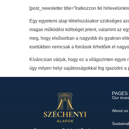
[post_newsletter title=”Iratkozzon fel hírlevelünkr
Egy egyetemi alap létrehozásakor szükséges azo
magas működési költséget jelent, valamint az eg
meg, hogy elsősorban a nagyobb és gyakran elite
esetükben nemcsak a források érhetőek el nagyob
Kíváncsian várjuk, hogy ez a világszinten egyre
úgy milyen helyi sajátosságokkal fog igazodni a 
PAGES
Our inve
About us
Sustainab