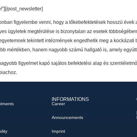
e!”][/post_newsletter]
nban figyelembe venni, hogy a tőkebefektetések hosszú évek al
yes ügyletek megtérülése is bizonytalan az esetek többségében
gyetemnek tekintett intézmények engedhetik meg a kockázati tő
b mértékben, hanem nagyobb számú hallgató is, amely egyúttal 
 nagyobb figyelmet kapó sajátos befektetési alap és szemlélet
piachoz.
INFORMATIONS
stments
Career
Announcements
ility
Imprint