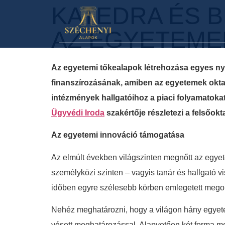
KATEDRA ÉS B
AZ EGYETEME
Az egyetemi tőkealapok létrehozása egyes ny
finanszírozásának, amiben az egyetemek oktat
intézmények hallgatóihoz a piaci folyamatokat
Ügyvédi Iroda
szakértője részletezi a felsőok
Az egyetemi innováció támogatása
Az elmúlt években világszinten megnőtt az egyet
személyközi szinten – vagyis tanár és hallgató v
időben egyre szélesebb körben emlegetett megold
Nehéz meghatározni, hogy a világon hány egyete
vésett meghatározással. Alapvetően két forma mer