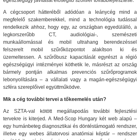
egészségügy javítását elősegítő szoftver továbbfejlesztése.
A cégcsoport hátteréből adódóan a leánycég mind a
megfelelő szakemberekkel, mind a technológia tudással
rendelkezik ahhoz, hogy egy, az országban egyedülálló, a
legkorszerűbb CT, audiológiai-, szemészeti
munkaállomással és mobil ultrahang berendezéssel
felszerelt mobil szűrőközpontot alakítson ki és
üzemeltessen. A szűrőbusz kapacitását egyrészt a régió
egészségügyi intézményei köthetik le, másrészt az ország
bármely pontján alkalmas prevenciós szűrőprogramok
lebonyolítására – a vállalati vagy a magán-egészségügyi
szféra szereplőivel együttműködve.
Mik a cég további tervei a tőkeemelés után?
Az SZTA-val kötött megállapodás további fejlesztési
tervekre is kiterjed. A Med-Scop Hungary két web alapú –
egy humánbeteg diagnosztikai és döntéstámogató rendszer,
illetve egy webes állatorvosi anatómiai képtár – rendszer