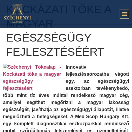
KOCKÁZATI TŐKE A
MAGYAR
EGÉSZSÉGÜGY
FEJLESZTÉSÉÉRT
Innovatív
fejlesztéssorozatba vágott
egy, az egészségügyi
szektorban tevékenykedő,
több mint tíz éves múlttal rendelkező magyar cég,
amellyel segíthet megőrizni a magyar lakosság
egészségét, javíthatja az egészségügyi állapotát, illetve
megelőzheti a betegségeket. A Med-Scop Hungary Kft.
egy komplett diagnosztikai eszközparkkal rendelkező
mobil szűrőállomás felszerelését és üzemeltetését,