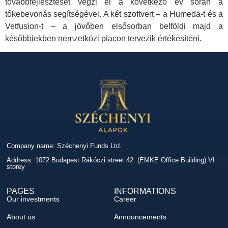
továbbfejlesztését végzi el a következő év során a
tőkebevonás segítségével. A két szoftvert – a Humeda-t és a
Vetfusion-t – a jövőben elsősorban belföldi majd a
későbbiekben nemzetközi piacon tervezik értékesíteni.
Company name: Széchenyi Funds Ltd.
Address: 1072 Budapest Rákóczi street 42. (EMKE Office Building) VI.
storey
PAGES
INFORMATIONS
Our investments
Career
About us
Announcements