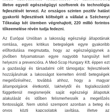
illetve egyedi egészségügyi szoftverek és technológia
fejlesztését tervezi. Az országos szinten pozitív hatást
gyakorló fejlesztések költségét a vállalat a Széchenyi
Tőkealap két ütemben végrehajtott, 220 millió forintos
tőkeemelése révén tudja fedezni.
Az Európai Unióban a lakosság egészségi állapotának
romlása, egyes kritikus betegségek egyre gyakoribb
előfordulása megmutatta, hogy az egészségügynek a
jövőben folyamatosan egyre nagyobb hangsúlyt kell
helyezni a prevencióra. A Med-Scop Hungary Kft. éppen ezt
a gazdasági és társadalmi célt támogatja: fejlesztéseik
hozzájárulnak a lakosságot kiemelten érintő betegségek
megelőzéséhez, továbbá ahhoz, hogy a magyar
állampolgárok életkortól, lakhelytől és foglalkozástól
függetlenül megismerjék saját egészségi állapotuk
alakulását és időben felismerhessék a megelőzés
fontosságát. Nem utolsó szempont azonban a beteg és
orvos közti kapcsolatok javítása, illetve az