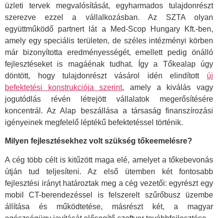
üzleti tervek megvalósítását, egyharmados tulajdonrészt
szerezve ezzel a vállalkozásban. Az SZTA olyan
együttműködő partnert lát a Med-Scop Hungary Kft.-ben,
amely egy speciális területen, de széles intézményi körben
már bizonyította eredményességét, emellett pedig önálló
fejlesztéseket is magáénak tudhat. Így a Tőkealap úgy
döntött, hogy tulajdonrészt vásárol idén elindított
új
befektetési konstrukciója szerint
, amely a kiválás vagy
jogutódlás révén létrejött vállalatok megerősítésére
koncentrál. Az Alap beszállása a társaság finanszírozási
igényeinek megfelelő léptékű befektetéssel történik.
Milyen fejlesztésekhez volt szükség tőkeemelésre?
A cég több célt is kitűzött maga elé, amelyet a tőkebevonás
útján tud teljesíteni. Az első ütemben két fontosabb
fejlesztési irányt határoztak meg a cég vezetői: egyrészt egy
mobil CT-berendezéssel is felszerelt szűrőbusz üzembe
állítása és működtetése, másrészt két, a magyar