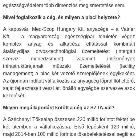
egészségvédelem több dimenziós megismertetése sem.
Mivel foglalkozik a cég, és milyen a piaci helyzete?
A kaposvári Med-Scop Hungary Kft. anyacége – a Vatner
Kft. – a magyarországi egészségipar területén végez
komplex anyag és alkatrész ellátással kombinált
átalánydíjas orvos-technológiai üzemeltetést (intergált
szerviz menedzsment), valamint intézmények
infrastruktúrájának műszaki üzemeltetését (facility
management) a piac két vezető szereplőjének egyikeként.
Az újonnan indított vállalkozás az anyagcég főprofiltól eltérő,
saját fejlesztéseit veszi át, önálló egységbe szervezve azok
kezelését.
Milyen megállapodást kötött a cég az SZTA-val?
A Széchenyi Tőkealap összesen 220 millió forintot fektet be
két ütemben a vállalkozásba. Első lépésként 120 millió,
majd 2014-ben 100 millió forintos tőkebefektetéssel segíti az