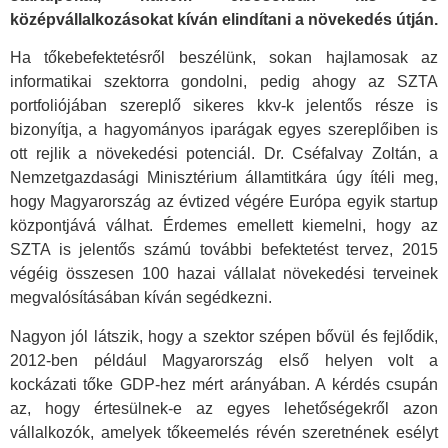
középvállalkozásokat kíván elindítani a növekedés útján.
Ha tőkebefektetésről beszélünk, sokan hajlamosak az
informatikai szektorra gondolni, pedig ahogy az SZTA
portfoliójában szereplő sikeres kkv-k jelentős része is
bizonyítja, a hagyományos iparágak egyes szereplőiben is
ott rejlik a növekedési potenciál. Dr. Cséfalvay Zoltán, a
Nemzetgazdasági Minisztérium államtitkára úgy ítéli meg,
hogy Magyarország az évtized végére Európa egyik startup
központjává válhat. Érdemes emellett kiemelni, hogy az
SZTA is jelentős számú további befektetést tervez, 2015
végéig összesen 100 hazai vállalat növekedési terveinek
megvalósításában kíván segédkezni.
Nagyon jól látszik, hogy a szektor szépen bővül és fejlődik,
2012-ben például Magyarország első helyen volt a
kockázati tőke GDP-hez mért arányában. A kérdés csupán
az, hogy értesülnek-e az egyes lehetőségekről azon
vállalkozók, amelyek tőkeemelés révén szeretnének esélyt