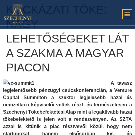
KOCKÁZATI TŐKE:
NAGY
LEHETŐSÉGEKET LÁT
A SZAKMA A MAGYAR
PIACON
A tavasz
legjelentősebb pénzügyi csúcskonferencián, a Venture
Capital Summiton a szektor legjelesebb hazai és
nemzetközi képviselői vettek részt, és természetesen a
Széchenyi Tőkebefektetési Alap mint a legaktívabb hazai
tőkebefektető is jelen volt a rendezvényen. Az SZTA
azzal is kitűnik a piac résztvevői közül, hogy nem
startupokat, hanem elsősorban kis- és