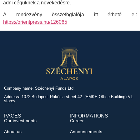
adni cégüknek a növekedésre.
A rendezvény összefoglalója itt érhető el:
https://orientpress.hu/126065
Company name: Széchenyi Funds Ltd.
Address: 1072 Budapest Rákóczi street 42. (EMKE Office Building) VI.
storey
PAGES
INFORMATIONS
Our investments
Career
About us
Announcements