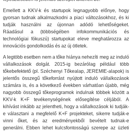
Emellett a KKV-k és startupok legnagyobb előnye, hogy
gyorsan tudnak alkalmazkodni a piaci változásokhoz, és ki
tudják használni az újonnan adódó lehetőségeket.
Ráadásul a (többségében infokommunikációs és
technológiai fókuszú) startupokat eleve meghatározza az
innovációs gondolkodás és az új ötletek.
A legtöbb esetben nem a tőke hiánya nehezíti meg az induló
vállalkozások dolgát. 2015-ig bezárólag például több
tőkebefektető (pl. Széchenyi Tőkealap, JEREMIE-alapok) is
jelentős összegű tőkeforrást nyújtott induló vállalkozások
számára is, és a következő években várhatóan újabb, még
nagyobb összegű tőkeprogramok indulnak többek között a
KKV-k K+F tevékenységének elősegítése céljából. A
kihívást inkább az jelentheti, hogy a vállalkozások ki tudják-
e választani a megfelelő K+F projekteket, sikerre tudják-e
vinni őket, és az eredményekből bevételt tudnak-e
generálni. Ebben lehet kulcsfontosságú szerepe az üzleti