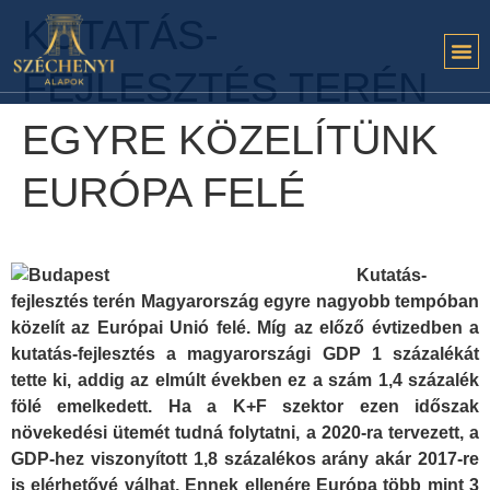
KUTATÁS-
FEJLESZTÉS TERÉN
EGYRE KÖZELÍTÜNK
EURÓPA FELÉ
Kutatás-
fejlesztés terén Magyarország egyre nagyobb tempóban
közelít az Európai Unió felé. Míg az előző évtizedben a
kutatás-fejlesztés a magyarországi GDP 1 százalékát
tette ki, addig az elmúlt években ez a szám 1,4 százalék
fölé emelkedett. Ha a K+F szektor ezen időszak
növekedési ütemét tudná folytatni, a 2020-ra tervezett, a
GDP-hez viszonyított 1,8 százalékos arány akár 2017-re
is elérhetővé válhat. Ennek ellenére Európa több mint 3