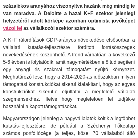
százalékos arányához viszonyítva hazánk még mindig le
van maradva. A Deloitte a hazai K+F szektor jelenlegi
helyzetéről adott körképe azonban optimista jövőképet
vázol fel
az vállalkozói szektor számára.
A K+F ráfordítások GDP-arányos növekedése elsősorban a
vállalati kutatás-fejlesztésre fordított forrásösszegek
növekedésének köszönhető. A trend várhatóan a következő
5-6 évben is folytatódik, amit nagymértékben elő tud segíteni
egy anyagi és szakmai támogatást nyújtó környezet.
Meghatározó lesz, hogy a 2014-2020-as időszakban milyen
támogatási konstrukciókat sikerül kialakítani, hogy az egyes
konstrukciókat sikerül-e eljuttatni a megfelelő vállalati
szegmensekhez, illetve hogy megfelelően fel tudják-e
használni a kapott támogatásokat.
Magyarországon jelenleg a nagyvállalatok költik a legtöbbet
kutatás-fejlesztésre, de például a Széchenyi Tőkealap
számos portfóliócége (a teljes, közel 70 vállalatból álló