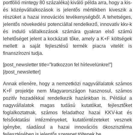
portfólió mintegy 80 százaléka) kiváló példa arra, hogy a kis-
és középvállalkozások is jelentős mértékben kiveszik a
részüket a hazai innovációs tevékenységből. A tehetséges,
jelentős növekedési potenciállal rendelkező, innovatív kkv-k
és induló vállalkozások számára gyakran első számú
lehetőséget jelent a kockázati tőke, amely a K+F költségek
mellett a saját fejlesztésű termék piacra vitelét is
finanszírozni tudja.
[post_newsletter title=”Iratkozzon fel hírlevelünkre!”]
[/post_newsletter]
Annak ellenére, hogy a nemzetközi nagyvállalatok számos
K+F projektje nem Magyarországon hasznosul, számos
pozitív hozadékkal rendelkezik hazánkban is. Például a
nagyvállalatok magas tudású kutatókat, fejlesztőket
foglalkoztatnak, számos feladathoz hazai KKV-kat és
felsőoktatási intézményeket, kutatóintézeteket vesznek
igénybe, ráadásul a hazai innovációs ökoszisztéma
fejlesztésében is jelentős szerepet töltenek be.