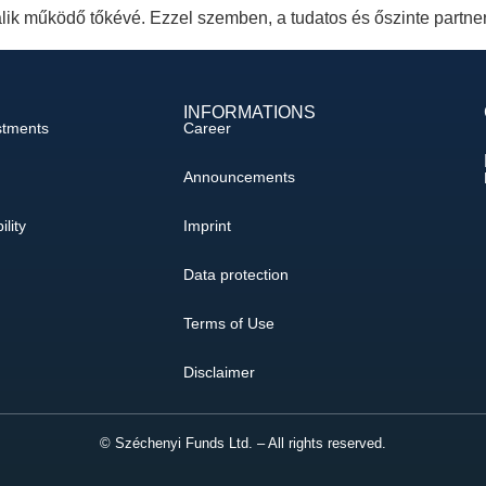
lik működő tőkévé. Ezzel szemben, a tudatos és őszinte partner
INFORMATIONS
stments
Career
Announcements
ility
Imprint
Data protection
Terms of Use
Disclaimer
© Széchenyi Funds Ltd. – All rights reserved.