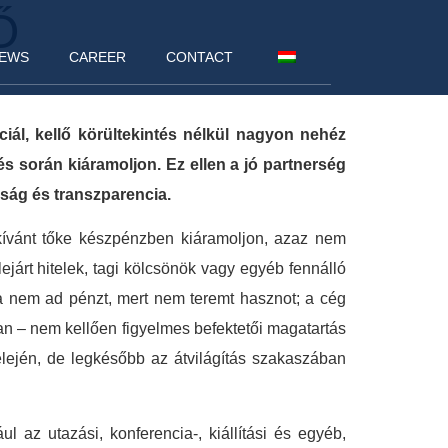
Ő
EWS
CAREER
CONTACT
ciál, kellő körültekintés nélkül nagyon nehéz
 során kiáramoljon. Ez ellen a jó partnerség
ság és transzparencia.
 kívánt tőke készpénzben kiáramoljon, azaz nem
ejárt hitelek, tagi kölcsönök vagy egyéb fennálló
kra nem ad pénzt, mert nem teremt hasznot; a cég
ban – nem kellően figyelmes befektetői magatartás
elején, de legkésőbb az átvilágítás szakaszában
l az utazási, konferencia-, kiállítási és egyéb,