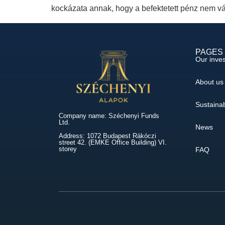
kockázata annak, hogy a befektetett pénz nem vá
PAGES
Our inve
About us
Sustainab
Company name: Széchenyi Funds
Ltd.
News
Address: 1072 Budapest Rákóczi
street 42. (EMKE Office Building) VI.
storey
FAQ