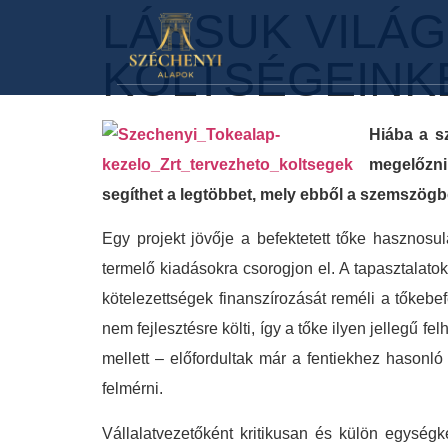
LÁSSUK VILÁ
KÖLTSÉGEINK
Hiába a sz
megelőzni
segíthet a legtöbbet, mely ebből a szemszögb
Egy projekt jövője a befektetett tőke hasznos
termelő kiadásokra csorogjon el. A tapasztalatok
kötelezettségek finanszírozását reméli a tőkebe
nem fejlesztésre költi, így a tőke ilyen jellegű
mellett – előfordultak már a fentiekhez hasonl
felmérni.
Vállalatvezetőként kritikusan és külön egységké