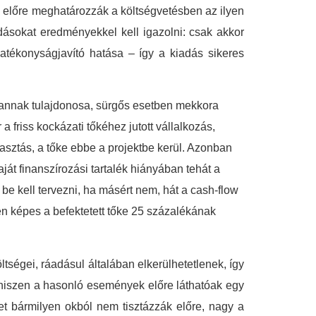
, előre meghatározzák a költségvetésben az ilyen
adásokat eredményekkel kell igazolni: csak akkor
atékonyságjavító hatása – így a kiadás sikeres
y annak tulajdonosa, sürgős esetben mekkora
 friss kockázati tőkéhez jutott vállalkozás,
álasztás, a tőke ebbe a projektbe kerül. Azonban
ját finanszírozási tartalék hiányában tehát a
 be kell tervezni, ha másért nem, hát a cash-flow
tén képes a befektetett tőke 25 százalékának
ségei, ráadásul általában elkerülhetetlenek, így
, hiszen a hasonló események előre láthatóak egy
ket bármilyen okból nem tisztázzák előre, nagy a