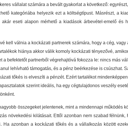
keres vállalat számára a bevált gyakorlat a következő: egyrészt
zhető kategóriába helyezik ezt a költségtípust. Másrészt, a ki
n, akár eseti alapon mérhető a kiadások árbevétel-emelő és h
űvé kell válnia a kockázati partnerek számára, hogy a cég, vag
rtalékok hiánya akkor válik komoly kockázati tényezővé, amikor a
yzet a befektetőt partnerből végrehajtóvá fokozza le: nincs más v
talanul lehívható támogatás, és a pénz beérkezése is csúszhat. Sa
kázati tőkés is elveszíti a pénzét. Ezért tartalékot mindenképpen
tapasztalatok szerint ideális, ha egy cégtulajdonos veszély ese
sönként.
n nagyobb összegeket jelentenek, mint a mindennapi működés költ
kozás növekedési kilátásait. Ettől azonban nem szabad félnünk
lni. Ha azonban a kockázati tőkés és a vállalkozás között eze