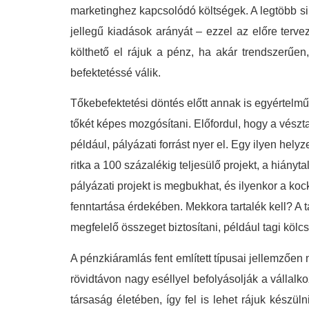
marketinghez kapcsolódó költségek. A legtöbb si
jellegű kiadások arányát – ezzel az előre terve
költhető el rájuk a pénz, ha akár trendszerűe
befektetéssé válik.
Tőkebefektetési döntés előtt annak is egyértelm
tőkét képes mozgósítani. Előfordul, hogy a vészta
például, pályázati forrást nyer el. Egy ilyen hel
ritka a 100 százalékig teljesülő projekt, a hiány
pályázati projekt is megbukhat, és ilyenkor a koc
fenntartása érdekében. Mekkora tartalék kell? A 
megfelelő összeget biztosítani, például tagi kölc
A pénzkiáramlás fent említett típusai jellemzőe
rövidtávon nagy eséllyel befolyásolják a vállal
társaság életében, így fel is lehet rájuk készü