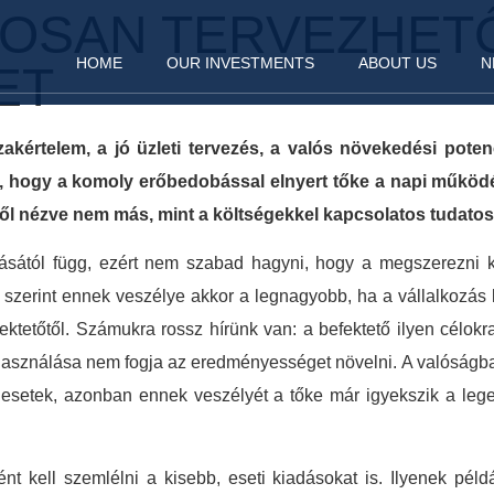
GOSAN TERVEZHET
HOME
OUR INVESTMENTS
ABOUT US
N
ET
akértelem, a jó üzleti tervezés, a valós növekedési poten
, hogy a komoly erőbedobással elnyert tőke a napi működés
ől nézve nem más, mint a költségekkel kapcsolatos tudatos
ulásától függ, ezért nem szabad hagyni, hogy a megszerezni
 szerint ennek veszélye akkor a legnagyobb, ha a vállalkozás l
fektetőtől. Számukra rossz hírünk van: a befektető ilyen célo
 felhasználása nem fogja az eredményességet növelni. A valóság
ó esetek, azonban ennek veszélyét a tőke már igyekszik a leg
nt kell szemlélni a kisebb, eseti kiadásokat is. Ilyenek példáu