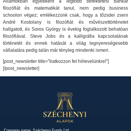
Államokban egyébként a legtöbb befektetési bankár
filozófiát és matematikát tanul, nem pedig business
schoolon végez; emlékezzünk csak, hogy a tőzsdei zseni
André Kostolany is filozófiát és művészettörténetet
hallgatott, és Soros György is évekig foglalkozott behatóan
filozófiával. Steve Jobs és a kalligráfia kapcsolatának
történetét és ennek hatását a világ legnyereségesebb
vállalatára pedig talán már tényleg mindenki ismeri.
[post_newsletter title=”Iratkozzon fel hírlevelünkre!”]
[/post_newsletter]
Company name: Széchenyi Funds Ltd.