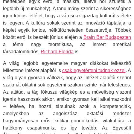
mértékben egyik évről a másikra, illetve hol születik a
legtöbb új munkahely). A tanulmány szerint a sikerességhez
igen fontos feltétel, hogy a városnak gazdag kulturális élete
is legyen. A kultúra sokak szerint az innováció táptalaja, a
képlet egyik fontos, nélkülözhetetlen összetevője. Többek
között erről is beszélt június elején a
Brain Bar Budapesten
a téma nagy teoretikusa, az ismert amerikai
társadalomtudós,
Richard Florida
is.
A világ legjobb egyetemeire magyar diákokat felkészítő
Milestone Intézet alapítói is
csak egyetérteni tudnak ezzel
. A
világ olyan gyorsan változik, hogy az intézet alapítói szerint
szakmát oktatni sok egyetemi szakon szinte már felesleges.
Az attitűd, a tág fókuszú világkép és a műveltség viszont
igenis hasznosak akkor, amikor gyorsan kell alkalmazkodni
– feltéve, ha hozzá társulnak azok a kompetenciák,
amelyekben az angolszász oktatási rendszer
hagyományosan erős: kritikai gondolkodás, vitakultúra, a
hatékony csapatmunka és így tovább. Az Egyesült