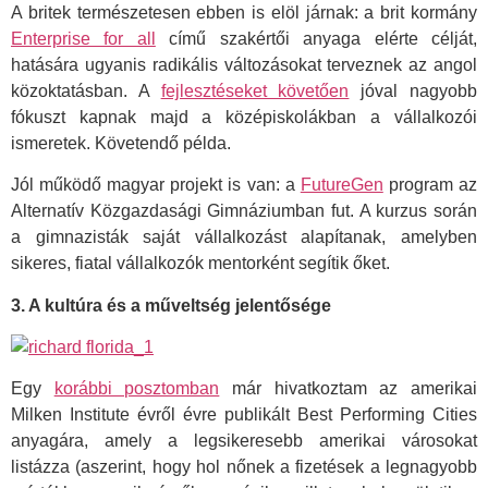
A britek természetesen ebben is elöl járnak: a brit kormány
Enterprise for all
című szakértői anyaga elérte célját,
hatására ugyanis radikális változásokat terveznek az angol
közoktatásban. A
fejlesztéseket követően
jóval nagyobb
fókuszt kapnak majd a középiskolákban a vállalkozói
ismeretek. Követendő példa.
Jól működő magyar projekt is van: a
FutureGen
program az
Alternatív Közgazdasági Gimnáziumban fut. A kurzus során
a gimnazisták saját vállalkozást alapítanak, amelyben
sikeres, fiatal vállalkozók mentorként segítik őket.
3. A kultúra és a műveltség jelentősége
Egy
korábbi posztomban
már hivatkoztam az amerikai
Milken Institute évről évre publikált Best Performing Cities
anyagára, amely a legsikeresebb amerikai városokat
listázza (aszerint, hogy hol nőnek a fizetések a legnagyobb