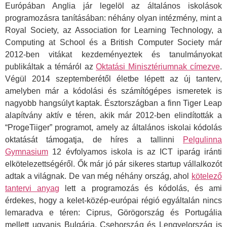
Európában Anglia jár legelöl az általános iskolások
programozásra tanításában: néhány olyan intézmény, mint a
Royal Society, az Association for Learning Technology, a
Computing at School és a British Computer Society már
2012-ben vitákat kezdeményeztek és tanulmányokat
publikáltak a témáról az
Oktatási Minisztériumnak címezve
.
Végül 2014 szeptemberétől életbe lépett az új tanterv,
amelyben már a kódolási és számítógépes ismeretek is
nagyobb hangsúlyt kaptak. Észtországban a finn Tiger Leap
alapítvány aktív e téren, akik már 2012-ben elindították a
“ProgeTiiger” programot, amely az általános iskolai kódolás
oktatását támogatja, de híres a tallinni
Pelgulinna
Gymnasium
12 évfolyamos iskola is az ICT iparág iránti
elkötelezettségéről. Ők már jó pár sikeres startup vállalkozót
adtak a világnak. De van még néhány ország, ahol
kötelező
tantervi anyag
lett a programozás és kódolás, és ami
érdekes, hogy a kelet-közép-európai régió egyáltalán nincs
lemaradva e téren: Ciprus, Görögország és Portugália
mellett ugyanis Bulgária, Csehország és Lengyelország is