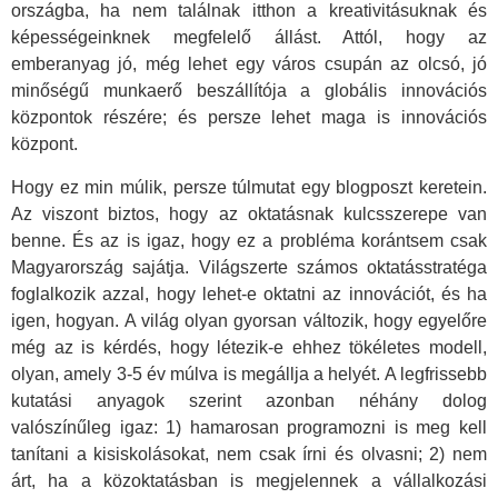
országba, ha nem találnak itthon a kreativitásuknak és
képességeinknek megfelelő állást. Attól, hogy az
emberanyag jó, még lehet egy város csupán az olcsó, jó
minőségű munkaerő beszállítója a globális innovációs
központok részére; és persze lehet maga is innovációs
központ.
Hogy ez min múlik, persze túlmutat egy blogposzt keretein.
Az viszont biztos, hogy az oktatásnak kulcsszerepe van
benne. És az is igaz, hogy ez a probléma korántsem csak
Magyarország sajátja. Világszerte számos oktatásstratéga
foglalkozik azzal, hogy lehet-e oktatni az innovációt, és ha
igen, hogyan. A világ olyan gyorsan változik, hogy egyelőre
még az is kérdés, hogy létezik-e ehhez tökéletes modell,
olyan, amely 3-5 év múlva is megállja a helyét. A legfrissebb
kutatási anyagok szerint azonban néhány dolog
valószínűleg igaz: 1) hamarosan programozni is meg kell
tanítani a kisiskolásokat, nem csak írni és olvasni; 2) nem
árt, ha a közoktatásban is megjelennek a vállalkozási