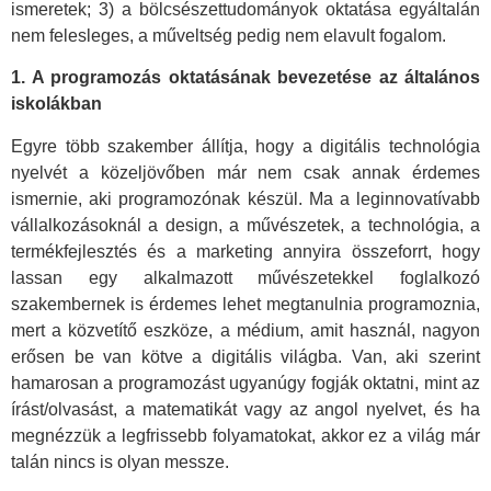
ismeretek; 3) a bölcsészettudományok oktatása egyáltalán
nem felesleges, a műveltség pedig nem elavult fogalom.
1. A programozás oktatásának bevezetése az általános
iskolákban
Egyre több szakember állítja, hogy a digitális technológia
nyelvét a közeljövőben már nem csak annak érdemes
ismernie, aki programozónak készül. Ma a leginnovatívabb
vállalkozásoknál a design, a művészetek, a technológia, a
termékfejlesztés és a marketing annyira összeforrt, hogy
lassan egy alkalmazott művészetekkel foglalkozó
szakembernek is érdemes lehet megtanulnia programoznia,
mert a közvetítő eszköze, a médium, amit használ, nagyon
erősen be van kötve a digitális világba. Van, aki szerint
hamarosan a programozást ugyanúgy fogják oktatni, mint az
írást/olvasást, a matematikát vagy az angol nyelvet, és ha
megnézzük a legfrissebb folyamatokat, akkor ez a világ már
talán nincs is olyan messze.