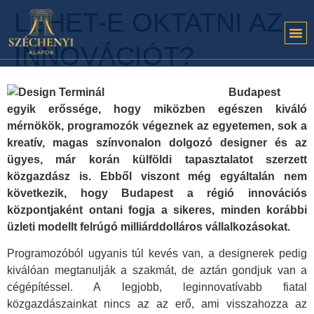
LEHET-E OKTATNI AZ
INNOVÁCIÓT?
Budapest
egyik erőssége, hogy miközben egészen kiváló
mérnökök, programozók végeznek az egyetemen, sok a
kreatív, magas színvonalon dolgozó designer és az
ügyes, már korán külföldi tapasztalatot szerzett
közgazdász is. Ebből viszont még egyáltalán nem
következik, hogy Budapest a régió innovációs
központjaként ontani fogja a sikeres, minden korábbi
üzleti modellt felrúgó milliárddolláros vállalkozásokat.
Programozóból ugyanis túl kevés van, a designerek pedig
kiválóan megtanulják a szakmát, de aztán gondjuk van a
cégépítéssel. A legjobb, leginnovatívabb fiatal
közgazdászainkat nincs az az erő, ami visszahozza az