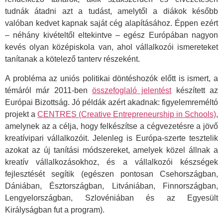
tudnák átadni azt a tudást, amelytől a diákok később
valóban kedvet kapnak saját cég alapításához. Éppen ezért
– néhány kivételtől eltekintve – egész Európában nagyon
kevés olyan középiskola van, ahol vállalkozói ismereteket
tanítanak a kötelező tanterv részeként.
A probléma az uniós politikai döntéshozók előtt is ismert, a
témáról már 2011-ben
összefoglaló jelentést
készített az
Európai Bizottság. Jó példák azért akadnak: figyelemreméltó
projekt a
CENTRES (Creative Entrepreneurship in Schools)
,
amelynek az a célja, hogy felkészítse a cégvezetésre a jövő
kreatívipari vállalkozóit. Jelenleg is Európa-szerte tesztelik
azokat az új tanítási módszereket, amelyek közel állnak a
kreatív vállalkozásokhoz, és a vállalkozói készségek
fejlesztését segítik (egészen pontosan Csehországban,
Dániában, Észtországban, Litvániában, Finnországban,
Lengyelországban, Szlovéniában és az Egyesült
Királyságban fut a program).