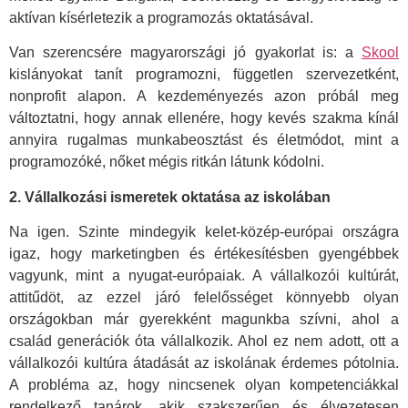
aktívan kísérletezik a programozás oktatásával.
Van szerencsére magyarországi jó gyakorlat is: a
Skool
kislányokat tanít programozni, független szervezetként,
nonprofit alapon. A kezdeményezés azon próbál meg
változtatni, hogy annak ellenére, hogy kevés szakma kínál
annyira rugalmas munkabeosztást és életmódot, mint a
programozóké, nőket mégis ritkán látunk kódolni.
2. Vállalkozási ismeretek oktatása az iskolában
Na igen. Szinte mindegyik kelet-közép-európai országra
igaz, hogy marketingben és értékesítésben gyengébbek
vagyunk, mint a nyugat-európaiak. A vállalkozói kultúrát,
attitűdöt, az ezzel járó felelősséget könnyebb olyan
országokban már gyerekként magunkba szívni, ahol a
család generációk óta vállalkozik. Ahol ez nem adott, ott a
vállalkozói kultúra átadását az iskolának érdemes pótolnia.
A probléma az, hogy nincsenek olyan kompetenciákkal
rendelkező tanárok, akik szakszerűen és élvezetesen