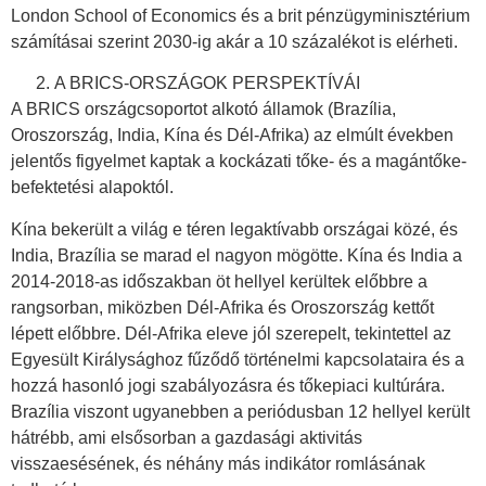
London School of Economics és a brit pénzügyminisztérium
számításai szerint 2030-ig akár a 10 százalékot is elérheti.
A BRICS-ORSZÁGOK PERSPEKTÍVÁI
A BRICS országcsoportot alkotó államok (Brazília,
Oroszország, India, Kína és Dél-Afrika) az elmúlt években
jelentős figyelmet kaptak a kockázati tőke- és a magántőke-
befektetési alapoktól.
Kína bekerült a világ e téren legaktívabb országai közé, és
India, Brazília se marad el nagyon mögötte. Kína és India a
2014-2018-as időszakban öt hellyel kerültek előbbre a
rangsorban, miközben Dél-Afrika és Oroszország kettőt
lépett előbbre. Dél-Afrika eleve jól szerepelt, tekintettel az
Egyesült Királysághoz fűződő történelmi kapcsolataira és a
hozzá hasonló jogi szabályozásra és tőkepiaci kultúrára.
Brazília viszont ugyanebben a periódusban 12 hellyel került
hátrébb, ami elsősorban a gazdasági aktivitás
visszaesésének, és néhány más indikátor romlásának