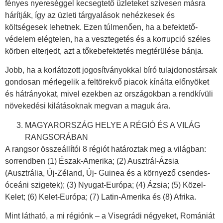
fényes nyereséggel kecsegtető üzleteket szívesen másra
hárítják, így az üzleti tárgyalások nehézkesek és
költségesek lehetnek. Ezen túlmenően, ha a befektető-
védelem elégtelen, ha a vesztegetés és a korrupció széles
körben elterjedt, azt a tőkebefektetés megtérülése bánja.
Jobb, ha a korlátozott jogosítványokkal bíró tulajdonostársak
gondosan mérlegelik a feltörekvő piacok kínálta előnyöket
és hátrányokat, mivel ezekben az országokban a rendkívüli
növekedési kilátásoknak megvan a maguk ára.
MAGYARORSZÁG HELYE A RÉGIÓ ÉS A VILÁG
RANGSORÁBAN
A rangsor összeállítói 8 régiót határoztak meg a világban:
sorrendben (1) Észak-Amerika; (2) Ausztrál-Ázsia
(Ausztrália, Új-Zéland, Új- Guinea és a környező csendes-
óceáni szigetek); (3) Nyugat-Európa; (4) Ázsia; (5) Közel-
Kelet; (6) Kelet-Európa; (7) Latin-Amerika és (8) Afrika.
Mint látható, a mi régiónk ‒ a Visegrádi négyeket, Romániát