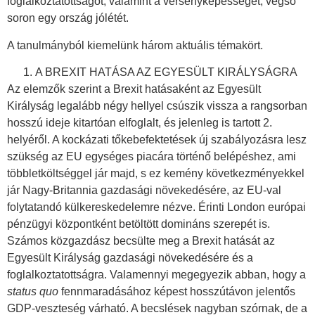
foglalkoztatottságot, valamint a versenyképességet, végső
soron egy ország jólétét.
A tanulmányból kiemelünk három aktuális témakört.
A BREXIT HATÁSA AZ EGYESÜLT KIRÁLYSÁGRA
Az elemzők szerint a Brexit hatásaként az Egyesült
Királyság legalább négy hellyel csúszik vissza a rangsorban
hosszú ideje kitartóan elfoglalt, és jelenleg is tartott 2.
helyéről. A kockázati tőkebefektetések új szabályozásra lesz
szükség az EU egységes piacára történő belépéshez, ami
többletköltséggel jár majd, s ez kemény következményekkel
jár Nagy-Britannia gazdasági növekedésére, az EU-val
folytatandó külkereskedelemre nézve. Érinti London európai
pénzügyi központként betöltött domináns szerepét is.
Számos közgazdász becsülte meg a Brexit hatását az
Egyesült Királyság gazdasági növekedésére és a
foglalkoztatottságra. Valamennyi megegyezik abban, hogy a
status quo
fennmaradásához képest hosszútávon jelentős
GDP-veszteség várható. A becslések nagyban szórnak, de a