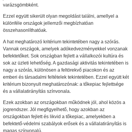
varázsgömbként.
Ezzel együtt sikerült olyan megoldást találni, amellyel a
különféle országok jellemzői megbízhatóan
összehasonlíthatóak.
A hat meghatározó kritérium tekintetében nagy a szórás.
Vannak országok, amelyek adókedvezményekkel vonzanak
befektetőket. Sok országban fejlett a vállalkozói kultúra és
sok az üzleti lehetőség. A gazdasági aktivitás tekintetében is
nagy a szórás, különösen a feltörekvő piacokon és az
emberi és társadalmi feltételek tekintetében. Ezzel együtt két
kritérium bizonyult meghatározónak: a tőkepiac fejlettsége
és a vállalatirányítás színvonala.
Ezek azokban az országokban működnek jól, ahol közös a
jogrendszer. Jól megfigyelhető, hogy azokban az
országokban fejlett és likvid a tőkepiac, amelyekben a
befektető-védelmi szabályok erősek és a vállalatirányítás is
magas színvonalú.