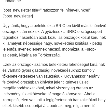
tudható be.
[post_newsletter title=”Iratkozzon fel hírlevelünkre!”]
[/post_newsletter]
Úgy tűnik, hogy a befektetők a BRIC-en kívül más feltörekvő
országok után néztek. A győztesek a BRIC-országcsoport
tagjaihoz hasonlóan azok közül az országok közül kerülnek
ki, amelyek népessége nagy, növekedési kilátásaik pedig
jelentős. Ilyenek lehetnek Mexikó, Indonézia, a Fülöp-
szigetek, Nigéria és Törökország.
Ezek az országok számos befektetési lehetőséget kínálnak
és várható gyors gazdasági növekedésükhöz komoly
tőkebefektetésekre van szükségük. Ugyanakkor néhány
feltörekvő országban kihívást jelent igényes üzleti
megállapodásokat kötni, mivel viszonylag éretlen az
intézményi üzletkötéseket támogató környezet. Ahol a
korrupció jelen van, ott a legígéretesebb tranzakciókról helyi
elitek kisebb csoportjai állapodnak meg, míg a nem túl