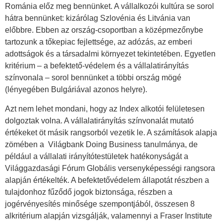
Románia előz meg bennünket. A vállalkozói kultúra se sorol
hátra bennünket: kizárólag Szlovénia és Litvánia van
előbbre. Ebben az ország-csoportban a középmezőnybe
tartozunk a tőkepiac fejlettsége, az adózás, az emberi
adottságok és a társadalmi környezet tekintetében. Egyetlen
kritérium ‒ a befektető-védelem és a vállalatirányítás
színvonala ‒ sorol bennünket a többi ország mögé
(lényegében Bulgáriával azonos helyre).
Azt nem lehet mondani, hogy az Index alkotói felületesen
dolgoztak volna. A vállalatirányítás színvonalát mutató
értékeket öt másik rangsorból vezetik le. A számítások alapja
zömében a Világbank Doing Business tanulmánya, de
például a vállalati irányítótestületek hatékonyságát a
Világgazdasági Fórum Globális versenyképességi rangsora
alapján értékelték. A befektetővédelem állapotát részben a
tulajdonhoz fűződő jogok biztonsága, részben a
jogérvényesítés minősége szempontjából, összesen 8
alkritérium alapján vizsgálják, valamennyi a Fraser Institute