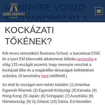
MENNYIRE VONZÓ
MAGYARORSZÁG A
KOCKÁZATI
TŐKÉNEK?
Két neves nemzetközi Business School, a barcelonai EISE
és a lyoni EM kilencedik alkalommal állította
rangsorba
a
világ 125 országát aszerint, hogy mennyire vonzóak a
kockázati tőke és a magántőke-társaságok befektetései
számára. (A tanulmány
here
letölthető.)
Az első tíz országot nem nehéz kitalálni: (1) Amerikai
Egyesült Államok; (2) Egyesült Királyság; (3) Kanada; (4)
Hong Kong; (5) Japán; (6) Szingapúr; (7) Ausztrália; (8)
Németország; (9) Új-Zéland; (10) Dánia. Ezt követően