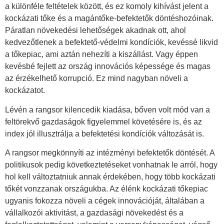
a különféle feltételek között, és ez komoly kihívást jelent a
kockázati tőke és a magántőke-befektetők döntéshozóinak.
Páratlan növekedési lehetőségek akadnak ott, ahol
kedvezőtlenek a befektető-védelmi kondíciók, kevéssé likvid
a tőkepiac, ami aztán nehezíti a kiszállást. Vagy éppen
kevésbé fejlett az ország innovációs képessége és magas
az érzékelhető korrupció. Ez mind nagyban növeli a
kockázatot.
Lévén a rangsor kilencedik kiadása, bőven volt mód van a
feltörekvő gazdaságok figyelemmel követésére is, és az
index jól illusztrálja a befektetési kondíciók változását is.
A rangsor megkönnyíti az intézményi befektetők döntését. A
politikusok pedig következtetéseket vonhatnak le arról, hogy
hol kell változtatniuk annak érdekében, hogy több kockázati
tőkét vonzzanak országukba. Az élénk kockázati tőkepiac
ugyanis fokozza növeli a cégek innovációját, általában a
vállalkozói aktivitást, a gazdasági növekedést és a