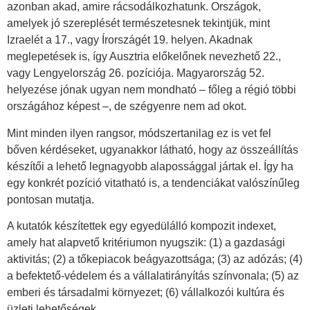
azonban akad, amire rácsodálkozhatunk. Országok,
amelyek jó szereplését természetesnek tekintjük, mint
Izraelét a 17., vagy Írországét 19. helyen. Akadnak
meglepetések is, így Ausztria előkelőnek nevezhető 22.,
vagy Lengyelország 26. pozíciója. Magyarország 52.
helyezése jónak ugyan nem mondható – főleg a régió többi
országához képest –, de szégyenre nem ad okot.
Mint minden ilyen rangsor, módszertanilag ez is vet fel
bőven kérdéseket, ugyanakkor látható, hogy az összeállítás
készítői a lehető legnagyobb alapossággal jártak el. Így ha
egy konkrét pozíció vitatható is, a tendenciákat valószínűleg
pontosan mutatja.
A kutatók készítettek egy egyedülálló kompozit indexet,
amely hat alapvető kritériumon nyugszik: (1) a gazdasági
aktivitás; (2) a tőkepiacok beágyazottsága; (3) az adózás; (4)
a befektető-védelem és a vállalatirányítás színvonala; (5) az
emberi és társadalmi környezet; (6) vállalkozói kultúra és
üzleti lehetőségek.