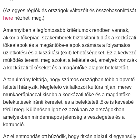
(Az egyes régiók és országok változóit és összehasonlítását
here
nézheti meg.)
Amennyiben a legfontosabb kritériumok rendben vannak,
akkor a tőkepiaci szakemberek biztosítani tudják a kockázati
tőkealapok és a magántőke-alapok számára a folyamatos
üzletkötési és a kiszállási (exit) lehetőségeket. Ez a kedvező
működés teremti meg azokat a feltételeket, amelyek vonzzák
a kockázati tőkéseket és a magántőke-alapok befektetőit.
A tanulmány feltárja, hogy számos országban több alapvető
feltétel hiányzik. Megfelelő vállalkozói kultúra híján, merev
munkaerőpiaccal kisebb a kockázati tőke és a magántőke-
befektetések iránti kereslet, és a befektetett tőke is kevésbé
térül meg. Különösen igaz ez azokban az országokban,
amelyekben mindennapos jelenség a vesztegetés és a
korrupció.
Az ellentmondás ott húzódik, hogy ritkán alakul ki egyensúly