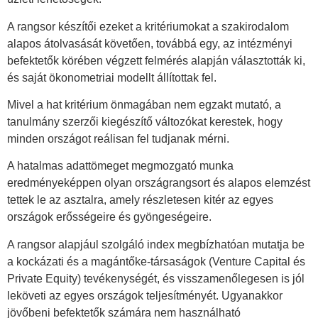
A rangsor készítői ezeket a kritériumokat a szakirodalom
alapos átolvasását követően, továbbá egy, az intézményi
befektetők körében végzett felmérés alapján választották ki,
és saját ökonometriai modellt állítottak fel.
Mivel a hat kritérium önmagában nem egzakt mutató, a
tanulmány szerzői kiegészítő változókat kerestek, hogy
minden országot reálisan fel tudjanak mérni.
A hatalmas adattömeget megmozgató munka
eredményeképpen olyan országrangsort és alapos elemzést
tettek le az asztalra, amely részletesen kitér az egyes
országok erősségeire és gyöngeségeire.
A rangsor alapjául szolgáló index megbízhatóan mutatja be
a kockázati és a magántőke-társaságok (Venture Capital és
Private Equity) tevékenységét, és visszamenőlegesen is jól
leköveti az egyes országok teljesítményét. Ugyanakkor
jövőbeni befektetők számára nem használható