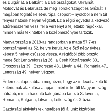
és Bulgáriát, a Balkánt, a Balti országokat, Ukrajnát,
Moldovát és Belaruszt, de még Törökországot és Grúziát is
magában foglaló kelet-európai csoport ‒ nyolcból a nem túl
fényes hatodik helyen végzett. Ez a régió egyedül a kedvező
adórendszerrel veszi fel a versenyt a fejlettebb régiókkal,
minden más tekintetben a középmezőnybe tartozik.
Magyarország a 2018-as rangsorban a maga 57,7-es
pontszámával az 52. helyre került. Az előző négy évhez
képest 5 helyet csúszott vissza. A régióból több ország
megelőzi: Lengyelország 26., a Cseh Köztársaság 33.,
Oroszország 39., Észtország 43., Litvánia 44., Románia 47.,
Lettország 49. helyen végzett.
Érdemes alaposabban megnézni, hogy az indexet alkotó fő
kritériumok alakulása alapján, miért is került Magyarország
hátrább, mint a hasonló kategóriába tartozó Szlovénia,
Románia, Bulgária, Litvánia, Lettország és Grúzia.
Gazdasági aktivitás tekintetében jól állunk: kizárólag