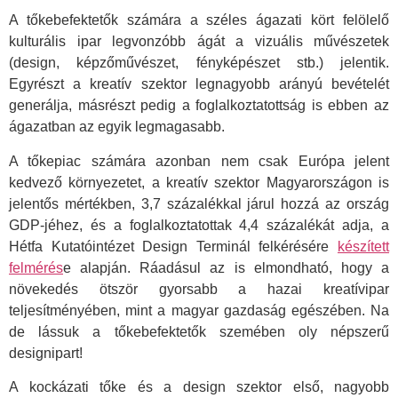
A tőkebefektetők számára a széles ágazati kört felölelő
kulturális ipar legvonzóbb ágát a vizuális művészetek
(design, képzőművészet, fényképészet stb.) jelentik.
Egyrészt a kreatív szektor legnagyobb arányú bevételét
generálja, másrészt pedig a foglalkoztatottság is ebben az
ágazatban az egyik legmagasabb.
A tőkepiac számára azonban nem csak Európa jelent
kedvező környezetet, a kreatív szektor Magyarországon is
jelentős mértékben, 3,7 százalékkal járul hozzá az ország
GDP-jéhez, és a foglalkoztatottak 4,4 százalékát adja, a
Hétfa Kutatóintézet Design Terminál felkérésére
készített
felmérés
e alapján. Ráadásul az is elmondható, hogy a
növekedés ötször gyorsabb a hazai kreatívipar
teljesítményében, mint a magyar gazdaság egészében. Na
de lássuk a tőkebefektetők szemében oly népszerű
designipart!
A kockázati tőke és a design szektor első, nagyobb