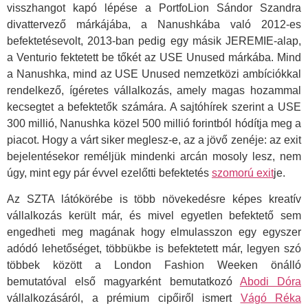
visszhangot kapó lépése a PortfoLion Sándor Szandra
divattervező márkájába, a Nanushkába való 2012-es
befektetésevolt, 2013-ban pedig egy másik JEREMIE-alap,
a Venturio fektetett be tőkét az USE Unused márkába. Mind
a Nanushka, mind az USE Unused nemzetközi ambíciókkal
rendelkező, ígéretes vállalkozás, amely magas hozammal
kecsegtet a befektetők számára. A sajtóhírek szerint a USE
300 millió, Nanushka közel 500 millió forintból hódítja meg a
piacot. Hogy a várt siker meglesz-e, az a jövő zenéje: az exit
bejelentésekor reméljük mindenki arcán mosoly lesz, nem
úgy, mint egy pár évvel ezelőtti befektetés
szomorú exit
je.
Az SZTA látókörébe is több növekedésre képes kreatív
vállalkozás került már, és mivel egyetlen befektető sem
engedheti meg magának hogy elmulasszon egy egyszer
adódó lehetőséget, többükbe is befektetett már, legyen szó
többek között a London Fashion Weeken önálló
bemutatóval első magyarként bemutatkozó
Abodi Dóra
vállalkozásáról, a prémium cipőiről ismert
Vágó Réka