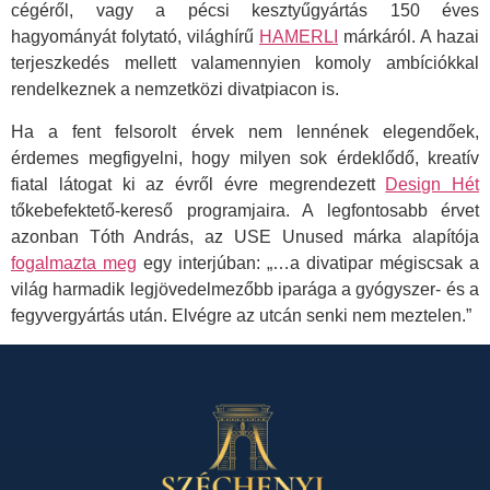
cégéről, vagy a pécsi kesztyűgyártás 150 éves
hagyományát folytató, világhírű
HAMERLI
márkáról. A hazai
terjeszkedés mellett valamennyien komoly ambíciókkal
rendelkeznek a nemzetközi divatpiacon is.
Ha a fent felsorolt érvek nem lennének elegendőek,
érdemes megfigyelni, hogy milyen sok érdeklődő, kreatív
fiatal látogat ki az évről évre megrendezett
Design Hét
tőkebefektető-kereső programjaira. A legfontosabb érvet
azonban Tóth András, az USE Unused márka alapítója
fogalmazta meg
egy interjúban: „…a divatipar mégiscsak a
világ harmadik legjövedelmezőbb iparága a gyógyszer- és a
fegyvergyártás után. Elvégre az utcán senki nem meztelen.”