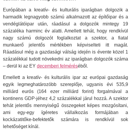
Európában a kreatív- és kulturális iparágban dolgozik a
harmadik legnagyobb számú alkalmazott az építőipar és a
vendéglátóipar után, ráadásul a dolgozók mintegy 19
százaléka harminc év alatti. Amellett tehát, hogy rendkívül
nagy számú dolgozót foglalkoztat a szektor, a fiatal
munkaerő jelentős mértékben képviselteti itt magát.
Ráadásul még a gazdasági válság idején is évente közel 1
százalékkal tudott növekedni az iparágban dolgozók száma
– derül ki az EY
decemberi felmérés
éből.
Emellett a kreatív- és kulturális ipar az európai gazdaság
egyik legmeghatározóbb szereplője, ugyanis évi 535,9
milliárd eurós (164 ezer milliárd forint) forgalmával a
kontinens GDP-jéhez 4,2 százalékkal járul hozzá. A szektor
tehát jelentős mennyiségű összegeket képes mozgósítani,
ami egy-egy ígéretes vállalkozás formájában a
kockázatitőke-befektetők számára is rendkívül sok
lehetőséget kínál.