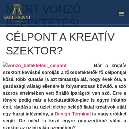
MIÉRT VONZÓ
BEFEKTETÉSI
CÉLPONT A KREATÍV
SZEKTOR?
Bár a kreatív
szektort kevésbé sorolják a tőkebefektetők fő célpontjai
közé, több kutatás is azt támasztja alá, hogy évek óta, a
gazdasági válság ellenére is folyamatosan bővülő, a szó
szoros értelmében vett önálló iparágról van szó. Erre a
tényre pedig már a kockázatitőke-piac is egyre inkább
épít, ráadásul az üzleti életbe belépő fiatal kreatívok útját
egy hazai intézmény, a
Design Terminál
is nagy erőkkel
segíti. De miért is kezd egyre népszerűbbé válni a
szektor az üzleti világ szemében?