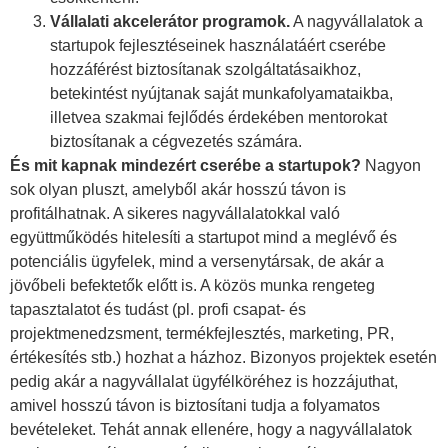
Vállalati akcelerátor programok.
A nagyvállalatok a
startupok fejlesztéseinek használatáért cserébe
hozzáférést biztosítanak szolgáltatásaikhoz,
betekintést nyújtanak saját munkafolyamataikba,
illetvea szakmai fejlődés érdekében mentorokat
biztosítanak a cégvezetés számára.
És mit kapnak mindezért cserébe a startupok?
Nagyon
sok olyan pluszt, amelyből akár hosszú távon is
profitálhatnak. A sikeres nagyvállalatokkal való
együttműködés hitelesíti a startupot mind a meglévő és
potenciális ügyfelek, mind a versenytársak, de akár a
jövőbeli befektetők előtt is. A közös munka rengeteg
tapasztalatot és tudást (pl. profi csapat- és
projektmenedzsment, termékfejlesztés, marketing, PR,
értékesítés stb.) hozhat a házhoz. Bizonyos projektek esetén
pedig akár a nagyvállalat ügyfélköréhez is hozzájuthat,
amivel hosszú távon is biztosítani tudja a folyamatos
bevételeket. Tehát annak ellenére, hogy a nagyvállalatok