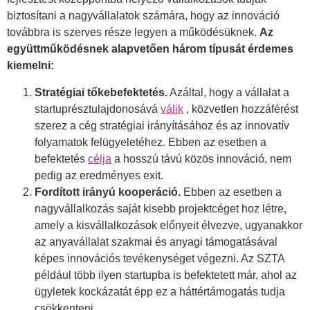
biztosítani a nagyvállalatok számára, hogy az innováció
továbbra is szerves része legyen a működésüknek.
Az
együttműködésnek alapvetően három típusát érdemes
kiemelni:
Stratégiai tőkebefektetés.
Azáltal, hogy a vállalat a
startuprésztulajdonosává
válik
, közvetlen hozzáférést
szerez a cég stratégiai irányításához és az innovatív
folyamatok felügyeletéhez. Ebben az esetben a
befektetés
célja
a hosszú távú közös innováció, nem
pedig az eredményes exit.
Fordított irányú kooperáció.
Ebben az esetben a
nagyvállalkozás saját kisebb projektcéget hoz létre,
amely a kisvállalkozások előnyeit élvezve, ugyanakkor
az anyavállalat szakmai és anyagi támogatásával
képes innovációs tevékenységet végezni. Az SZTA
például több ilyen startupba is befektetett már, ahol az
ügyletek kockázatát épp ez a háttértámogatás tudja
csökkenteni.