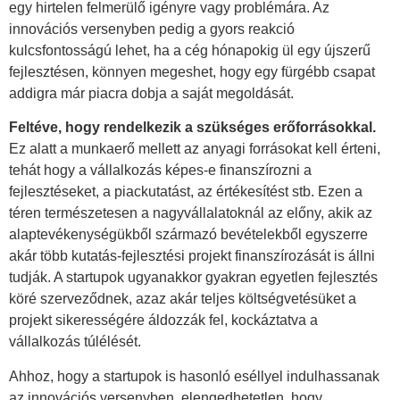
egy hirtelen felmerülő igényre vagy problémára. Az
innovációs versenyben pedig a gyors reakció
kulcsfontosságú lehet, ha a cég hónapokig ül egy újszerű
fejlesztésen, könnyen megeshet, hogy egy fürgébb csapat
addigra már piacra dobja a saját megoldását.
Feltéve, hogy rendelkezik a szükséges erőforrásokkal.
Ez alatt a munkaerő mellett az anyagi forrásokat kell érteni,
tehát hogy a vállalkozás képes-e finanszírozni a
fejlesztéseket, a piackutatást, az értékesítést stb. Ezen a
téren természetesen a nagyvállalatoknál az előny, akik az
alaptevékenységükből származó bevételekből egyszerre
akár több kutatás-fejlesztési projekt finanszírozását is állni
tudják. A startupok ugyanakkor gyakran egyetlen fejlesztés
köré szerveződnek, azaz akár teljes költségvetésüket a
projekt sikerességére áldozzák fel, kockáztatva a
vállalkozás túlélését.
Ahhoz, hogy a startupok is hasonló eséllyel indulhassanak
az innovációs versenyben, elengedhetetlen, hogy