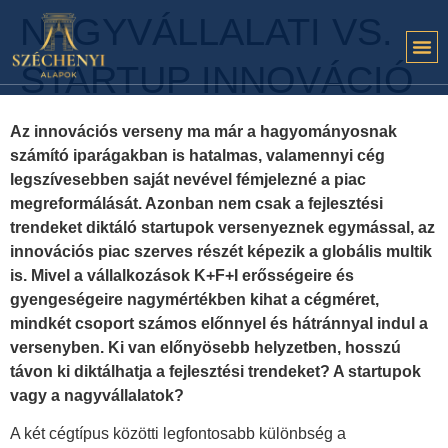
NAGYVÁLLALATI VS.
STARTUP INNOVÁCIÓ
Az innovációs verseny ma már a hagyományosnak
számító iparágakban is hatalmas, valamennyi cég
legszívesebben saját nevével fémjelezné a piac
megreformálását. Azonban nem csak a fejlesztési
trendeket diktáló startupok versenyeznek egymással, az
innovációs piac szerves részét képezik a globális multik
is. Mivel a vállalkozások K+F+I erősségeire és
gyengeségeire nagymértékben kihat a cégméret,
mindkét csoport számos előnnyel és hátránnyal indul a
versenyben.
Ki van előnyösebb helyzetben, hosszú
távon ki diktálhatja a fejlesztési trendeket? A startupok
vagy a nagyvállalatok?
A két cégtípus közötti legfontosabb különbség a