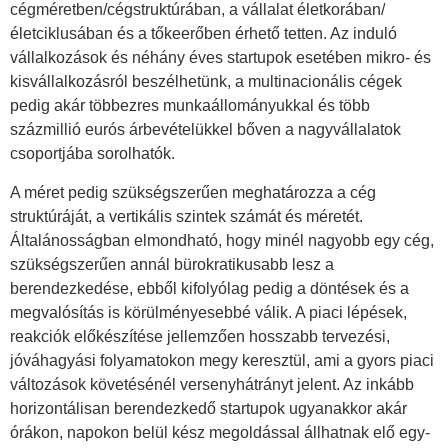
cégméretben/cégstruktúrában, a vállalat életkorában/
életciklusában és a tőkeerőben érhető tetten. Az induló
vállalkozások és néhány éves startupok esetében mikro- és
kisvállalkozásról beszélhetünk, a multinacionális cégek
pedig akár többezres munkaállományukkal és több
százmillió eurós árbevételükkel bőven a nagyvállalatok
csoportjába sorolhatók.
A méret pedig szükségszerűen meghatározza a cég
struktúráját, a vertikális szintek számát és méretét.
Általánosságban elmondható, hogy minél nagyobb egy cég,
szükségszerűen annál bürokratikusabb lesz a
berendezkedése, ebből kifolyólag pedig a döntések és a
megvalósítás is körülményesebbé válik. A piaci lépések,
reakciók előkészítése jellemzően hosszabb tervezési,
jóváhagyási folyamatokon megy keresztül, ami a gyors piaci
változások követésénél versenyhátrányt jelent. Az inkább
horizontálisan berendezkedő startupok ugyanakkor akár
órákon, napokon belül kész megoldással állhatnak elő egy-