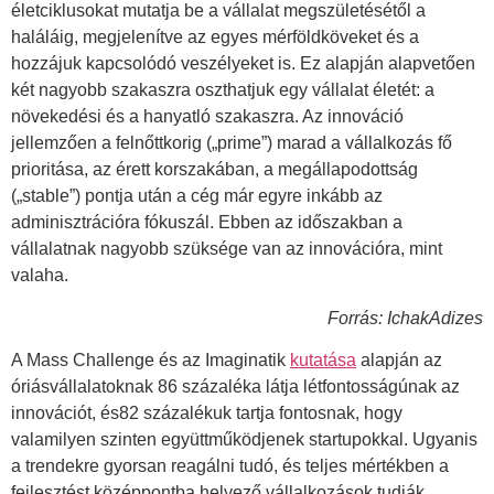
életciklusokat mutatja be a vállalat megszületésétől a
haláláig, megjelenítve az egyes mérföldköveket és a
hozzájuk kapcsolódó veszélyeket is. Ez alapján alapvetően
két nagyobb szakaszra oszthatjuk egy vállalat életét: a
növekedési és a hanyatló szakaszra. Az innováció
jellemzően a felnőttkorig („prime”) marad a vállalkozás fő
prioritása, az érett korszakában, a megállapodottság
(„stable”) pontja után a cég már egyre inkább az
adminisztrációra fókuszál. Ebben az időszakban a
vállalatnak nagyobb szüksége van az innovációra, mint
valaha.
Forrás: IchakAdizes
A Mass Challenge és az Imaginatik
kutatása
alapján az
óriásvállalatoknak 86 százaléka látja létfontosságúnak az
innovációt, és82 százalékuk tartja fontosnak, hogy
valamilyen szinten együttműködjenek startupokkal. Ugyanis
a trendekre gyorsan reagálni tudó, és teljes mértékben a
fejlesztést középpontba helyező vállalkozások tudják