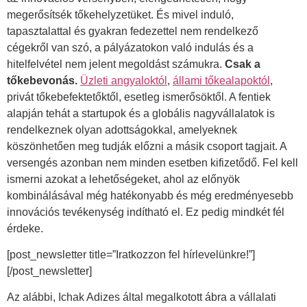
megerősítsék tőkehelyzetüket. És mivel induló,
tapasztalattal és gyakran fedezettel nem rendelkező
cégekről van szó, a pályázatokon való indulás és a
hitelfelvétel nem jelent megoldást számukra.
Csak a
tőkebevonás.
Üzleti angyaloktól
,
állami tőkealapoktól
,
privát tőkebefektetőktől, esetleg ismerősöktől. A fentiek
alapján tehát a startupok és a globális nagyvállalatok is
rendelkeznek olyan adottságokkal, amelyeknek
köszönhetően meg tudják előzni a másik csoport tagjait. A
versengés azonban nem minden esetben kifizetődő. Fel kell
ismerni azokat a lehetőségeket, ahol az előnyök
kombinálásával még hatékonyabb és még eredményesebb
innovációs tevékenység indítható el. Ez pedig mindkét fél
érdeke.
[post_newsletter title=”Iratkozzon fel hírlevelünkre!”]
[/post_newsletter]
Az alábbi, Ichak Adizes által megalkotott ábra a vállalati