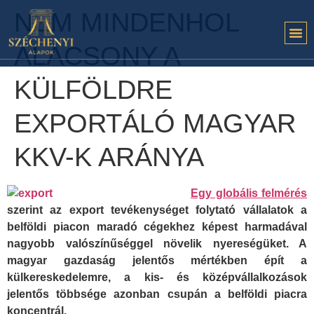
NEM MINDENHOL
ALACSONY A
KÜLFÖLDRE
EXPORTÁLÓ MAGYAR
KKV-K ARÁNYA
Egy globális felmérés
szerint az export tevékenységet folytató vállalatok a
belföldi piacon maradó cégekhez képest harmadával
nagyobb valószínűséggel növelik nyereségüket. A
magyar gazdaság jelentős mértékben épít a
külkereskedelemre, a kis- és középvállalkozások
jelentős többsége azonban csupán a belföldi piacra
koncentrál.