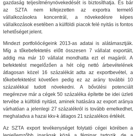
gazdaság teljesítménynövekedését is biztosíthatja. És bár
az SZTA nem kifejezetten az exportra termelő
vállalkozásokra koncentrál, a növekedésre képes
vállalkozások esetében a külföldi piacok felé nyitás is fontos
lehetőséget jelent.
Mindezt portfoliócégeink 2013-as adatai is alátámasztják.
Míg a tőkebefektetés előtt összesen 7 vállalat exportált,
addig ma már 10 vállalat mondhatta ezt el magáról. A
befektetést megelőzően a hét cég nettó árbevételének
átlagosan közel 16 százalékát adta az exportbevétel, a
tőkebefektetést követően pedig ez az arány további 10
százalékkal tudott növekedni. A bővülési potenciált
megérezve már a cégek 50 százaléka építette be idei üzleti
tervébe a külföldi nyitást, aminek hatására az export aránya
várhatóan a jelenlegi 27 százalékról is tovább emelkedhet,
meghaladva a hazai kkv-k átlagos 21 százalékos értékét.
Az SZTA export tevékenységet folytató cégei körében a
legjellemzőbb iparágak közé a fémipar tartozik, de a