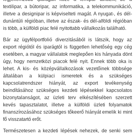
textilipar, a bútoripar, az informatika, a telekommunikáció,
illetve a designipar is képviselteti magát. A nyugat-, és dél-
dunántúli régióban, illetve az észak- és dél-alföldi régióban
is több, a külföldi piac felé nyitottabb vállalkozás található.
Bár az ügyfélportfolió diverzitásából is látszik, hogy az
export régiótól és iparágtól is független lehetőség egy cég
esetében, a magyar vállalatok meglepően kis hányada dönt
úgy, hogy nemzetközi piacok felé nyit. Ennek több oka is
lehet. A kis- és középvállalkozások vezetőinek többsége
általában a külpiaci ismeretek és a szükséges
kapcsolatrendszer hiányát, az export tevékenység
beindításához szükséges kezdeti lépésekkel kapcsolatos
bizonytalanságot, az üzleti terv elkészítésében szerzett
kevés tapasztalatot, illetve a külföldi üzleti folyamatok
finanszírozásához szükséges tőkeerő hiányát emelik ki mint
fő visszatartó erőt.
Természetesen a kezdeti lépések nehezek, de senki sem