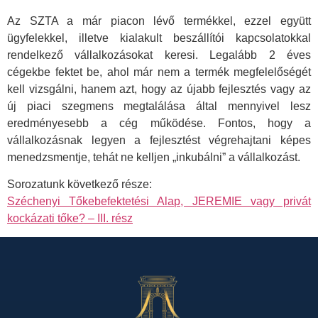
Az SZTA a már piacon lévő termékkel, ezzel együtt
ügyfelekkel, illetve kialakult beszállítói kapcsolatokkal
rendelkező vállalkozásokat keresi. Legalább 2 éves
cégekbe fektet be, ahol már nem a termék megfelelőségét
kell vizsgálni, hanem azt, hogy az újabb fejlesztés vagy az
új piaci szegmens megtalálása által mennyivel lesz
eredményesebb a cég működése. Fontos, hogy a
vállalkozásnak legyen a fejlesztést végrehajtani képes
menedzsmentje, tehát ne kelljen „inkubálni” a vállalkozást.
Sorozatunk következő része:
Széchenyi Tőkebefektetési Alap, JEREMIE vagy privát
kockázati tőke? – III. rész