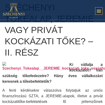
SZÉCHENYI
TŐKEALAP, JEREMIE
VAGY PRIVÁT
KOCKÁZATI TŐKE? –
II. RÉSZ
Ki vállalja a
kockázatot? Van
szükség tőkefedezetre? Hány éves vállalkozást
keresnek a tőkebefektetők?
A fenti kérdésekre válaszolva folytatjuk az uniós
finanszírozású SZTA, a JEREMIE-alapok, illetve a privát
kockázatitőke-befektetések fő jellemzőinek