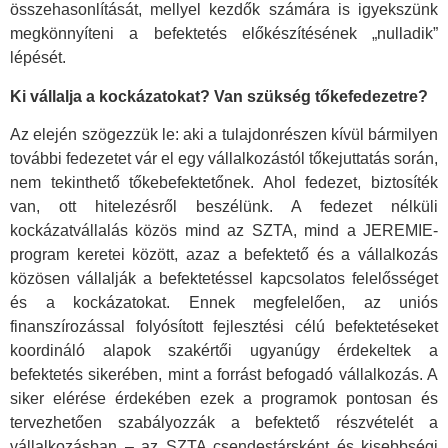
összehasonlítását, mellyel kezdők számára is igyekszünk
megkönnyíteni a befektetés előkészítésének „nulladik”
lépését.
Ki vállalja a kockázatokat? Van szükség tőkefedezetre?
Az elején szögezzük le: aki a tulajdonrészen kívül bármilyen
további fedezetet vár el egy vállalkozástól tőkejuttatás során,
nem tekinthető tőkebefektetőnek. Ahol fedezet, biztosíték
van, ott hitelezésről beszélünk. A fedezet nélküli
kockázatvállalás közös mind az SZTA, mind a JEREMIE-
program keretei között, azaz a befektető és a vállalkozás
közösen vállalják a befektetéssel kapcsolatos felelősséget
és a kockázatokat. Ennek megfelelően, az uniós
finanszírozással folyósított fejlesztési célú befektetéseket
koordináló alapok szakértői ugyanúgy érdekeltek a
befektetés sikerében, mint a forrást befogadó vállalkozás. A
siker elérése érdekében ezek a programok pontosan és
tervezhetően szabályozzák a befektető részvételét a
vállalkozásban – az SZTA csendestársként és kisebbségi