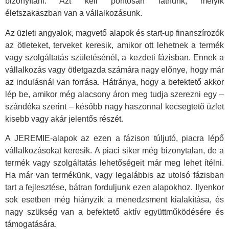
bizonyítani. Azt kell pontosan látnunk, melyik
életszakaszban van a vállalkozásunk.
Az üzleti angyalok, magvető alapok és start-up finanszírozók
az ötleteket, terveket keresik, amikor ott lehetnek a termék
vagy szolgáltatás születésénél, a kezdeti fázisban. Ennek a
vállalkozás vagy ötletgazda számára nagy előnye, hogy már
az indulásnál van forrása. Hátránya, hogy a befektető akkor
lép be, amikor még alacsony áron meg tudja szerezni egy –
szándéka szerint – később nagy haszonnal kecsegtető üzlet
kisebb vagy akár jelentős részét.
A JEREMIE-alapok az ezen a fázison túljutó, piacra lépő
vállalkozásokat keresik. A piaci siker még bizonytalan, de a
termék vagy szolgáltatás lehetőségeit már meg lehet ítélni.
Ha már van termékünk, vagy legalábbis az utolsó fázisban
tart a fejlesztése, bátran forduljunk ezen alapokhoz. Ilyenkor
sok esetben még hiányzik a menedzsment kialakítása, és
nagy szükség van a befektető aktív együttműködésére és
támogatására.