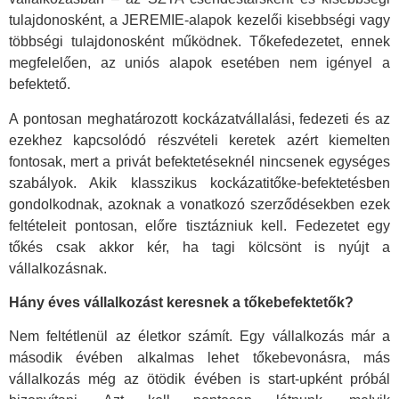
tulajdonosként, a JEREMIE-alapok kezelői kisebbségi vagy
többségi tulajdonosként működnek. Tőkefedezetet, ennek
megfelelően, az uniós alapok esetében nem igényel a
befektető.
A pontosan meghatározott kockázatvállalási, fedezeti és az
ezekhez kapcsolódó részvételi keretek azért kiemelten
fontosak, mert a privát befektetéseknél nincsenek egységes
szabályok. Akik klasszikus kockázatitőke-befektetésben
gondolkodnak, azoknak a vonatkozó szerződésekben ezek
feltételeit pontosan, előre tisztázniuk kell. Fedezetet egy
tőkés csak akkor kér, ha tagi kölcsönt is nyújt a
vállalkozásnak.
Hány éves vállalkozást keresnek a tőkebefektetők?
Nem feltétlenül az életkor számít. Egy vállalkozás már a
második évében alkalmas lehet tőkebevonásra, más
vállalkozás még az ötödik évében is start-upként próbál