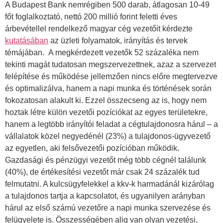
A Budapest Bank nemrégiben 500 darab, átlagosan 10-49
főt foglalkoztató, nettó 200 millió forint feletti éves
árbevétellel rendelkező magyar cég vezetőit kérdezte
kutatásában
az üzleti folyamatok, irányítás és tervek
témájában. A megkérdezett vezetők 52 százaléka nem
tekinti magát tudatosan megszervezettnek, azaz a szervezet
felépítése és működése jellemzően nincs előre megtervezve
és optimalizálva, hanem a napi munka és történések során
fokozatosan alakult ki. Ezzel összecseng az is, hogy nem
hoztak létre külön vezetői pozíciókat az egyes területekre,
hanem a legtöbb irányítói feladat a cégtulajdonosra hárul – a
vállalatok közel negyedénél (23%) a tulajdonos-ügyvezető
az egyetlen, aki felsővezetői pozícióban működik.
Gazdasági és pénzügyi vezetőt még több cégnél találunk
(40%), de értékesítési vezetőt már csak 24 százalék tud
felmutatni. A kulcsügyfelekkel a kkv-k harmadánál kizárólag
a tulajdonos tartja a kapcsolatot, és ugyanilyen arányban
hárul az első számú vezetőre a napi munka szervezése és
felügyelete is. Összességében alig van olyan vezetési,