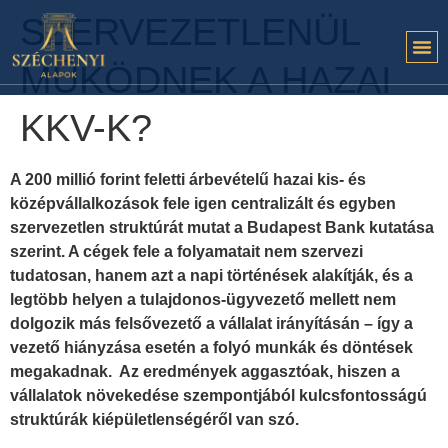
SZERVEZETLENÜL
MŰKÖDNEK A HAZAI
KKV-K?
A 200 millió forint feletti árbevételű hazai kis- és
középvállalkozások fele igen centralizált és egyben
szervezetlen struktúrát mutat a Budapest Bank kutatása
szerint. A cégek fele a folyamatait nem szervezi
tudatosan, hanem azt a napi történések alakítják, és a
legtöbb helyen a tulajdonos-ügyvezető mellett nem
dolgozik más felsővezető a vállalat irányításán – így a
vezető hiányzása esetén a folyó munkák és döntések
megakadnak. Az eredmények aggasztóak, hiszen a
vállalatok növekedése szempontjából kulcsfontosságú
struktúrák kiépületlenségéről van szó.