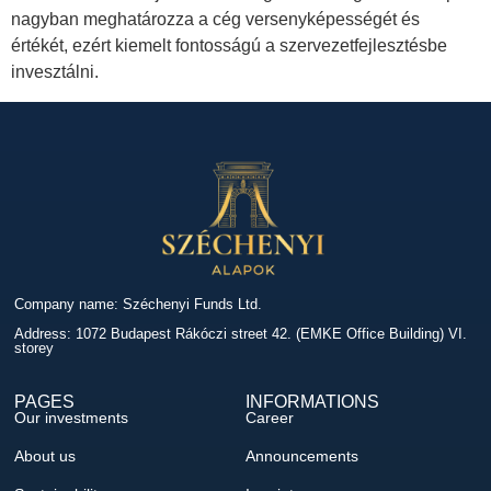
nagyban meghatározza a cég versenyképességét és
értékét, ezért kiemelt fontosságú a szervezetfejlesztésbe
invesztálni.
Company name: Széchenyi Funds Ltd.
Address: 1072 Budapest Rákóczi street 42. (EMKE Office Building) VI.
storey
PAGES
INFORMATIONS
Our investments
Career
About us
Announcements