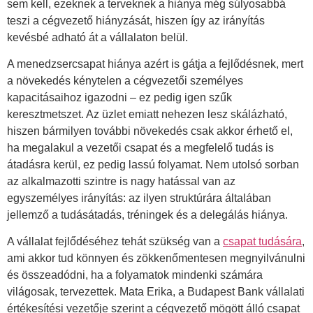
sem kell, ezeknek a terveknek a hiánya még súlyosabbá
teszi a cégvezető hiányzását, hiszen így az irányítás
kevésbé adható át a vállalaton belül.
A menedzsercsapat hiánya azért is gátja a fejlődésnek, mert
a növekedés kénytelen a cégvezetői személyes
kapacitásaihoz igazodni – ez pedig igen szűk
keresztmetszet. Az üzlet emiatt nehezen lesz skálázható,
hiszen bármilyen további növekedés csak akkor érhető el,
ha megalakul a vezetői csapat és a megfelelő tudás is
átadásra kerül, ez pedig lassú folyamat. Nem utolsó sorban
az alkalmazotti szintre is nagy hatással van az
egyszemélyes irányítás: az ilyen struktúrára általában
jellemző a tudásátadás, tréningek és a delegálás hiánya.
A vállalat fejlődéséhez tehát szükség van a
csapat tudására
,
ami akkor tud könnyen és zökkenőmentesen megnyilvánulni
és összeadódni, ha a folyamatok mindenki számára
világosak, tervezettek. Mata Erika, a Budapest Bank vállalati
értékesítési vezetője szerint a cégvezető mögött álló csapat