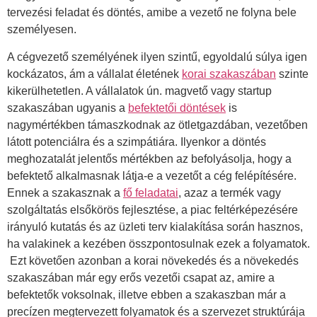
tervezési feladat és döntés, amibe a vezető ne folyna bele
személyesen.
A cégvezető személyének ilyen szintű, egyoldalú súlya igen
kockázatos, ám a vállalat életének
korai szakaszában
szinte
kikerülhetetlen. A vállalatok ún. magvető vagy startup
szakaszában ugyanis a
befektetői döntések
is
nagymértékben támaszkodnak az ötletgazdában, vezetőben
látott potenciálra és a szimpátiára. Ilyenkor a döntés
meghozatalát jelentős mértékben az befolyásolja, hogy a
befektető alkalmasnak látja-e a vezetőt a cég felépítésére.
Ennek a szakasznak a
fő feladatai
, azaz a termék vagy
szolgáltatás elsőkörös fejlesztése, a piac feltérképezésére
irányuló kutatás és az üzleti terv kialakítása során hasznos,
ha valakinek a kezében összpontosulnak ezek a folyamatok.
Ezt követően azonban a korai növekedés és a növekedés
szakaszában már egy erős vezetői csapat az, amire a
befektetők voksolnak, illetve ebben a szakaszban már a
precízen megtervezett folyamatok és a szervezet struktúrája