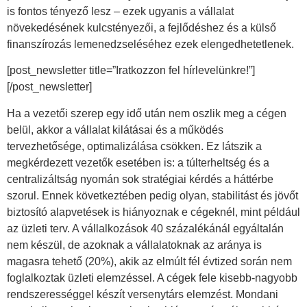
is fontos tényező lesz – ezek ugyanis a vállalat
növekedésének kulcstényezői, a fejlődéshez és a külső
finanszírozás lemenedzseléséhez ezek elengedhetetlenek.
[post_newsletter title=”Iratkozzon fel hírlevelünkre!”]
[/post_newsletter]
Ha a vezetői szerep egy idő után nem oszlik meg a cégen
belül, akkor a vállalat kilátásai és a működés
tervezhetősége, optimalizálása csökken. Ez látszik a
megkérdezett vezetők esetében is: a túlterheltség és a
centralizáltság nyomán sok stratégiai kérdés a háttérbe
szorul. Ennek következtében pedig olyan, stabilitást és jövőt
biztosító alapvetések is hiányoznak e cégeknél, mint például
az üzleti terv. A vállalkozások 40 százalékánál egyáltalán
nem készül, de azoknak a vállalatoknak az aránya is
magasra tehető (20%), akik az elmúlt fél évtized során nem
foglalkoztak üzleti elemzéssel. A cégek fele kisebb-nagyobb
rendszerességgel készít versenytárs elemzést. Mondani