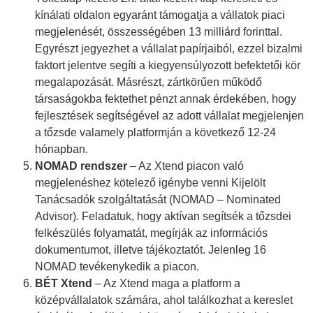
kínálati oldalon egyaránt támogatja a vállatok piaci
megjelenését, összességében 13 milliárd forinttal.
Egyrészt jegyezhet a vállalat papírjaiból, ezzel bizalmi
faktort jelentve segíti a kiegyensúlyozott befektetői kör
megalapozását. Másrészt, zártkörűen működő
társaságokba fektethet pénzt annak érdekében, hogy
fejlesztések segítségével az adott vállalat megjelenjen
a tőzsde valamely platformján a következő 12-24
hónapban.
NOMAD rendszer
– Az Xtend piacon való
megjelenéshez kötelező igénybe venni Kijelölt
Tanácsadók szolgáltatását (NOMAD – Nominated
Advisor). Feladatuk, hogy aktívan segítsék a tőzsdei
felkészülés folyamatát, megírják az információs
dokumentumot, illetve tájékoztatót. Jelenleg 16
NOMAD tevékenykedik a piacon.
BÉT Xtend
– Az Xtend maga a platform a
középvállalatok számára, ahol találkozhat a kereslet