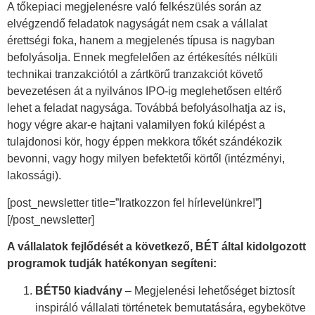
A tőkepiaci megjelenésre való felkészülés során az
elvégzendő feladatok nagyságát nem csak a vállalat
érettségi foka, hanem a megjelenés típusa is nagyban
befolyásolja. Ennek megfelelően az értékesítés nélküli
technikai tranzakciótól a zártkörű tranzakciót követő
bevezetésen át a nyilvános IPO-ig meglehetősen eltérő
lehet a feladat nagysága. Továbbá befolyásolhatja az is,
hogy végre akar-e hajtani valamilyen fokú kilépést a
tulajdonosi kör, hogy éppen mekkora tőkét szándékozik
bevonni, vagy hogy milyen befektetői körtől (intézményi,
lakossági).
[post_newsletter title=”Iratkozzon fel hírlevelünkre!”]
[/post_newsletter]
A vállalatok fejlődését a következő, BÉT által kidolgozott
programok tudják hatékonyan segíteni:
BÉT50 kiadvány
– Megjelenési lehetőséget biztosít
inspiráló vállalati történetek bemutatására, egybekötve