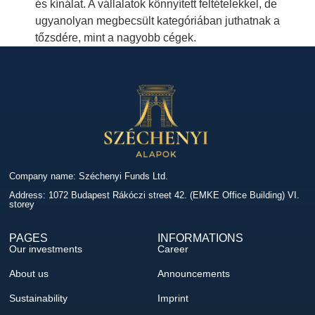
és kínálat. A vállalatok könnyített feltételekkel, de
ugyanolyan megbecsült kategóriában juthatnak a
tőzsdére, mint a nagyobb cégek.
Company name: Széchenyi Funds Ltd.
Address: 1072 Budapest Rákóczi street 42. (EMKE Office Building) VI.
storey
PAGES
INFORMATIONS
Our investments
Career
About us
Announcements
Sustainability
Imprint