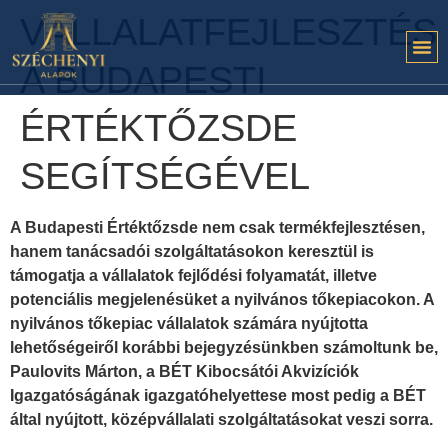
VÁLLALATFEJLESZTÉS
A BUDAPESTI
ÉRTÉKTŐZSDE
SEGÍTSÉGÉVEL
A Budapesti Értéktőzsde nem csak termékfejlesztésen,
hanem tanácsadói szolgáltatásokon keresztül is
támogatja a vállalatok fejlődési folyamatát, illetve
potenciális megjelenésüket a nyilvános tőkepiacokon. A
nyilvános tőkepiac vállalatok számára nyújtotta
lehetőségeiről korábbi bejegyzésünkben számoltunk be,
Paulovits Márton, a BÉT Kibocsátói Akvizíciók
Igazgatóságának igazgatóhelyettese most pedig a BÉT
által nyújtott, középvállalati szolgáltatásokat veszi sorra.