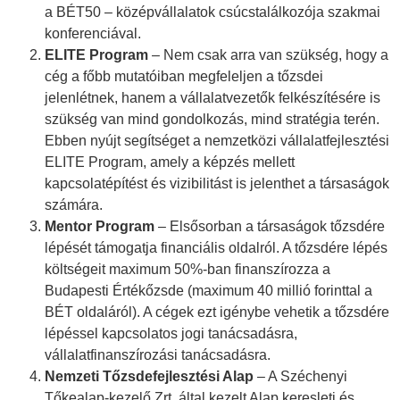
a BÉT50 – középvállalatok csúcstalálkozója szakmai
konferenciával.
ELITE Program
– Nem csak arra van szükség, hogy a
cég a főbb mutatóiban megfeleljen a tőzsdei
jelenlétnek, hanem a vállalatvezetők felkészítésére is
szükség van mind gondolkozás, mind stratégia terén.
Ebben nyújt segítséget a nemzetközi vállalatfejlesztési
ELITE Program, amely a képzés mellett
kapcsolatépítést és vizibilitást is jelenthet a társaságok
számára.
Mentor Program
– Elsősorban a társaságok tőzsdére
lépését támogatja financiális oldalról. A tőzsdére lépés
költségeit maximum 50%-ban finanszírozza a
Budapesti Értékőzsde (maximum 40 millió forinttal a
BÉT oldaláról). A cégek ezt igénybe vehetik a tőzsdére
lépéssel kapcsolatos jogi tanácsadásra,
vállalatfinanszírozási tanácsadásra.
Nemzeti Tőzsdefejlesztési Alap
– A Széchenyi
Tőkealap-kezelő Zrt. által kezelt Alap keresleti és