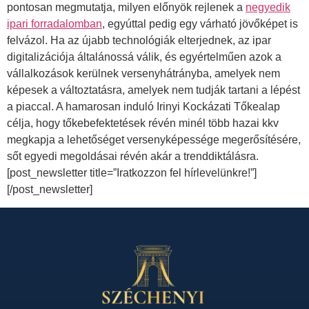
pontosan megmutatja, milyen előnyök rejlenek a
negyedik
ipari forradalomban
, egyúttal pedig egy várható jövőképet is
felvázol. Ha az újabb technológiák elterjednek, az ipar
digitalizációja általánossá válik, és egyértelműen azok a
vállalkozások kerülnek versenyhátrányba, amelyek nem
képesek a változtatásra, amelyek nem tudják tartani a lépést
a piaccal. A hamarosan induló Irinyi Kockázati Tőkealap
célja, hogy tőkebefektetések révén minél több hazai kkv
megkapja a lehetőséget versenyképessége megerősítésére,
sőt egyedi megoldásai révén akár a trenddiktálásra.
[post_newsletter title=”Iratkozzon fel hírlevelünkre!”]
[/post_newsletter]