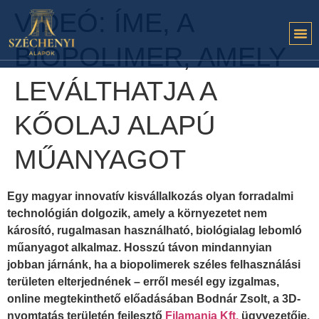
VIDEÓ: ÍME, A
BIOPOLIMER, AMELY
LEVÁLTHATJA A
KŐOLAJ ALAPÚ
MŰANYAGOT
Egy magyar innovatív kisvállalkozás olyan forradalmi
technológián dolgozik, amely a környezetet nem
károsító, rugalmasan használható, biológialag lebomló
műanyagot alkalmaz. Hosszú távon mindannyian
jobban járnánk, ha a biopolimerek széles felhasználási
területen elterjednének – erről mesél egy izgalmas,
online megtekinthető előadásában Bodnár Zsolt, a 3D-
nyomtatás területén fejlesztő
Filamania Kft.
ügyvezetője.