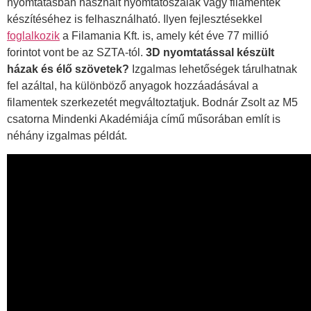
nyomtatásban használt nyomtatószálak vagy filamentek
készítéséhez is felhasználható. Ilyen fejlesztésekkel
foglalkozik
a Filamania Kft. is, amely két éve 77 millió
forintot vont be az SZTA-tól.
3D nyomtatással készült
házak és élő szövetek?
Izgalmas lehetőségek tárulhatnak
fel azáltal, ha különböző anyagok hozzáadásával a
filamentek szerkezetét megváltoztatjuk. Bodnár Zsolt az M5
csatorna Mindenki Akadémiája című műsorában említ is
néhány izgalmas példát.