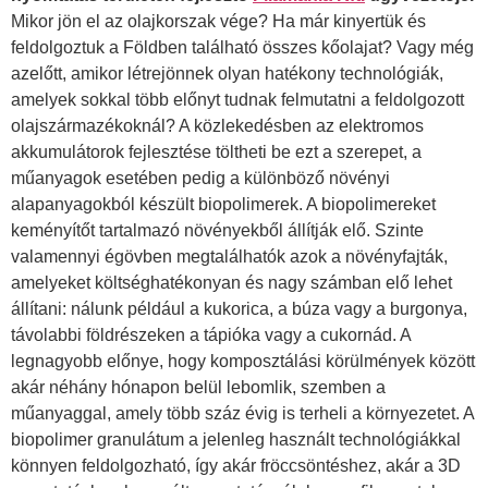
Mikor jön el az olajkorszak vége? Ha már kinyertük és
feldolgoztuk a Földben található összes kőolajat? Vagy még
azelőtt, amikor létrejönnek olyan hatékony technológiák,
amelyek sokkal több előnyt tudnak felmutatni a feldolgozott
olajszármazékoknál? A közlekedésben az elektromos
akkumulátorok fejlesztése töltheti be ezt a szerepet, a
műanyagok esetében pedig a különböző növényi
alapanyagokból készült biopolimerek. A biopolimereket
keményítőt tartalmazó növényekből állítják elő. Szinte
valamennyi égövben megtalálhatók azok a növényfajták,
amelyeket költséghatékonyan és nagy számban elő lehet
állítani: nálunk például a kukorica, a búza vagy a burgonya,
távolabbi földrészeken a tápióka vagy a cukornád. A
legnagyobb előnye, hogy komposztálási körülmények között
akár néhány hónapon belül lebomlik, szemben a
műanyaggal, amely több száz évig is terheli a környezetet. A
biopolimer granulátum a jelenleg használt technológiákkal
könnyen feldolgozható, így akár fröccsöntéshez, akár a 3D