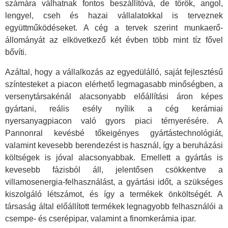
számára válhatnak fontos beszállítóvá, de török, angol,
lengyel, cseh és hazai vállalatokkal is terveznek
együttműködéseket. A cég a tervek szerint munkaerő-
állományát az elkövetkező két évben több mint tíz fővel
bővíti.
Azáltal, hogy a vállalkozás az egyedülálló, saját fejlesztésű
színtesteket a piacon elérhető legmagasabb minőségben, a
versenytársakénál alacsonyabb előállítási áron képes
gyártani, reális esély nyílik a cég kerámiai
nyersanyagpiacon való gyors piaci térnyerésére. A
Pannonral kevésbé tőkeigényes gyártástechnológiát,
valamint kevesebb berendezést is használ, így a beruházási
költségek is jóval alacsonyabbak. Emellett a gyártás is
kevesebb fázisból áll, jelentősen csökkentve a
villamosenergia-felhasználást, a gyártási időt, a szükséges
kiszolgáló létszámot, és így a termékek önköltségét. A
társaság által előállított termékek legnagyobb felhasználói a
csempe- és cserépipar, valamint a finomkerámia ipar.