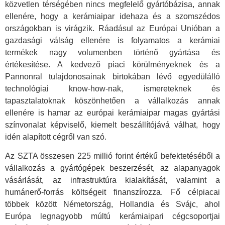
közvetlen térségében nincs megfelelő gyártóbázisa, annak
ellenére, hogy a kerámiaipar idehaza és a szomszédos
országokban is virágzik. Ráadásul az Európai Unióban a
gazdasági válság ellenére is folyamatos a kerámiai
termékek nagy volumenben történő gyártása és
értékesítése. A kedvező piaci körülményeknek és a
Pannonral tulajdonosainak birtokában lévő egyedülálló
technológiai know-how-nak, ismereteknek és
tapasztalatoknak köszönhetően a vállalkozás annak
ellenére is hamar az európai kerámiaipar magas gyártási
színvonalat képviselő, kiemelt beszállítójává válhat, hogy
idén alapított cégről van szó.
Az SZTA összesen 225 millió forint értékű befektetéséből a
vállalkozás a gyártógépek beszerzését, az alapanyagok
vásárlását, az infrastruktúra kialakítását, valamint a
humánerő-forrás költségeit finanszírozza. Fő célpiacai
többek között Németország, Hollandia és Svájc, ahol
Európa legnagyobb múltú kerámiaipari cégcsoportjai