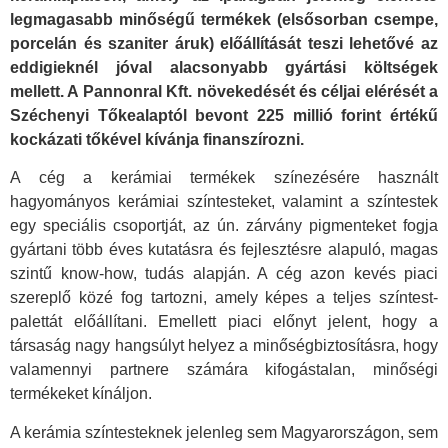
legmagasabb minőségű termékek (elsősorban csempe,
porcelán és szaniter áruk) előállítását teszi lehetővé az
eddigieknél jóval alacsonyabb gyártási költségek
mellett. A Pannonral Kft. növekedését és céljai elérését a
Széchenyi Tőkealaptól bevont 225 millió forint értékű
kockázati tőkével kívánja finanszírozni.
A cég a kerámiai termékek színezésére használt
hagyományos kerámiai színtesteket, valamint a színtestek
egy speciális csoportját, az ún. zárvány pigmenteket fogja
gyártani több éves kutatásra és fejlesztésre alapuló, magas
szintű know-how, tudás alapján. A cég azon kevés piaci
szereplő közé fog tartozni, amely képes a teljes színtest-
palettát előállítani. Emellett piaci előnyt jelent, hogy a
társaság nagy hangsúlyt helyez a minőségbiztosításra, hogy
valamennyi partnere számára kifogástalan, minőségi
termékeket kínáljon.
A kerámia színtesteknek jelenleg sem Magyarországon, sem