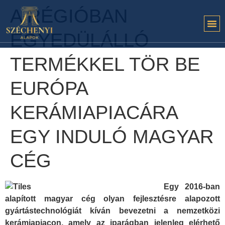
A RÉGIÓBAN
EGYEDÜLÁLLÓ
TERMÉKKEL TÖR BE
EURÓPA
KERÁMIAPIACÁRA
EGY INDULÓ MAGYAR
CÉG
Egy 2016-ban
alapított magyar cég olyan fejlesztésre alapozott
gyártástechnológiát kíván bevezetni a nemzetközi
kerámiapiacon, amely az iparágban jelenleg elérhető