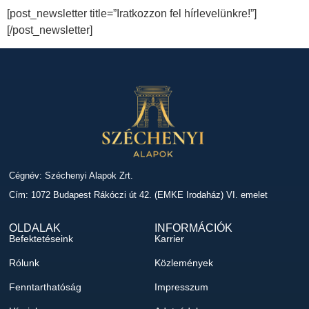
[post_newsletter title=”Iratkozzon fel hírlevelünkre!”]
[/post_newsletter]
Cégnév: Széchenyi Alapok Zrt.
Cím: 1072 Budapest Rákóczi út 42. (EMKE Irodaház) VI. emelet
OLDALAK
INFORMÁCIÓK
Befektetéseink
Karrier
Rólunk
Közlemények
Fenntarthatóság
Impresszum