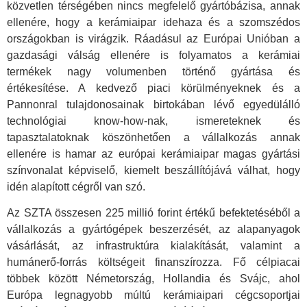
közvetlen térségében nincs megfelelő gyártóbázisa, annak
ellenére, hogy a kerámiaipar idehaza és a szomszédos
országokban is virágzik. Ráadásul az Európai Unióban a
gazdasági válság ellenére is folyamatos a kerámiai
termékek nagy volumenben történő gyártása és
értékesítése. A kedvező piaci körülményeknek és a
Pannonral tulajdonosainak birtokában lévő egyedülálló
technológiai know-how-nak, ismereteknek és
tapasztalatoknak köszönhetően a vállalkozás annak
ellenére is hamar az európai kerámiaipar magas gyártási
színvonalat képviselő, kiemelt beszállítójává válhat, hogy
idén alapított cégről van szó.
Az SZTA összesen 225 millió forint értékű befektetéséből a
vállalkozás a gyártógépek beszerzését, az alapanyagok
vásárlását, az infrastruktúra kialakítását, valamint a
humánerő-forrás költségeit finanszírozza. Fő célpiacai
többek között Németország, Hollandia és Svájc, ahol
Európa legnagyobb múltú kerámiaipari cégcsoportjai