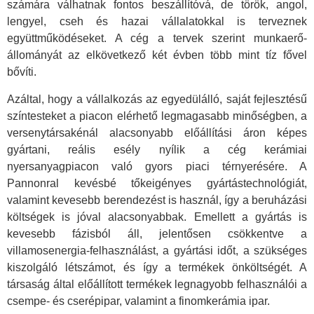
számára válhatnak fontos beszállítóvá, de török, angol,
lengyel, cseh és hazai vállalatokkal is terveznek
együttműködéseket. A cég a tervek szerint munkaerő-
állományát az elkövetkező két évben több mint tíz fővel
bővíti.
Azáltal, hogy a vállalkozás az egyedülálló, saját fejlesztésű
színtesteket a piacon elérhető legmagasabb minőségben, a
versenytársakénál alacsonyabb előállítási áron képes
gyártani, reális esély nyílik a cég kerámiai
nyersanyagpiacon való gyors piaci térnyerésére. A
Pannonral kevésbé tőkeigényes gyártástechnológiát,
valamint kevesebb berendezést is használ, így a beruházási
költségek is jóval alacsonyabbak. Emellett a gyártás is
kevesebb fázisból áll, jelentősen csökkentve a
villamosenergia-felhasználást, a gyártási időt, a szükséges
kiszolgáló létszámot, és így a termékek önköltségét. A
társaság által előállított termékek legnagyobb felhasználói a
csempe- és cserépipar, valamint a finomkerámia ipar.