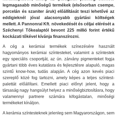
legmagasabb minőségű termékek (elsősorban csempe,
porcelán és szaniter áruk) előállítását teszi lehetővé az
eddigieknél jóval alacsonyabb gyártási költségek
mellett. A Pannonral Kft. növekedését és céljai elérését a
Széchenyi Tőkealaptól bevont 225 millió forint értékű
kockázati tőkével kívánja finanszírozni.
A cég a kerámiai termékek színezésére használt
hagyományos kerámiai színtesteket, valamint a színtestek
egy speciális csoportját, az ún. zárvány pigmenteket fogja
gyártani több éves kutatásra és fejlesztésre alapuló, magas
szintű know-how, tudás alapján. A cég azon kevés piaci
szereplő közé fog tartozni, amely képes a teljes színtest-
palettát előállítani. Emellett piaci előnyt jelent, hogy a
társaság nagy hangsúlyt helyez a minőségbiztosításra, hogy
valamennyi partnere számára kifogástalan, minőségi
termékeket kínáljon.
A kerámia színtesteknek jelenleg sem Magyarországon, sem