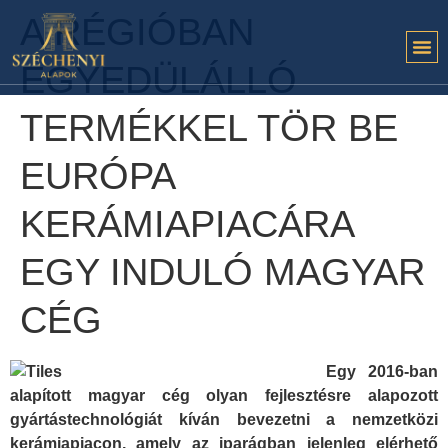
A RÉGIÓBAN
EGYEDÜLÁLLÓ
TERMÉKKEL TÖR BE
EURÓPA
KERÁMIAPIACÁRA
EGY INDULÓ MAGYAR
CÉG
Egy 2016-ban
alapított magyar cég olyan fejlesztésre alapozott
gyártástechnológiát kíván bevezetni a nemzetközi
kerámiapiacon, amely az iparágban jelenleg elérhető