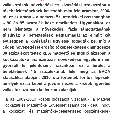
vállalkozások növekedési és kivásárlási szakaszába a
tőkebefektetéseknek kevesebb mint fele áramlott, 2006-
tól ez az arány – a nemzetközi trendekkel összhangban
– 90 és 95 százalék közé emelkedett. Ugyanakkor, ez
nem jelentette a növekedési fázis támogatásának
túlsúlyát: a befektetések kétharmadát az elmúlt két
évtizedben a kivásárlási ügyletek fogadták be, míg a
cégek növekedését erősítő tőkebefektetések mindössze
30 százalékot tettek ki. A magvető és induló fázisban a
kockázatitőke-finanszírozás növekedése egyelőre nem
gyorsult fel jelentősen: hazánkban ez a terület a
befektetések 4-5 százalékának felel meg az EVCA
statisztikái alapján. 2010 óta történtek fontos lépések,
amelyek ezt a képet a jövőre nézve a kisebb, ígéretes
vállalatok számára kedvezően alakítják.
Ha az 1989-2010 közötti időszakot vizsgáljuk, a Magyar
Kockázati és Magántőke Egyesület számaiból kiderül, hogy
a kockázati és magántőke-befektetések összértékének