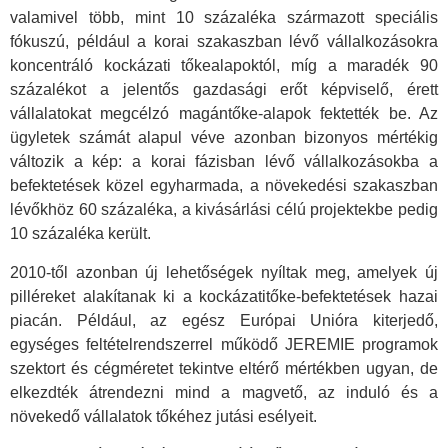
valamivel több, mint 10 százaléka származott speciális
fókuszú, például a korai szakaszban lévő vállalkozásokra
koncentráló kockázati tőkealapoktól, míg a maradék 90
százalékot a jelentős gazdasági erőt képviselő, érett
vállalatokat megcélzó magántőke-alapok fektették be. Az
ügyletek számát alapul véve azonban bizonyos mértékig
változik a kép: a korai fázisban lévő vállalkozásokba a
befektetések közel egyharmada, a növekedési szakaszban
lévőkhöz 60 százaléka, a kivásárlási célú projektekbe pedig
10 százaléka került.
2010-től azonban új lehetőségek nyíltak meg, amelyek új
pilléreket alakítanak ki a kockázatitőke-befektetések hazai
piacán. Például, az egész Európai Unióra kiterjedő,
egységes feltételrendszerrel működő JEREMIE programok
szektort és cégméretet tekintve eltérő mértékben ugyan, de
elkezdték átrendezni mind a magvető, az induló és a
növekedő vállalatok tőkéhez jutási esélyeit.