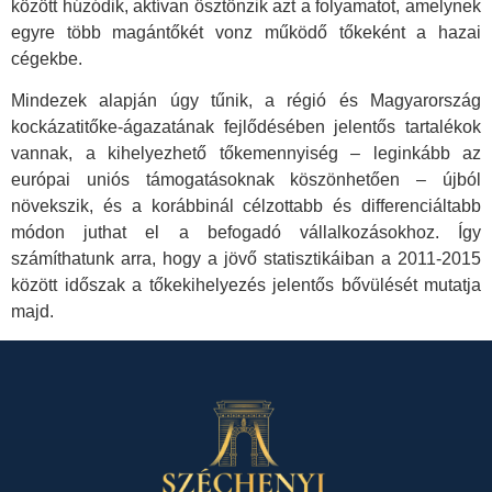
között húzódik, aktívan ösztönzik azt a folyamatot, amelynek
egyre több magántőkét vonz működő tőkeként a hazai
cégekbe.
Mindezek alapján úgy tűnik, a régió és Magyarország
kockázatitőke-ágazatának fejlődésében jelentős tartalékok
vannak, a kihelyezhető tőkemennyiség – leginkább az
európai uniós támogatásoknak köszönhetően – újból
növekszik, és a korábbinál célzottabb és differenciáltabb
módon juthat el a befogadó vállalkozásokhoz. Így
számíthatunk arra, hogy a jövő statisztikáiban a 2011-2015
között időszak a tőkekihelyezés jelentős bővülését mutatja
majd.