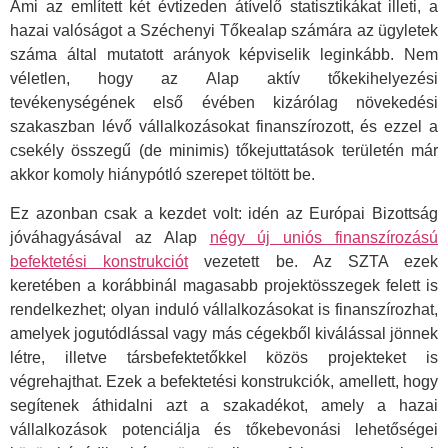
Ami az említett két évtizeden átívelő statisztikákat illeti, a
hazai valóságot a Széchenyi Tőkealap számára az ügyletek
száma által mutatott arányok képviselik leginkább. Nem
véletlen, hogy az Alap aktív tőkekihelyezési
tevékenységének első évében kizárólag növekedési
szakaszban lévő vállalkozásokat finanszírozott, és ezzel a
csekély összegű (de minimis) tőkejuttatások területén már
akkor komoly hiánypótló szerepet töltött be.
Ez azonban csak a kezdet volt: idén az Európai Bizottság
jóváhagyásával az Alap
négy új uniós finanszírozású
befektetési konstrukciót
vezetett be. Az SZTA ezek
keretében a korábbinál magasabb projektösszegek felett is
rendelkezhet; olyan induló vállalkozásokat is finanszírozhat,
amelyek jogutódlással vagy más cégekből kiválással jönnek
létre, illetve társbefektetőkkel közös projekteket is
végrehajthat. Ezek a befektetési konstrukciók, amellett, hogy
segítenek áthidalni azt a szakadékot, amely a hazai
vállalkozások potenciálja és tőkebevonási lehetőségei