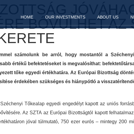
BIZOTTSÁG JÓVÁHA
HOME
OUR INVESTMENTS
ABOUT US
N
RE BŐVÜLHET AZ 
 KERETE
mmel számolunk be arról, hogy mostantól a Széchenyi 
abb értékű befektetéseket is megvalósíthat: befektetőtár
yezett tőke egyedi értékhatára. Az Európai Bizottság dönté
sítése érdekében szükséges és hiánypótló a visszatérítend
Széchenyi Tőkealap egyedi engedélyt kapott az uniós forrásból
ibővítésére. Az SZTA az Európai Bizottságtól kapott felhatalmaz
tékhatáron jóval túlmutató, 750 ezer eurós – mintegy 200 mill