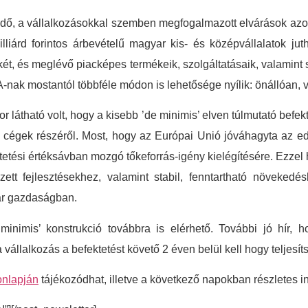
tődő, a vállalkozásokkal szemben megfogalmazott elvárások az
lliárd forintos árbevételű magyar kis- és középvállalatok ju
két, és meglévő piacképes termékeik, szolgáltatásaik, valamint
A-nak mostantól többféle módon is lehetősége nyílik: önállóan, 
 látható volt, hogy a kisebb ’de minimis’ elven túlmutató befekt
gek részéről. Most, hogy az Európai Unió jóváhagyta az eddig
fektetési értéksávban mozgó tőkeforrás-igény kielégítésére. E
ett fejlesztésekhez, valamint stabil, fenntartható növekedé
ar gazdaságban.
minimis’ konstrukció továbbra is elérhető. További jó hír, 
 a vállalkozás a befektetést követő 2 éven belül kell hogy teljes
onlapján
tájékozódhat, illetve a következő napokban részletes i