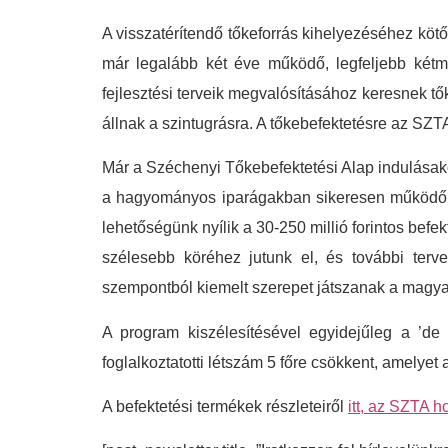
A visszatérítendő tőkeforrás kihelyezéséhez kö
már legalább két éve működő, legfeljebb kétmi
fejlesztési terveik megvalósításához keresnek tő
állnak a szintugrásra. A tőkebefektetésre az SZT
Már a Széchenyi Tőkebefektetési Alap indulásakor
a hagyományos iparágakban sikeresen működő cé
lehetőségünk nyílik a 30-250 millió forintos be
szélesebb köréhez jutunk el, és további tervez
szempontból kiemelt szerepet játszanak a magy
A program kiszélesítésével egyidejűleg a ’de 
foglalkoztatotti létszám 5 főre csökkent, amelyet
A befektetési termékek részleteiről
itt, az SZTA h