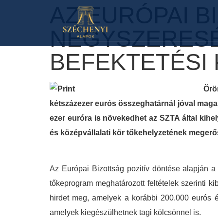
AZ EURÓPAI 
NÉGYSZERESÉ
BEFEKTETÉSI
Örö
kétszázezer eurós összeghatárnál jóval magas
ezer euróra is növekedhet az SZTA által kihel
és középvállalati kör tőkehelyzetének megerő
Az Európai Bizottság pozitív döntése alapján a 
tőkeprogram meghatározott feltételek szerinti k
hirdet meg, amelyek a korábbi 200.000 eurós ér
amelyek kiegészülhetnek tagi kölcsönnel is.