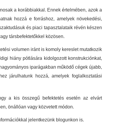
onosak a korábbiakkal. Ennek értelmében, azok a
thatnak hozzá e forráshoz, amelyek növekedési,
 szaktudásuk és piaci tapasztalataik révén készen
vagy társbefektetőkkel közösen.
etési volumen iránt is komoly kereslet mutatkozik
i hiány pótlására kidolgozott konstrukciónkat,
zzel hagyományos iparágakban működő cégek újabb,
shez járulhatunk hozzá, amelyek foglalkoztatási
hogy a kis összegű befektetés esetén az elvárt
ítsen, önállóan vagy közvetett módon.
nformációkkal jelentkezünk blogunkon is.