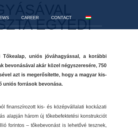
GYÁSÁVAL
EWS
CAREER
CONTACT
SZTA EGYEDI
Tőkealap, uniós jóváhagyással, a korábbi
sak bevonásával akár közel négyszeresére, 750
sével azt is megerősítette, hogy a magyar kis-
ő uniós források bevonása.
 finanszírozott kis- és középvállalati kockázati
ás alapján három új tőkebefektetési konstrukciót
ió forintos – tőkebevonást is lehetővé tesznek,