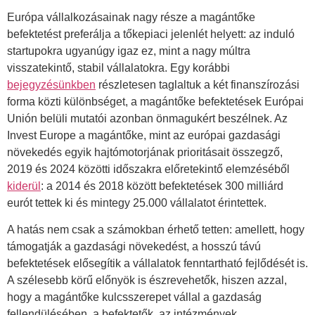
Európa vállalkozásainak nagy része a magántőke
befektetést preferálja a tőkepiaci jelenlét helyett: az induló
startupokra ugyanúgy igaz ez, mint a nagy múltra
visszatekintő, stabil vállalatokra. Egy korábbi
bejegyzésünkben
részletesen taglaltuk a két finanszírozási
forma közti különbséget, a magántőke befektetések Európai
Unión belüli mutatói azonban önmagukért beszélnek. Az
Invest Europe a magántőke, mint az európai gazdasági
növekedés egyik hajtómotorjának prioritásait összegző,
2019 és 2024 közötti időszakra előretekintő elemzéséből
kiderül
: a 2014 és 2018 között befektetések 300 milliárd
eurót tettek ki és mintegy 25.000 vállalatot érintettek.
A hatás nem csak a számokban érhető tetten: amellett, hogy
támogatják a gazdasági növekedést, a hosszú távú
befektetések elősegítik a vállalatok fenntartható fejlődését is.
A szélesebb körű előnyök is észrevehetők, hiszen azzal,
hogy a magántőke kulcsszerepet vállal a gazdaság
fellendülésében, a befektetők, az intézmények