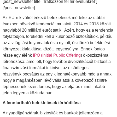
[post_newsletter title=”Iratkozzon fel hírlevelünkre!”]
[/post_newsletter]
Az EU-n kívülről érkező befektetések mértéke az utóbbi
években növekvő tendenciát mutatott, 2014 és 2018 között
nagyjából 20 milliárd eurót tett ki. Azért, hogy ez a tendencia
folytatódjon, törekedni kell a különböző biztosítékok, például
az átvilágítási folyamatok és a nyitott, ösztönző befektetési
környezet kialakítása közötti egyensúlyra. Ennek fontos
része egy élénk
IPO (Initial Public Offering
) ökoszisztéma
létrehozása: amellett, hogy további diverzifikációt biztosít a
finanszírozási formákat tekintve, az elsődleges
részvénykibocsátás az egyik leghatékonyabb módja annak,
hogy a magánkézben lévő vállalatok a következő szintre
léphessenek, ezért fontos, hogy az eljárás minél inkább
jelen legyen a köztudatban.
A fenntartható befektetések térhódítása
A nyugdíjpénztárak, biztosítók és bankok jellemzően a