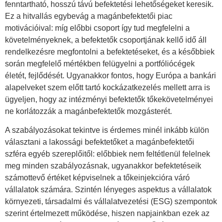
fenntartható, hosszú távú befektetési lehetőségeket keresik.
Ez a hitvallás egybevág a magánbefektetői piac
motivációival: míg előbbi csoport így tud megfelelni a
követelményeknek, a befektetők csoportjának kellő idő áll
rendelkezésre megfontolni a befektetéseket, és a későbbiek
során megfelelő mértékben felügyelni a portfóliócégek
életét, fejlődését. Ugyanakkor fontos, hogy Európa a bankári
alapelveket szem előtt tartó kockázatkezelés mellett arra is
ügyeljen, hogy az intézményi befektetők tőkekövetelményei
ne korlátozzák a magánbefektetők mozgásterét.
A szabályozásokat tekintve is érdemes minél inkább külön
választani a lakossági befektetőket a magánbefektetői
szféra egyéb szereplőitől: előbbiek nem feltétlenül felelnek
meg minden szabályozásnak, ugyanakkor befektetéseik
számottevő értéket képviselnek a tőkeinjekcióra váró
vállalatok számára. Szintén lényeges aspektus a vállalatok
környezeti, társadalmi és vállalatvezetési (ESG) szempontok
szerint értelmezett működése, hiszen napjainkban ezek az