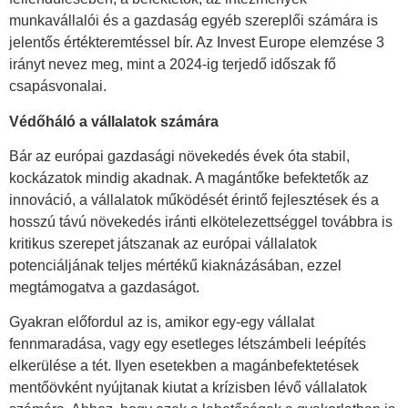
munkavállalói és a gazdaság egyéb szereplői számára is
jelentős értékteremtéssel bír. Az Invest Europe elemzése 3
irányt nevez meg, mint a 2024-ig terjedő időszak fő
csapásvonalai.
Védőháló a vállalatok számára
Bár az európai gazdasági növekedés évek óta stabil,
kockázatok mindig akadnak. A magántőke befektetők az
innováció, a vállalatok működését érintő fejlesztések és a
hosszú távú növekedés iránti elkötelezettséggel továbbra is
kritikus szerepet játszanak az európai vállalatok
potenciáljának teljes mértékű kiaknázásában, ezzel
megtámogatva a gazdaságot.
Gyakran előfordul az is, amikor egy-egy vállalat
fennmaradása, vagy egy esetleges létszámbeli leépítés
elkerülése a tét. Ilyen esetekben a magánbefektetések
mentőövként nyújtanak kiutat a krízisben lévő vállalatok