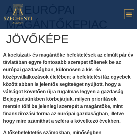
AZ EURÓPAI
MAGÁNTŐKEPIAC
JÖVŐKÉPE
A kockázati- és magántőke befektetések az elmúlt pár év
távlatában egyre fontosabb szerepet töltenek be az
európai gazdaságban, különösen a kis- és
középvállalkozások életében: a befektetési láz egyebek
között abban is jelentős segítséget nyújtott, hogy a
válságot követően újra rugalmas legyen a gazdaság.
Bejegyzésünkben körbejárjuk, milyen prioritások
mentén tölti be jelenlegi szerepét a magántőke, mint
finanszírozási forma az európai gazdaságban, illetve
hogy mire számíthat a szféra a következő években.
A tőkebefektetés számokban, minőségben