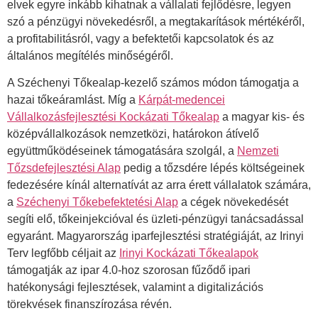
elvek egyre inkább kihatnak a vállalati fejlődésre, legyen
szó a pénzügyi növekedésről, a megtakarítások mértékéről,
a profitabilitásról, vagy a befektetői kapcsolatok és az
általános megítélés minőségéről.
A Széchenyi Tőkealap-kezelő számos módon támogatja a
hazai tőkeáramlást. Míg a
Kárpát-medencei
Vállalkozásfejlesztési Kockázati Tőkealap
a magyar kis- és
középvállalkozások nemzetközi, határokon átívelő
együttműködéseinek támogatására szolgál, a
Nemzeti
Tőzsdefejlesztési Alap
pedig a tőzsdére lépés költségeinek
fedezésére kínál alternatívát az arra érett vállalatok számára,
a
Széchenyi Tőkebefektetési Alap
a cégek növekedését
segíti elő, tőkeinjekcióval és üzleti-pénzügyi tanácsadással
egyaránt. Magyarország iparfejlesztési stratégiáját, az Irinyi
Terv legfőbb céljait az
Irinyi Kockázati Tőkealapok
támogatják az ipar 4.0-hoz szorosan fűződő ipari
hatékonysági fejlesztések, valamint a digitalizációs
törekvések finanszírozása révén.