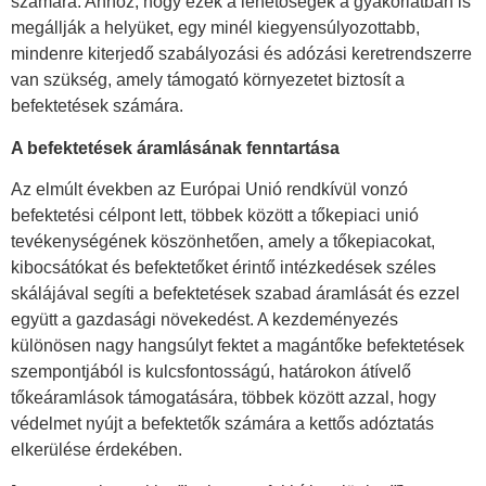
számára. Ahhoz, hogy ezek a lehetőségek a gyakorlatban is
megállják a helyüket, egy minél kiegyensúlyozottabb,
mindenre kiterjedő szabályozási és adózási keretrendszerre
van szükség, amely támogató környezetet biztosít a
befektetések számára.
A befektetések áramlásának fenntartása
Az elmúlt években az Európai Unió rendkívül vonzó
befektetési célpont lett, többek között a tőkepiaci unió
tevékenységének köszönhetően, amely a tőkepiacokat,
kibocsátókat és befektetőket érintő intézkedések széles
skálájával segíti a befektetések szabad áramlását és ezzel
együtt a gazdasági növekedést. A kezdeményezés
különösen nagy hangsúlyt fektet a magántőke befektetések
szempontjából is kulcsfontosságú, határokon átívelő
tőkeáramlások támogatására, többek között azzal, hogy
védelmet nyújt a befektetők számára a kettős adóztatás
elkerülése érdekében.