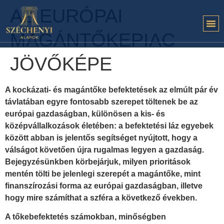
AZ EURÓPAI
MAGÁNTŐKEPIAC
JÖVŐKÉPE
A kockázati- és magántőke befektetések az elmúlt pár év
távlatában egyre fontosabb szerepet töltenek be az
európai gazdaságban, különösen a kis- és
középvállalkozások életében: a befektetési láz egyebek
között abban is jelentős segítséget nyújtott, hogy a
válságot követően újra rugalmas legyen a gazdaság.
Bejegyzésünkben körbejárjuk, milyen prioritások
mentén tölti be jelenlegi szerepét a magántőke, mint
finanszírozási forma az európai gazdaságban, illetve
hogy mire számíthat a szféra a következő években.
A tőkebefektetés számokban, minőségben