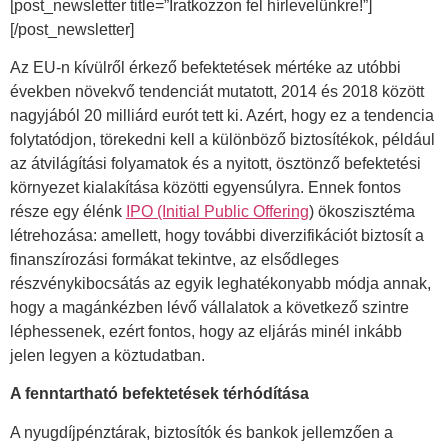
[post_newsletter title=”Iratkozzon fel hírlevelünkre!”]
[/post_newsletter]
Az EU-n kívülről érkező befektetések mértéke az utóbbi
években növekvő tendenciát mutatott, 2014 és 2018 között
nagyjából 20 milliárd eurót tett ki. Azért, hogy ez a tendencia
folytatódjon, törekedni kell a különböző biztosítékok, például
az átvilágítási folyamatok és a nyitott, ösztönző befektetési
környezet kialakítása közötti egyensúlyra. Ennek fontos
része egy élénk
IPO (Initial Public Offering
) ökoszisztéma
létrehozása: amellett, hogy további diverzifikációt biztosít a
finanszírozási formákat tekintve, az elsődleges
részvénykibocsátás az egyik leghatékonyabb módja annak,
hogy a magánkézben lévő vállalatok a következő szintre
léphessenek, ezért fontos, hogy az eljárás minél inkább
jelen legyen a köztudatban.
A fenntartható befektetések térhódítása
A nyugdíjpénztárak, biztosítók és bankok jellemzően a