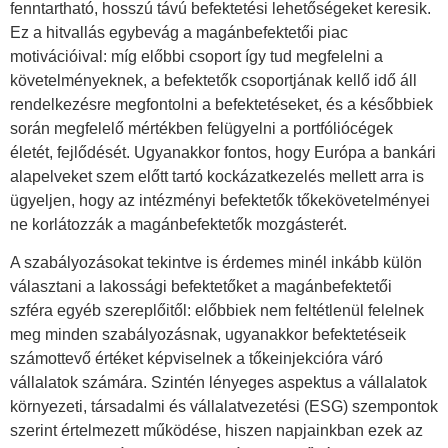
fenntartható, hosszú távú befektetési lehetőségeket keresik.
Ez a hitvallás egybevág a magánbefektetői piac
motivációival: míg előbbi csoport így tud megfelelni a
követelményeknek, a befektetők csoportjának kellő idő áll
rendelkezésre megfontolni a befektetéseket, és a későbbiek
során megfelelő mértékben felügyelni a portfóliócégek
életét, fejlődését. Ugyanakkor fontos, hogy Európa a bankári
alapelveket szem előtt tartó kockázatkezelés mellett arra is
ügyeljen, hogy az intézményi befektetők tőkekövetelményei
ne korlátozzák a magánbefektetők mozgásterét.
A szabályozásokat tekintve is érdemes minél inkább külön
választani a lakossági befektetőket a magánbefektetői
szféra egyéb szereplőitől: előbbiek nem feltétlenül felelnek
meg minden szabályozásnak, ugyanakkor befektetéseik
számottevő értéket képviselnek a tőkeinjekcióra váró
vállalatok számára. Szintén lényeges aspektus a vállalatok
környezeti, társadalmi és vállalatvezetési (ESG) szempontok
szerint értelmezett működése, hiszen napjainkban ezek az