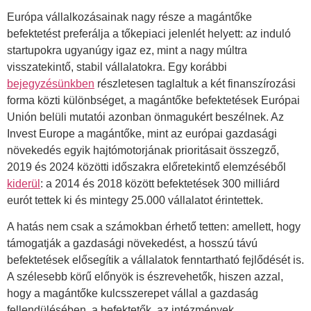
Európa vállalkozásainak nagy része a magántőke
befektetést preferálja a tőkepiaci jelenlét helyett: az induló
startupokra ugyanúgy igaz ez, mint a nagy múltra
visszatekintő, stabil vállalatokra. Egy korábbi
bejegyzésünkben
részletesen taglaltuk a két finanszírozási
forma közti különbséget, a magántőke befektetések Európai
Unión belüli mutatói azonban önmagukért beszélnek. Az
Invest Europe a magántőke, mint az európai gazdasági
növekedés egyik hajtómotorjának prioritásait összegző,
2019 és 2024 közötti időszakra előretekintő elemzéséből
kiderül
: a 2014 és 2018 között befektetések 300 milliárd
eurót tettek ki és mintegy 25.000 vállalatot érintettek.
A hatás nem csak a számokban érhető tetten: amellett, hogy
támogatják a gazdasági növekedést, a hosszú távú
befektetések elősegítik a vállalatok fenntartható fejlődését is.
A szélesebb körű előnyök is észrevehetők, hiszen azzal,
hogy a magántőke kulcsszerepet vállal a gazdaság
fellendülésében, a befektetők, az intézmények