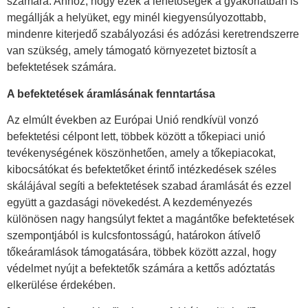
számára. Ahhoz, hogy ezek a lehetőségek a gyakorlatban is
megállják a helyüket, egy minél kiegyensúlyozottabb,
mindenre kiterjedő szabályozási és adózási keretrendszerre
van szükség, amely támogató környezetet biztosít a
befektetések számára.
A befektetések áramlásának fenntartása
Az elmúlt években az Európai Unió rendkívül vonzó
befektetési célpont lett, többek között a tőkepiaci unió
tevékenységének köszönhetően, amely a tőkepiacokat,
kibocsátókat és befektetőket érintő intézkedések széles
skálájával segíti a befektetések szabad áramlását és ezzel
együtt a gazdasági növekedést. A kezdeményezés
különösen nagy hangsúlyt fektet a magántőke befektetések
szempontjából is kulcsfontosságú, határokon átívelő
tőkeáramlások támogatására, többek között azzal, hogy
védelmet nyújt a befektetők számára a kettős adóztatás
elkerülése érdekében.