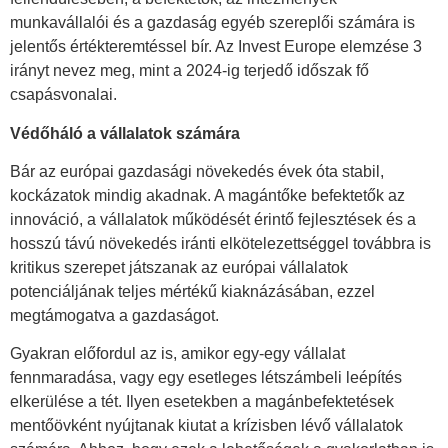
munkavállalói és a gazdaság egyéb szereplői számára is
jelentős értékteremtéssel bír. Az Invest Europe elemzése 3
irányt nevez meg, mint a 2024-ig terjedő időszak fő
csapásvonalai.
Védőháló a vállalatok számára
Bár az európai gazdasági növekedés évek óta stabil,
kockázatok mindig akadnak. A magántőke befektetők az
innováció, a vállalatok működését érintő fejlesztések és a
hosszú távú növekedés iránti elkötelezettséggel továbbra is
kritikus szerepet játszanak az európai vállalatok
potenciáljának teljes mértékű kiaknázásában, ezzel
megtámogatva a gazdaságot.
Gyakran előfordul az is, amikor egy-egy vállalat
fennmaradása, vagy egy esetleges létszámbeli leépítés
elkerülése a tét. Ilyen esetekben a magánbefektetések
mentőövként nyújtanak kiutat a krízisben lévő vállalatok