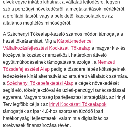
elvek egyre inkább kihatnak a vállalati fejlődésre, legyen
szó a pénzügyi növekedésről, a megtakarítások mértékéről,
a profitabilitásról, vagy a befektetői kapcsolatok és az
általános megítélés minőségéről.
A Széchenyi Tőkealap-kezelő számos módon támogatja a
hazai tőkeáramlást. Míg a
Kárpát-medencei
Vállalkozásfejlesztési Kockázati Tőkealap
a magyar kis- és
középvállalkozások nemzetközi, határokon átívelő
együttműködéseinek támogatására szolgál, a
Nemzeti
Tőzsdefejlesztési Alap
pedig a tőzsdére lépés költségeinek
fedezésére kínál alternatívát az arra érett vállalatok számára,
a
Széchenyi Tőkebefektetési Alap
a cégek növekedését
segíti elő, tőkeinjekcióval és üzleti-pénzügyi tanácsadással
egyaránt. Magyarország iparfejlesztési stratégiáját, az Irinyi
Terv legfőbb céljait az
Irinyi Kockázati Tőkealapok
támogatják az ipar 4.0-hoz szorosan fűződő ipari
hatékonysági fejlesztések, valamint a digitalizációs
törekvések finanszírozása révén.