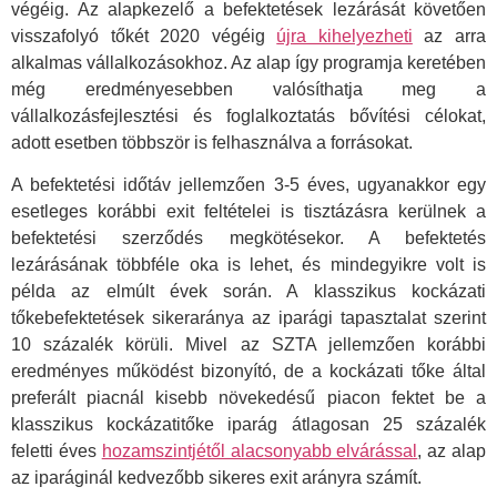
végéig. Az alapkezelő a befektetések lezárását követően
visszafolyó tőkét 2020 végéig
újra kihelyezheti
az arra
alkalmas vállalkozásokhoz. Az alap így programja keretében
még eredményesebben valósíthatja meg a
vállalkozásfejlesztési és foglalkoztatás bővítési célokat,
adott esetben többször is felhasználva a forrásokat.
A befektetési időtáv jellemzően 3-5 éves, ugyanakkor egy
esetleges korábbi exit feltételei is tisztázásra kerülnek a
befektetési szerződés megkötésekor. A befektetés
lezárásának többféle oka is lehet, és mindegyikre volt is
példa az elmúlt évek során. A klasszikus kockázati
tőkebefektetések sikeraránya az iparági tapasztalat szerint
10 százalék körüli. Mivel az SZTA jellemzően korábbi
eredményes működést bizonyító, de a kockázati tőke által
preferált piacnál kisebb növekedésű piacon fektet be a
klasszikus kockázatitőke iparág átlagosan 25 százalék
feletti éves
hozamszintjétől alacsonyabb elvárással
, az alap
az iparáginál kedvezőbb sikeres exit arányra számít.