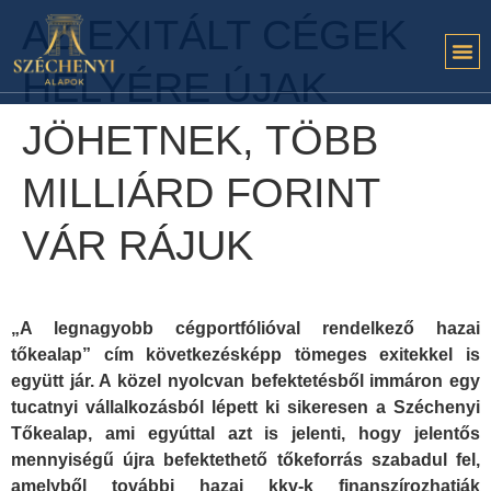
AZ EXITÁLT CÉGEK
HELYÉRE ÚJAK
JÖHETNEK, TÖBB
MILLIÁRD FORINT
VÁR RÁJUK
„A legnagyobb cégportfólióval rendelkező hazai
tőkealap” cím következésképp tömeges exitekkel is
együtt jár. A közel nyolcvan befektetésből immáron egy
tucatnyi vállalkozásból lépett ki sikeresen a Széchenyi
Tőkealap, ami egyúttal azt is jelenti, hogy jelentős
mennyiségű újra befektethető tőkeforrás szabadul fel,
amelyből további hazai kkv-k finanszírozhatják