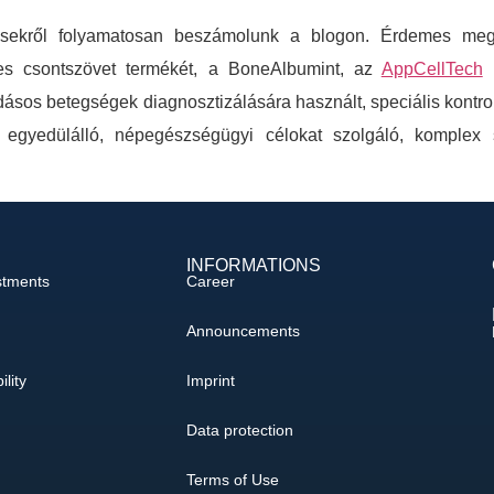
ztésekről folyamatosan beszámolunk a blogon. Érdemes me
es csontszövet termékét, a BoneAlbumint, az
AppCellTech
b
ásos betegségek diagnosztizálására használt, speciális kontro
gyedülálló, népegészségügyi célokat szolgáló, komplex s
INFORMATIONS
stments
Career
Announcements
ility
Imprint
Data protection
Terms of Use