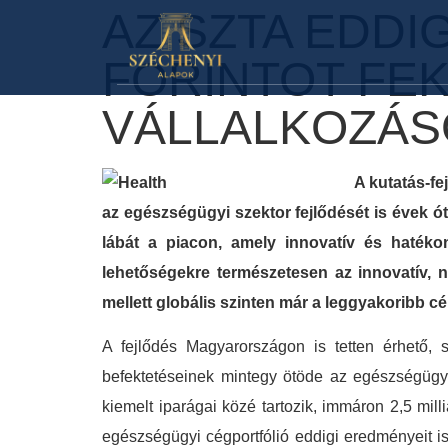
AZ SZTA EDDIG
FORINTOT FE
VÁLLALKOZÁ
A kutatás-fe
az egészségügyi szektor fejlődését is évek ó
lábát a piacon, amely innovatív és hatékon
lehetőségekre természetesen az innovatív, n
mellett globális szinten már a leggyakoribb c
A fejlődés Magyarországon is tetten érhető, 
befektetéseinek mintegy ötöde az egészségügy
kiemelt iparágai közé tartozik, immáron 2,5 milli
egészségügyi cégportfólió eddigi eredményeit i