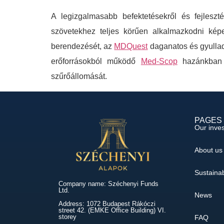
A legizgalmasabb befektetésekről és fejles
szövetekhez teljes körűen alkalmazkodni kép
berendezését, az
MDQuest
daganatos és gyullad
erőforrásokból működő
Med-Scop
hazánkban e
szűrőállomását.
PAGES
Our inve
About us
Sustainab
Company name: Széchenyi Funds
Ltd.
News
Address: 1072 Budapest Rákóczi
street 42. (EMKE Office Building) VI.
storey
FAQ