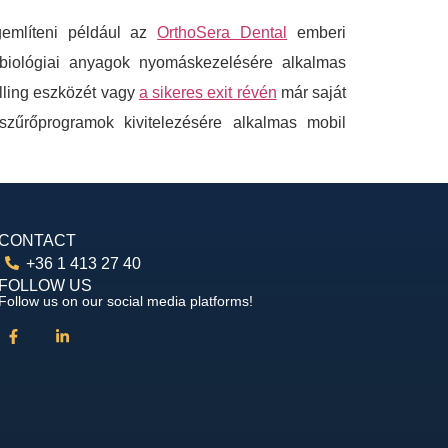
gemlíteni például az
OrthoSera Dental
emberi
iológiai anyagok nyomáskezelésére alkalmas
lling eszközét vagy
a sikeres exit révén
már saját
zűrőprogramok kivitelezésére alkalmas mobil
CONTACT
+36 1 413 27 40
FOLLOW US
Follow us on our social media platforms!