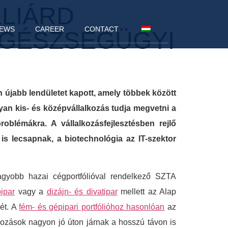
LLIÁRD
EWS
CAREER
CONTACT
EGÉSZSÉGÜGYI
 újabb lendületet kapott, amely többek között
yan kis- és középvállalkozás tudja megvetni a
oblémákra. A vállalkozásfejlesztésben rejlő
is lecsapnak, a biotechnológia az IT-szektor
nagyobb hazai cégportfólióval rendelkező SZTA
ipar
vagy a
dizájn- és divatipar
mellett az Alap
sét. A
fém- és gépipari portfólióhoz hasonlóan
az
kozások nagyon jó úton járnak a hosszú távon is