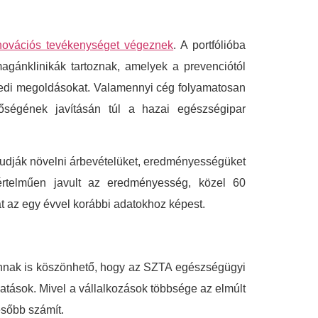
novációs tevékenységet végeznek
. A portfólióba
magánklinikák tartoznak, amelyek a prevenciótól
yedi megoldásokat. Valamennyi cég folyamatosan
inőségének javításán túl a hazai egészségipar
tudják növelni árbevételüket, eredményességüket
yértelműen javult az eredményesség, közel 60
át az egy évvel korábbi adatokhoz képest.
 annak is köszönhető, hogy az SZTA egészségügyi
atások. Mivel a vállalkozások többsége az elmúlt
ésőbb számít.