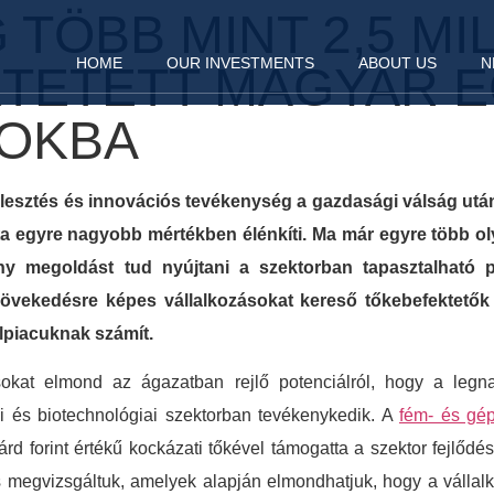
 TÖBB MINT 2,5 MI
HOME
OUR INVESTMENTS
ABOUT US
N
KTETETT MAGYAR 
SOKBA
jlesztés és innovációs tevékenység a gazdasági válság után
ta egyre nagyobb mértékben élénkíti. Ma már egyre több ol
y megoldást tud nyújtani a szektorban tapasztalható pr
övekedésre képes vállalkozásokat kereső tőkebefektetők 
élpiacuknak számít.
sokat elmond az ágazatban rejlő potenciálról, hogy a leg
i és biotechnológiai szektorban tevékenykedik. A
fém- és gép
árd forint értékű kockázati tőkével támogatta a szektor fejlődé
s megvizsgáltuk, amelyek alapján elmondhatjuk, hogy a vállal