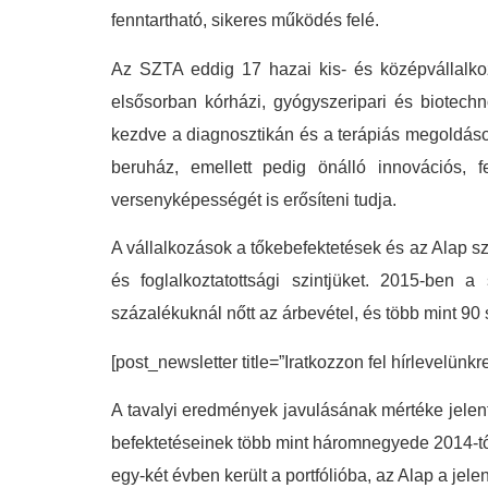
fenntartható, sikeres működés felé.
Az SZTA eddig 17 hazai kis- és középvállalko
elsősorban kórházi, gyógyszeripari és biotechn
kezdve a diagnosztikán és a terápiás megoldás
beruház, emellett pedig önálló innovációs, f
versenyképességét is erősíteni tudja.
A vállalkozások a tőkebefektetések és az Alap 
és foglalkoztatottsági szintjüket. 2015-ben
százalékuknál nőtt az árbevétel, és több mint 90
[post_newsletter title=”Iratkozzon fel hírlevelünkr
A tavalyi eredmények javulásának mértéke jelen
befektetéseinek több mint háromnegyede 2014-től
egy-két évben került a portfólióba, az Alap a je