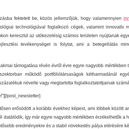
zásba fektetett be, közös jellemzőjük, hogy valamennyien
in
ológiai technológiával foglalkozó cégek, valamint innovatív 
okon keresztül az utókezelésig számos területen nyújtanak eg
ejlesztési tevékenységet is folytat, ami a betegellátás m
szakmai támogatása révén évről évre egyre nagyobb mértékben 
 a szektorban működő portfóliótársaságok kétharmadánál eg
 százalékuk növelte vagy megtartotta foglalkoztatottjainak szám
e!”][/post_newsletter]
tősen erősödött a korábbi évekhez képest, ami többek között
 datálódik, így már egyre nagyobb mértékben érzékelhetők a h
lentősebb eredményekre és a stabil növekedés pálya elérésére k