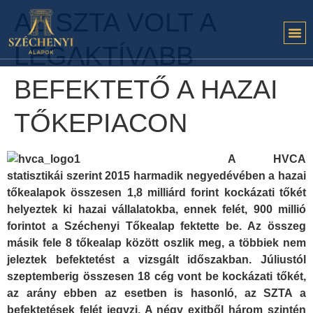
AZ SZTA VOLT A
LEGAKTÍVABB
BEFEKTETŐ A HAZAI
TŐKEPIACON
A HVCA
statisztikái szerint 2015 harmadik negyedévében a hazai
tőkealapok összesen 1,8 milliárd forint kockázati tőkét
helyeztek ki hazai vállalatokba, ennek felét, 900 millió
forintot a Széchenyi Tőkealap fektette be. Az összeg
másik fele 8 tőkealap között oszlik meg, a többiek nem
jeleztek befektetést a vizsgált időszakban. Júliustól
szeptemberig összesen 18 cég vont be kockázati tőkét,
az arány ebben az esetben is hasonló, az SZTA a
befektetések felét jegyzi. A négy exitből három szintén