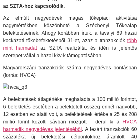
az SZTA-hoz kapcsolódik.
Az elmúlt negyedévek magas tőkepiaci aktivitása
nagymértékben köszönhető a Széchenyi Tőkealap
befektetéseinek. Ahogy korábban írtuk, a tavalyi 89 hazai
kockázati tőkebefektetésből 31-et, azaz a tranzakciók
több
mint harmadát
az SZTA realizálta, és idén is jelentős
szerepet vállal a hazai kkv-k támogatásában.
Magyarországi tranzakciók száma negyedéves bontásban
(forrás: HVCA)
A befektetések átlagértéke meghaladta a 100 millió forintot,
6 befektetés esetében a befektetett összeg ennél nagyobb,
12 esetben ez alatti volt, a befektetések értéke a 25 és 208
millió forint közötti sávban mozgott – derül ki a
HVCA
harmadik negyedéves jelentéséből
. A lezárt tranzakciók 60
százaléka új befektetési célpontokhoz áramlott, 40