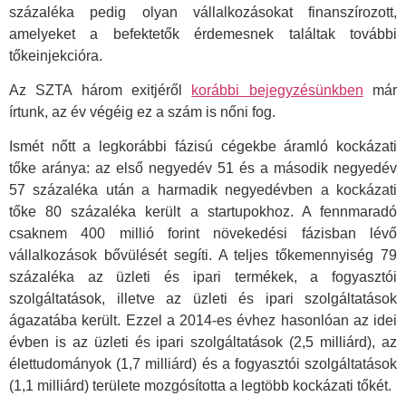
százaléka pedig olyan vállalkozásokat finanszírozott,
amelyeket a befektetők érdemesnek találtak további
tőkeinjekcióra.
Az SZTA három exitjéről
korábbi bejegyzésünkben
már
írtunk, az év végéig ez a szám is nőni fog.
Ismét nőtt a legkorábbi fázisú cégekbe áramló kockázati
tőke aránya: az első negyedév 51 és a második negyedév
57 százaléka után a harmadik negyedévben a kockázati
tőke 80 százaléka került a startupokhoz. A fennmaradó
csaknem 400 millió forint növekedési fázisban lévő
vállalkozások bővülését segíti. A teljes tőkemennyiség 79
százaléka az üzleti és ipari termékek, a fogyasztói
szolgáltatások, illetve az üzleti és ipari szolgáltatások
ágazatába került. Ezzel a 2014-es évhez hasonlóan az idei
évben is az üzleti és ipari szolgáltatások (2,5 milliárd), az
élettudományok (1,7 milliárd) és a fogyasztói szolgáltatások
(1,1 milliárd) területe mozgósította a legtöbb kockázati tőkét.